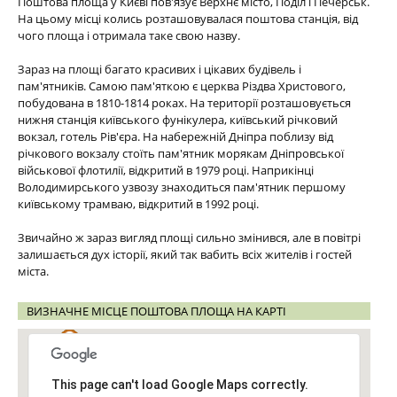
Поштова площа у Києві пов'язує Верхнє місто, Поділ і Печерськ.
На цьому місці колись розташовувалася поштова станція, від
чого площа і отримала таке свою назву.
Зараз на площі багато красивих і цікавих будівель і
пам'ятників. Самою пам'яткою є церква Різдва Христового,
побудована в 1810-1814 роках. На території розташовується
нижня станція київського фунікулера, київський річковий
вокзал, готель Рів'єра. На набережній Дніпра поблизу від
річкового вокзалу стоїть пам'ятник морякам Дніпровської
військової флотилії, відкритий в 1979 році. Наприкінці
Володимирського узвозу знаходиться пам'ятник першому
київському трамваю, відкритий в 1992 році.
Звичайно ж зараз вигляд площі сильно змінився, але в повітрі
залишається дух історії, який так вабить всіх жителів і гостей
міста.
ВИЗНАЧНЕ МІСЦЕ ПОШТОВА ПЛОЩА НА КАРТІ
This page can't load Google Maps correctly.