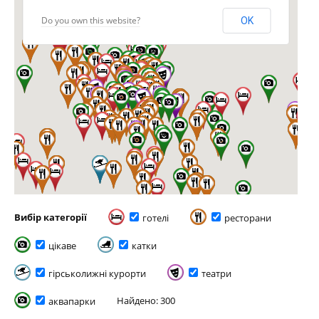
Do you own this website?
OK
Вибір категорії
готелі
ресторани
цікаве
катки
гірськолижні курорти
театри
Найдено: 300
аквапарки