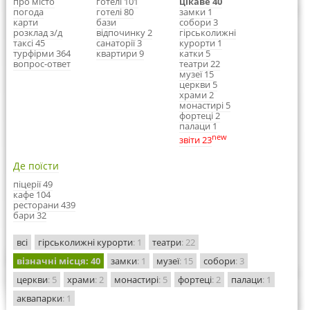
про місто
готелі 101
цікаве 40
погода
готелі 80
замки 1
карти
бази
собори 3
розклад з/д
відпочинку 2
гірськолижні
таксі 45
санаторії 3
курорти 1
турфірми 364
квартири 9
катки 5
вопрос-ответ
театри 22
музеї 15
церкви 5
храми 2
монастирі 5
фортеці 2
палаци 1
new
звіти 23
Де поїсти
піцерії 49
кафе 104
ресторани 439
бари 32
всі
гірськолижні курорти
: 1
театри
: 22
візначні місця
: 40
замки
: 1
музеї
: 15
собори
: 3
церкви
: 5
храми
: 2
монастирі
: 5
фортеці
: 2
палаци
: 1
аквапарки
: 1