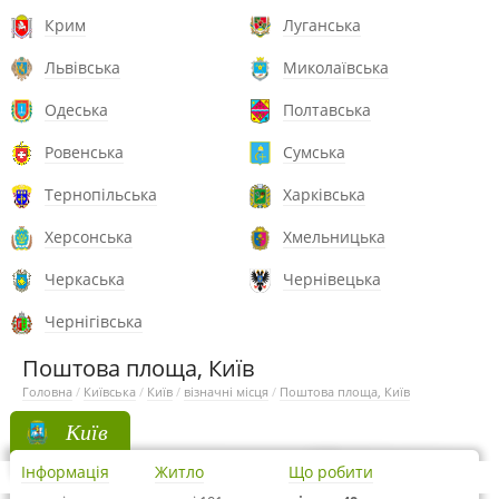
Крим
Луганська
Львівська
Миколаївська
Одеська
Полтавська
Ровенська
Сумська
Тернопільська
Харківська
Херсонська
Хмельницька
Черкаська
Чернівецька
Чернігівська
Поштова площа, Київ
Головна
/
Київська
/
Київ
/
візначні місця
/
Поштова площа, Київ
Київ
Інформація
Житло
Що робити