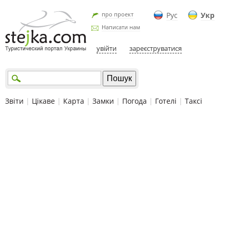
про проект
Рус
Укр
Написати нам
увійти
зареєструватися
Звіти
|
Цікаве
|
Карта
|
Замки
|
Погода
|
Готелі
|
Таксі