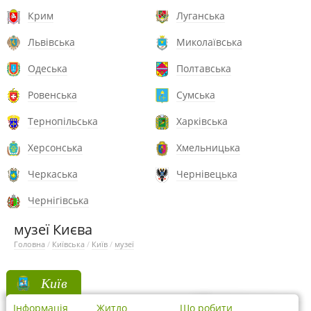
Крим
Луганська
Львівська
Миколаївська
Одеська
Полтавська
Ровенська
Сумська
Тернопільська
Харківська
Херсонська
Хмельницька
Черкаська
Чернівецька
Чернігівська
музеї Києва
Головна
/
Київська
/
Київ
/
музеї
Київ
Інформація
Житло
Що робити