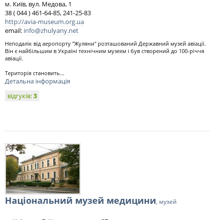
м. Київ, вул. Медова, 1
38 ( 044 ) 461-64-85, 241-25-83
http://avia-museum.org.ua
email:
info@zhulyany.net
Неподалік від аеропорту "Жуляни" розташований Державний музей авіації.
Він є найбільшим в Україні технічним музеєм і був створений до 100-річчя
авіації.
Територія становить...
Детальна інформація
відгуків:
3
Національний музей медицини
, музей