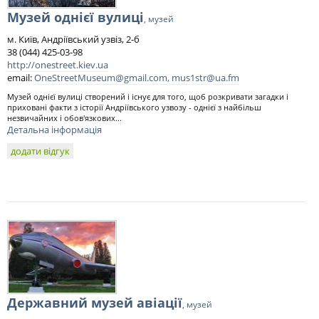
Музей однієї вулиці
, музей
м. Київ, Андріївський узвіз, 2-б
38 (044) 425-03-98
http://onestreet.kiev.ua
email:
OneStreetMuseum@gmail.com
,
mus1str@ua.fm
Музей однієї вулиці створений і існує для того, щоб розкривати загадки і
приховані факти з історії Андріївського узвозу - однієї з найбільш
незвичайних і обов'язкових...
Детальна інформація
додати відгук
Державний музей авіації
, музей