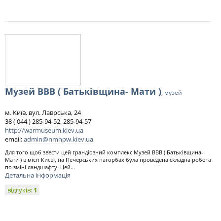
Музей ВВВ ( Батьківщина- Мати )
, музей
м. Київ, вул. Лаврська, 24
38 ( 044 ) 285-94-52, 285-94-57
http://warmuseum.kiev.ua
email:
admin@nmhpw.kiev.ua
Для того щоб звести цей грандіозний комплекс Музей ВВВ ( Батьківщина-
Мати ) в місті Києві, на Печерських пагорбах була проведена складна робота
по зміні ландшафту. Цей...
Детальна інформація
відгуків:
1