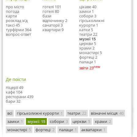
про місто
готелі 101
цікаве 40
погода
готелі 80
замки 1
карти
бази
собори 3
розклад з/д
відпочинку 2
гірськолижні
таксі 45
санаторії 3
курорти 1
турфірми 364
квартири 9
катки 5
вопрос-ответ
театри 22
музеї 15
церкви 5
храми 2
монастирі 5
фортеці 2
палаци 1
new
звіти 23
Де поїсти
піцерії 49
кафе 104
ресторани 439
бари 32
всі
гірськолижні курорти
: 1
театри
: 22
візначні місця
: 40
замки
: 1
музеї
: 15
собори
: 3
церкви
: 5
храми
: 2
монастирі
: 5
фортеці
: 2
палаци
: 1
аквапарки
: 1