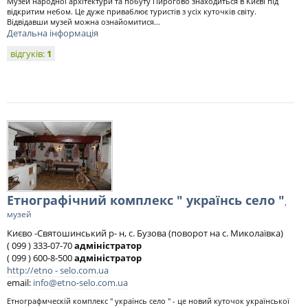
Музей народної архітектури та побуту Пирогово знаходиться в Києві під
відкритим небом. Це дуже приваблює туристів з усіх куточків світу.
Відвідавши музей можна ознайомитися...
Детальна інформація
відгуків:
1
Етнографічний комплекс " українсь село "
,
музей
Києво -Святошинський р- н, с. Бузова (поворот на с. Миколаївка)
( 099 ) 333-07-70
адміністратор
( 099 ) 600-8-500
адміністратор
http://etno - selo.com.ua
email:
info@etno-selo.com.ua
Етнографмческій комплекс " українсь село " - це новий куточок української