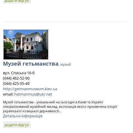
додати відгук
Музей гетьманства
, музей
вул. Спаська 16-б
(044) 462-52-90
(044) 425-55-49
http://getman­museum.kiev.ua
email:
hetmanmus@ukr.net
Музей гетьманства - унікальний на сьогодні в Києві та Україні
спеціалізований музейний заклад, експозиція якого присвячена історії
української козацької державності...
Детальна інформація
додати відгук