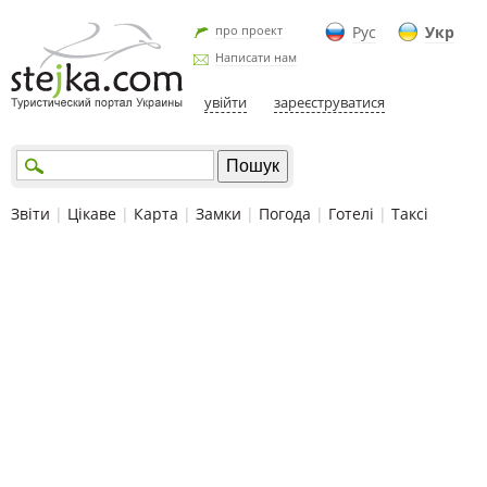
про проект
Рус
Укр
Написати нам
увійти
зареєструватися
Звіти
|
Цікаве
|
Карта
|
Замки
|
Погода
|
Готелі
|
Таксі