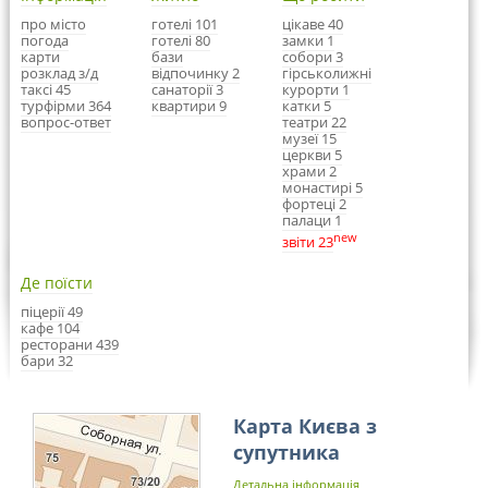
про місто
готелі 101
цікаве 40
погода
готелі 80
замки 1
карти
бази
собори 3
розклад з/д
відпочинку 2
гірськолижні
таксі 45
санаторії 3
курорти 1
турфірми 364
квартири 9
катки 5
вопрос-ответ
театри 22
музеї 15
церкви 5
храми 2
монастирі 5
фортеці 2
палаци 1
new
звіти 23
Де поїсти
піцерії 49
кафе 104
ресторани 439
бари 32
Карта Києва з
супутника
Детальна інформація