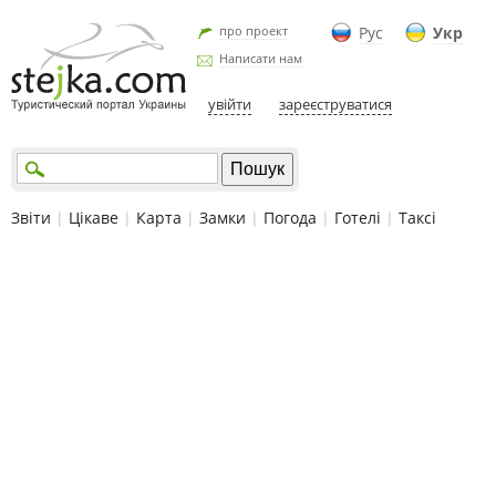
про проект
Рус
Укр
Написати нам
увійти
зареєструватися
Звіти
|
Цікаве
|
Карта
|
Замки
|
Погода
|
Готелі
|
Таксі