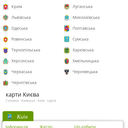
Крим
Луганська
Львівська
Миколаївська
Одеська
Полтавська
Ровенська
Сумська
Тернопільська
Харківська
Херсонська
Хмельницька
Черкаська
Чернівецька
Чернігівська
карти Києва
Головна
/
Київська
/
Київ
/
карти
Київ
Інформація
Житло
Що робити