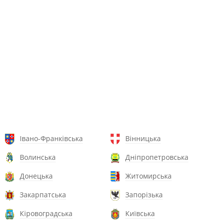
Івано-Франківська
Вінницька
Волинська
Дніпропетровська
Донецька
Житомирська
Закарпатська
Запорізька
Кіровоградська
Київська