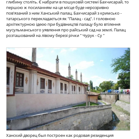
глибину століть. Є набрати в пошуковій системі Бахчисарай, то
першою ж посиланням на це місце буде нерозривно
пов'язаний з ним Ханський палац. Бахчисарай з кримсько -
татарського перекладається як "Палац - сад". І головною
архітектурною ідеєю при будівництві палацу було втілення
мусульманського уявлення про райський сад на землі. Палац
розташований на лівому березі річки " Чурук - Су "
Ханский дворец был построен как родовая резиденция