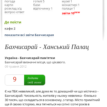
погода
готелі 5
музеї 1
карти
бази
монастирі 1
розклад з/д
відпочинку 1
палаци 1
вопрос-ответ
new
звіти 10
Де поїсти
кафе 2
показати всі звіти Бахчисарая
Бахчисарай - Ханський Палац
Україна - Бахчисарай пам'ятки
Бахчисарай визначні місця, що цікавого.
09 травня 2012
9
додати
свій голос
Є на ПБК невеликий, але дуже як то домашній чи що містечко -
Бахчисарай. Чисельність жителів у ньому невелика - близько
30 тисяч, що складається в основному, з татар. Місто примітний
ще й своєю історією, яка тягнеться на сотні і сотні років в