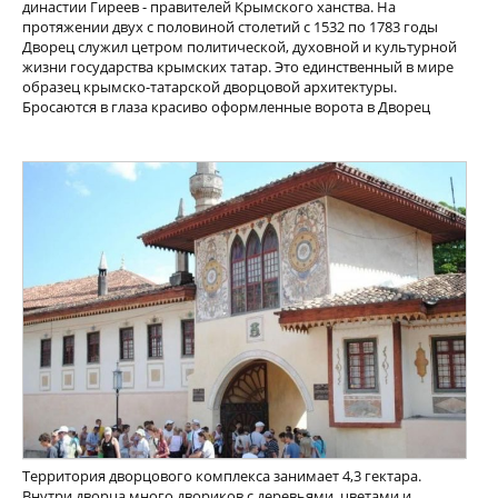
династии Гиреев - правителей Крымского ханства. На
протяжении двух с половиной столетий с 1532 по 1783 годы
Дворец служил цетром политической, духовной и культурной
жизни государства крымских татар. Это единственный в мире
образец крымско-татарской дворцовой архитектуры.
Бросаются в глаза красиво оформленные ворота в Дворец
Территория дворцового комплекса занимает 4,3 гектара.
Внутри дворца много двориков с деревьями, цветами и