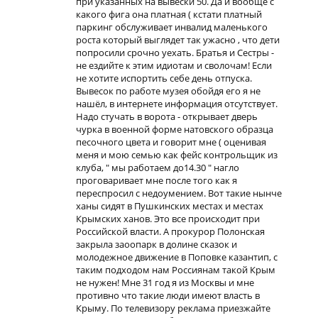
при указанных на вывески 50. Да и вообще с
какого фига она платная ( кстати платный
паркинг обслуживает инвалид маленького
роста который выглядет так ужасно , что дети
попросили срочно уехать. Братья и Сестры -
не ездийте к этим идиотам и сволочам! Если
не хотите испортить себе день отпуска.
Вывесок по работе музея обойдя его я не
нашёл, в интернете информация отсутствует.
Надо стучать в ворота - открывает дверь
чурка в военной форме натовского образца
песочного цвета и говорит мне ( оценивая
меня и мою семью как фейс контрольщик из
клуба, " мы работаем до14.30 " нагло
проговаривает мне после того как я
переспросил с недоумением. Вот такие нынче
ханы сидят в Пушкинских местах и местах
Крымских ханов. Это все происходит при
Российской власти. А прокурор Полонская
закрыла заоопарк в долине сказок и
молодежное движение в Поповке казантип, с
таким подходом нам Россиянам такой Крым
не нужен! Мне 31 год я из Москвы и мне
противно что такие люди имеют власть в
Крыму. По телевизору реклама приезжайте