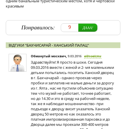
одним банальным туристическим местом, хотя и чертовски
красивым
Понравилось:
9
ДААА!
ВІДГУКИ "БАХЧИСАРАЙ - ХАНСЬКИЙ ПАЛАЦ"
Обманутый москвич
,
9.03.2016
відповісти
Здравствуйте! Я просто в шоке. Сегодня
09.03.2016 вместе с женой и 2- мя маленькими
детьми попытались посетить Ханский дворец
в г. Бахчачарай - однако проехав через
пробки и заплатив не малые деньги за дорогу
из г. Ялта , нас не пустили объяснив ситуацию
тем что музей не работает, точнее работает,
но до 14.30 и это в среду на рабочей неделе,
так же я наблюдал мошенничество- при
подъезде к дворцу висит указатель Ханский
дворец 50 метров но как оказалось это
платная импровизированная парковка и до
Дворца далее мы проехали 300-400 метров