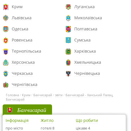
Крим
Луганська
Львівська
Миколаївська
Одеська
Полтавська
Ровенська
Сумська
Тернопільська
Харківська
Херсонська
Хмельницька
Черкаська
Чернівецька
Чернігівська
Головна
/
Крим
/
Бахчисарай
/
звіти
/
Бахчисарай - Ханський Палац,
Бахчисарай
Бахчисарай
Інформація
Житло
Що робити
про місто
готелі 8
цікаве 4