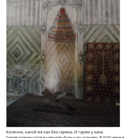
Конечно, какой же хан без гарема. И гарем у хана
Гирея размещался в четырёх больших зданиях. В XVIII веке в