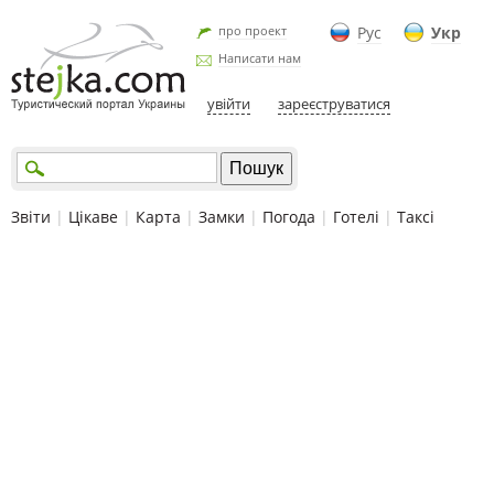
про проект
Рус
Укр
Написати нам
увійти
зареєструватися
Звіти
|
Цікаве
|
Карта
|
Замки
|
Погода
|
Готелі
|
Таксі