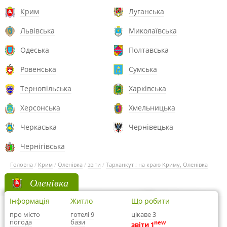
Крим
Луганська
Львівська
Миколаївська
Одеська
Полтавська
Ровенська
Сумська
Тернопільська
Харківська
Херсонська
Хмельницька
Черкаська
Чернівецька
Чернігівська
Головна
/
Крим
/
Оленівка
/
звіти
/
Тарханкут : на краю Криму, Оленівка
Оленівка
Інформація
Житло
Що робити
про місто
готелі 9
цікаве 3
погода
бази
new
звіти 1