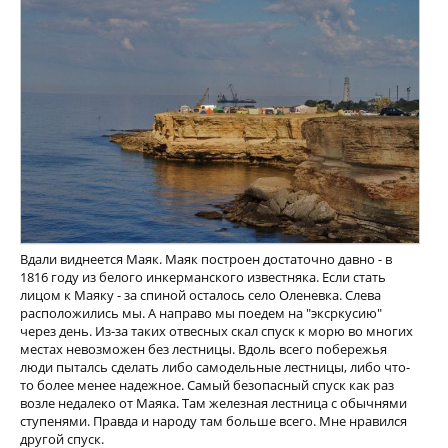
Вдали виднеется Маяк. Маяк построен достаточно давно - в
1816 году из белого инкерманского известняка. Если стать
лицом к Маяку - за спиной осталось село Оленевка. Слева
расположились мы. А направо мы поедем на "эксркусию"
через день. Из-за таких отвесных скал спуск к морю во многих
местах невозможен без лестницы. Вдоль всего побережья
люди пыталсь сделать либо самодельные лестницы, либо что-
то более менее надежное. Самый безопасный спуск как раз
возле недалеко от Маяка. Там железная лестница с обычнями
ступенями. Правда и народу там больше всего. Мне нравился
другой спуск.