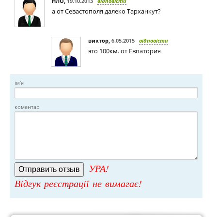
НЛО
,
19.10.2013
відповісти
а от Севастополя далеко Тарханкут?
виктор
,
6.05.2015
відповісти
это 100км. от Евпатория
ім'я
коментар
УРА!
Відгук реєстрації не вимагає!