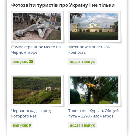
Фотозвіти туристів про Україну і не тільки
Самое страшное место на
Межирич: монастырь-
Черном море
крепость
відгуків:
25
додати відгук
Червоноград - город
Тольятти – Курган. Общий
которого нет
путь – 3290 километров.
відгуків:
9
додати відгук