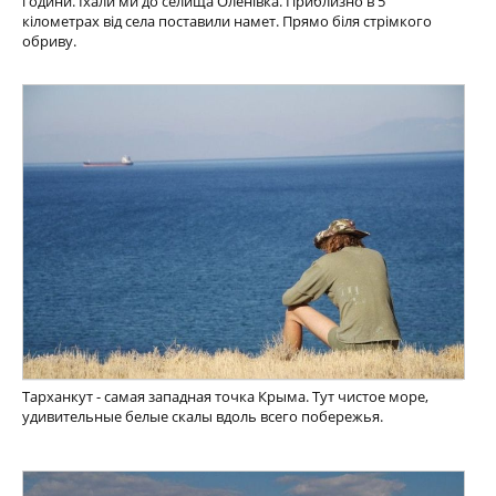
години. Їхали ми до селища Оленівка. Приблизно в 5
кілометрах від села поставили намет. Прямо біля стрімкого
обриву.
Тарханкут - самая западная точка Крыма. Тут чистое море,
удивительные белые скалы вдоль всего побережья.