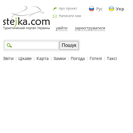
про проект
Рус
Укр
Написати нам
увійти
зареєструватися
Звіти
|
Цікаве
|
Карта
|
Замки
|
Погода
|
Готелі
|
Таксі