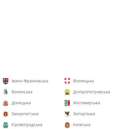
Івано-Франківська
Вінницька
Волинська
Дніпропетровська
Донецька
Житомирська
Закарпатська
Запорізька
Кіровоградська
Київська