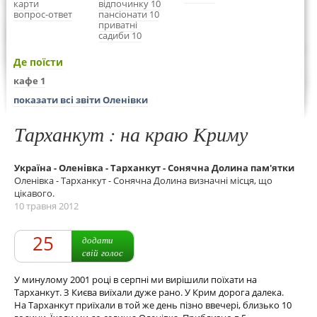
карти
відпочинку 10
вопрос-ответ
пансіонати 10
приватні
садиби 10
Де поїсти
кафе 1
показати всі звіти Оленівки
Тарханкут : на краю Криму
Україна - Оленівка - Тарханкут - Сонячна Долина пам'ятки
Оленівка - Тарханкут - Сонячна Долина визначні місця, що
цікавого.
10 травня 2012
25
додати
свій голос
У минулому 2001 році в серпні ми вирішили поїхати на
Тарханкут. З Києва виїхали дуже рано. У Крим дорога далека.
На Тарханкут приїхали в той же день пізно ввечері, близько 10