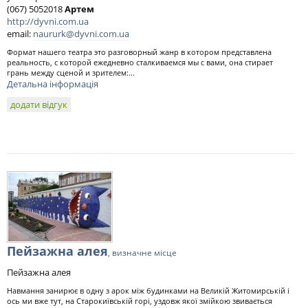
(067) 5052018
Артем
http://dyvni.com.ua
email:
naururk@dyvni.com.ua
Формат нашего театра это разговорный жанр в котором представлена
реальность, с которой ежедневно сталкиваемся мы с вами, она стирает
грань между сценой и зрителем:...
Детальна інформація
додати відгук
Пейзажна алея
, визначне місце
Пейзажна алея
Навмання занирює в одну з арок між будинками на Великій Житомирській і
ось ми вже тут, на Старокиївській горі, уздовж якої змійкою звивається