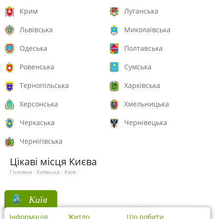
Крим
Луганська
Львівська
Миколаївська
Одеська
Полтавська
Ровенська
Сумська
Тернопільська
Харківська
Херсонська
Хмельницька
Черкаська
Чернівецька
Чернігівська
Цікаві місця Києва
Головна
/
Київська
/
Київ
/
Київ
Інформація
Житло
Що робити