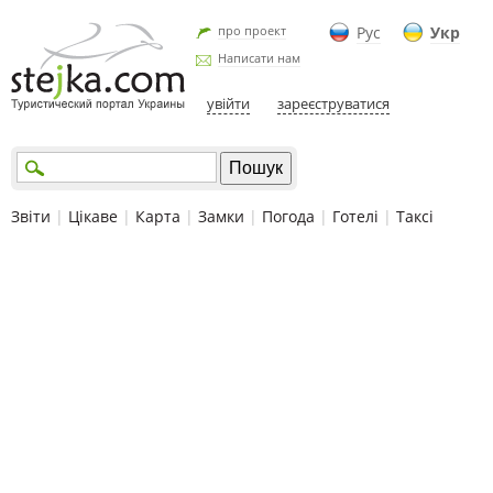
про проект
Рус
Укр
Написати нам
увійти
зареєструватися
Звіти
|
Цікаве
|
Карта
|
Замки
|
Погода
|
Готелі
|
Таксі