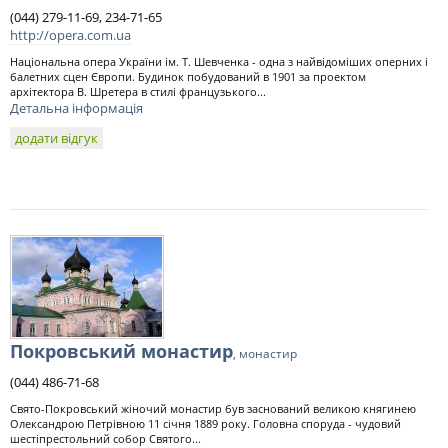
(044) 279-11-69, 234-71-65
http://opera.com.ua
Національна опера України ім. Т. Шевченка - одна з найвідоміших оперних і
балетних сцен Європи. Будинок побудований в 1901 за проектом
архітектора В. Шретера в стилі французького...
Детальна інформація
додати відгук
Покровський монастир
, монастир
(044) 486-71-68
Свято-Покровський жіночий монастир був заснований великою княгинею
Олександрою Петрівною 11 січня 1889 року. Головна споруда - чудовий
шестіпрестольний собор Святого...