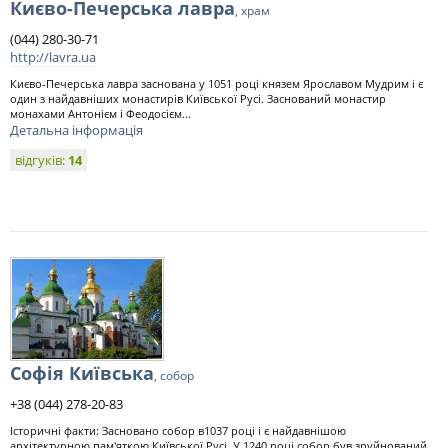
Києво-Печерська лавра
, храм
(044) 280-30-71
http://lavra.ua
Києво-Печерська лавра заснована у 1051 році князем Ярославом Мудрим і є
один з найдавніших монастирів Київської Русі. Заснований монастир
монахами Антонієм і Феодосієм...
Детальна інформація
відгуків:
14
Софія Київська
, собор
+38 (044) 278-20-83
Історичні факти: Засновано собор в1037 році і є найдавнішою
архітектурною пам'яткою Київської Русі. У 1240 році собор був зруйнований