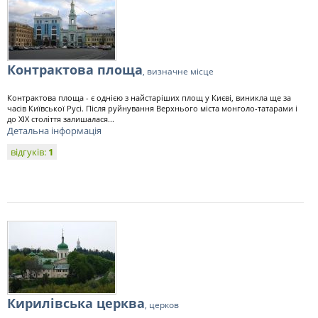
Контрактова площа
, визначне місце
Контрактова площа - є однією з найстаріших площ у Києві, виникла ще за
часів Київської Русі. Після руйнування Верхнього міста монголо-татарами і
до XIX століття залишалася...
Детальна інформація
відгуків:
1
Кирилівська церква
, церков