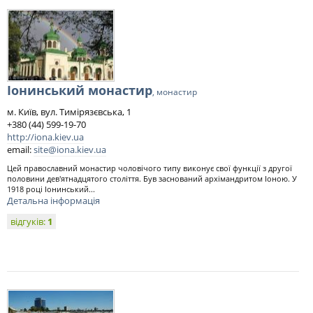
Іонинський монастир
, монастир
м. Київ, вул. Тимірязєвська, 1
+380 (44) 599-19-70
http://iona.kiev.ua
email:
site@iona.kiev.ua
Цей православний монастир чоловічого типу виконує свої функції з другої
половини дев'ятнадцятого століття. Був заснований архімандритом Іоною. У
1918 році Іонинський...
Детальна інформація
відгуків:
1