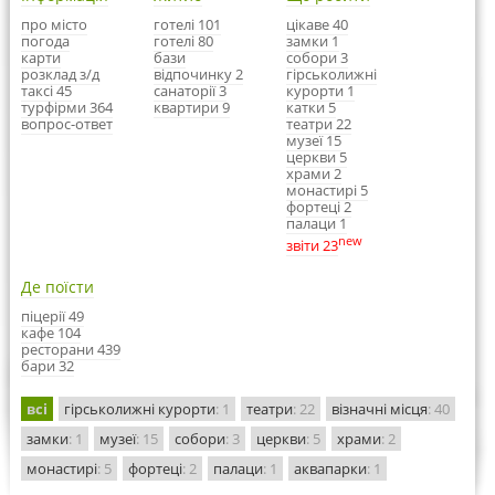
про місто
готелі 101
цікаве 40
погода
готелі 80
замки 1
карти
бази
собори 3
розклад з/д
відпочинку 2
гірськолижні
таксі 45
санаторії 3
курорти 1
турфірми 364
квартири 9
катки 5
вопрос-ответ
театри 22
музеї 15
церкви 5
храми 2
монастирі 5
фортеці 2
палаци 1
new
звіти 23
Де поїсти
піцерії 49
кафе 104
ресторани 439
бари 32
всі
гірськолижні курорти
: 1
театри
: 22
візначні місця
: 40
замки
: 1
музеї
: 15
собори
: 3
церкви
: 5
храми
: 2
монастирі
: 5
фортеці
: 2
палаци
: 1
аквапарки
: 1