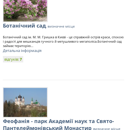
Ботанічний сад
, визначне місце
Ботанічний сад ім. М. М. Гришка в Києві - це справжній острів краси, спокою
і радості для мешканців гучного й метушливого мегаполіса.Ботанічний сад
займає територію...
Детальна інформація
відгуків:
7
Феофанія - парк Академії наук та Свято-
Пантелеймонівський Монастир
, визначне місце