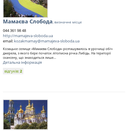
Мамаєва Слобода
, визначне місце
044 361 98 48
http://mamajeva-sloboda.ua
email:
kozakmamay@mamajeva-sloboda.ua
Козацьке селище «Мамаєва Слобода» розташувалось в урочищі обіч
джерела, з якого бере початок літописна річка Либідь. На території
скансену, що знаходиться лише...
Детальна інформація
відгуків:
2