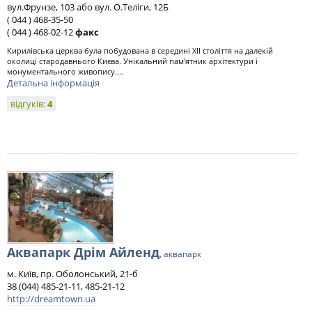
вул.Фрунзе, 103 або вул. О.Теліги, 12Б
( 044 ) 468-35-50
( 044 ) 468-02-12
факс
Кирилівська церква була побудована в середині XII століття на далекій
околиці стародавнього Києва. Унікальний пам'ятник архітектури і
монументального живопису....
Детальна інформація
відгуків:
4
Аквапарк Дрім Айленд
, аквапарк
м. Київ, пр. Оболонський, 21-б
38 (044) 485-21-11, 485-21-12
http://dreamtown.ua