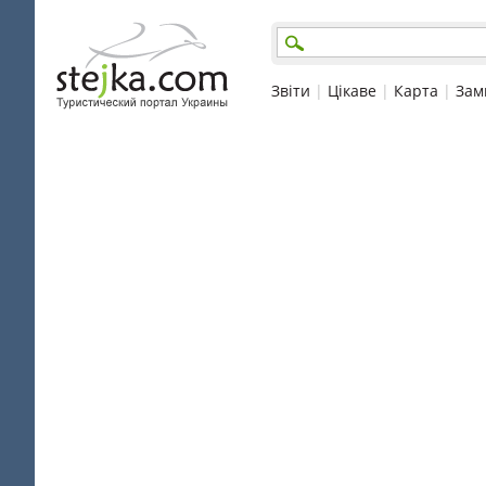
Звіти
|
Цікаве
|
Карта
|
Зам