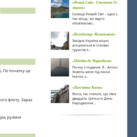
«Новий Світ - Стежкою Го
ліцина»
Селище Новий Світ - одне з
тих місць, які варто
обов'язково...
«Володимир -Волинський»
Західна Україна міцно
асоціюється в головах
туристів з...
«Поїздка до Чорнобиля»
Почну з подання. Я - Антон.
. По початку це
Знають мене під ніком
Їжачок з...
«Пам'ятки Києва»
Якось так сталося, що своє
двадцять третього День
ого флоту. Зараз
Народження...
ри, руліжні