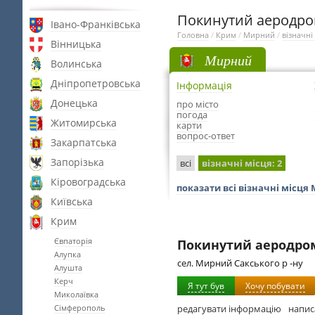
Покинутий аеродр
Івано-Франківська
Головна
/
Крим
/
Мирний
/
візначні
Вінницька
Мирний
Волинська
Дніпропетровська
Інформація
Донецька
про місто
погода
Житомирська
карти
вопрос-ответ
Закарпатська
Запорізька
всі
візначні місця
: 2
Кіровоградська
показати всі візначні місця
Київська
Крим
Євпаторія
Покинутий аеродро
Алупка
сел. Мирний Сакського р -ну
Алушта
Керч
Я тут був
Хочу побувати
Миколаївка
Сімферополь
редагувати інформацію
напис