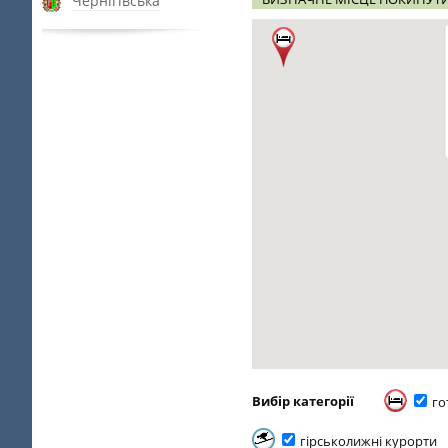
Чернігівська
Вибір категорії
го
гірськолижні курорти