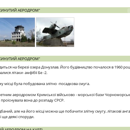
ОКИНУТИЙ АЕРОДРОМ"
ОКИНУТИЙ АЕРОДРОМ"
ться на березі озера Донузлав. Його будівництво почалося в 1960 році
лися літаки- амфібії Бе -2.
ому місці була побудована злітно -посадкова смуга.
етним аеродромом Кримської військово - морської бази Чорноморськ
 проіснувала вона до розпаду СРСР.
аний, але на його місці можна ще побачити злітну смугу, літакові анга
і ще деякі споруди.
Й АЕРОДРОМ НА КАРТІ