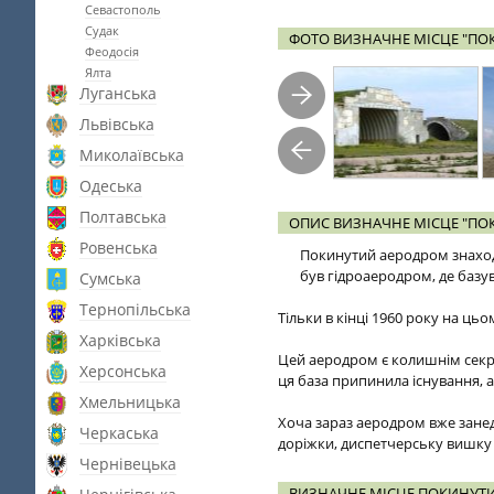
Севастополь
Судак
ФОТО ВИЗНАЧНЕ МІСЦЕ "П
Феодосія
Ялта
Луганська
Львівська
Миколаївська
Одеська
Полтавська
ОПИС ВИЗНАЧНЕ МІСЦЕ "П
Ровенська
Покинутий аеродром знаходи
був гідроаеродром, де базува
Сумська
Тернопільська
Тільки в кінці 1960 року на ць
Харківська
Цей аеродром є колишнім секр
Херсонська
ця база припинила існування, а
Хмельницька
Хоча зараз аеродром вже занедб
Черкаська
доріжки, диспетчерську вишку 
Чернівецька
ВИЗНАЧНЕ МІСЦЕ ПОКИНУТИ