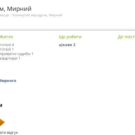
ом, Мирний
 місця
/
Покинутий аеродром, Мирний
Житло
Що робити
Де поїс
готелі 4
цікаве 2
готелі 1
приватні садиби 1
квартири 1
 Мирного
м
ати відгук