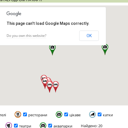
This page can't load Google Maps correctly.
Do you own this website?
OK
телі
ресторани
цікаве
катки
Найдено: 20
театри
аквапарки