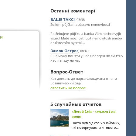
Останні коментарі
ВАШЕ ТАКСІ
, 03:38
Solidní půjčka na zástavu nemovitosti
Potřebujete půjčku a banka Vám nechce vyjít
ти
vstříc? Máte možnost ručit nemovitosti anebo
družstevním bytem?...
Замок Острог
, 08:49
Я не можу поняти у нас є поверхнях сміття у
нас я впаду на нас
Вопрос-Ответ
Как доехать до парка Фельдмана от ст.м
Ботанический сад?
ответить на вопрос
5 случайных отчетов
«Новий Світ - стежка Голі
цина»
Часто чув від своїх знайомих,
які повернулися з літнього...