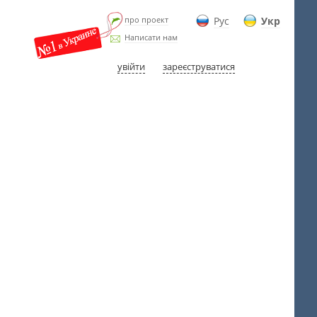
про проект
Рус
Укр
Написати нам
увійти
зареєструватися