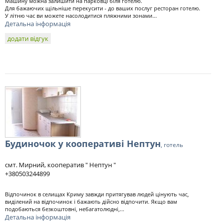
Машину можна залишити на парковці біля готелю.
Для бажаючих щільніше перекусити - до ваших послуг ресторан готелю.
У літню час ви можете насолодитися пляжними зонами...
Детальна інформація
додати відгук
Будиночок у кооперативі Нептун
, готель
смт. Мирний, кооператив " Нептун "
+380503244899
Відпочинок в селищах Криму завжди притягував людей цінують час,
виділений на відпочинок і бажають дійсно відпочити. Якщо вам
подобаються безкоштовні, небагатолюдні,...
Детальна інформація