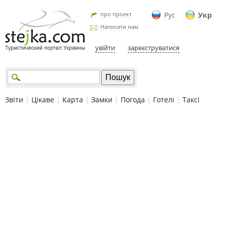
про проект
Рус
Укр
Написати нам
увійти
зареєструватися
Звіти
|
Цікаве
|
Карта
|
Замки
|
Погода
|
Готелі
|
Таксі