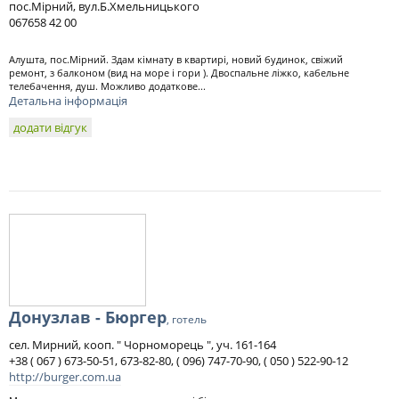
пос.Мірний, вул.Б.Хмельницького
067658 42 00
Алушта, пос.Мірний. Здам кімнату в квартирі, новий будинок, свіжий
ремонт, з балконом (вид на море і гори ). Двоспальне ліжко, кабельне
телебачення, душ. Можливо додаткове...
Детальна інформація
додати відгук
Донузлав - Бюргер
, готель
сел. Мирний, кооп. " Чорноморець ", уч. 161-164
+38 ( 067 ) 673-50-51, 673-82-80, ( 096) 747-70-90, ( 050 ) 522-90-12
http://burger.com.ua