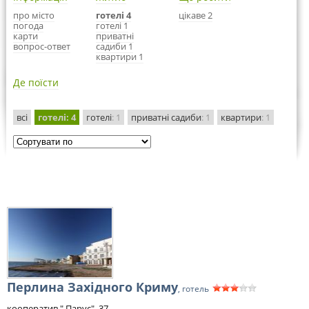
про місто
готелі 4
цікаве 2
погода
готелі 1
карти
приватні
вопрос-ответ
садиби 1
квартири 1
Де поїсти
всі
готелі
: 4
готелі
: 1
приватні садиби
: 1
квартири
: 1
Перлина Західного Криму
, готель
кооператив " Парус", 37