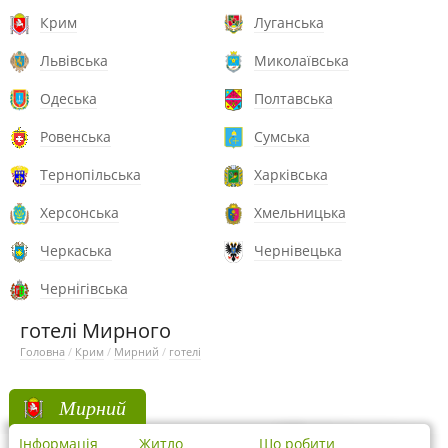
Крим
Луганська
Львівська
Миколаївська
Одеська
Полтавська
Ровенська
Сумська
Тернопільська
Харківська
Херсонська
Хмельницька
Черкаська
Чернівецька
Чернігівська
готелі Мирного
Головна
/
Крим
/
Мирний
/
готелі
Мирний
Інформація
Житло
Що робити