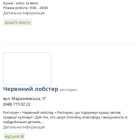
Кухня : м'ясо та вино
Режим роботи: 9:00 - 24:00
Детальна інформація
додати відгук
Червоний лобстер
, ресторан
вул. Маразлієвська, 1Г
(048) 715 02 22
Ресторан « Червоний лобстер » Ресторан, що підтримує кращі світові
традиції кулінарії ! Для тих, хто цінує спокійну атмосферу і вишуканість в
найдрібніших деталях,...
Детальна інформація
відгуків:
6