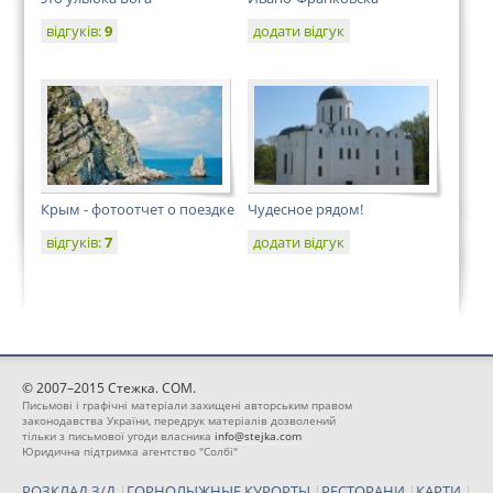
відгуків:
9
додати відгук
Крым - фотоотчет о поездке
Чудесное рядом!
відгуків:
7
додати відгук
© 2007–2015 Стежка. COM.
Письмові і графічні матеріали захищені авторським правом
законодавства України, передрук матеріалів дозволений
тільки з письмової угоди власника
info@stejka.com
Юридична підтримка агентство "Солбі"
РОЗКЛАД З/Д
|
ГОРНОЛЫЖНЫЕ КУРОРТЫ
|
РЕСТОРАНИ
|
КАРТИ
|