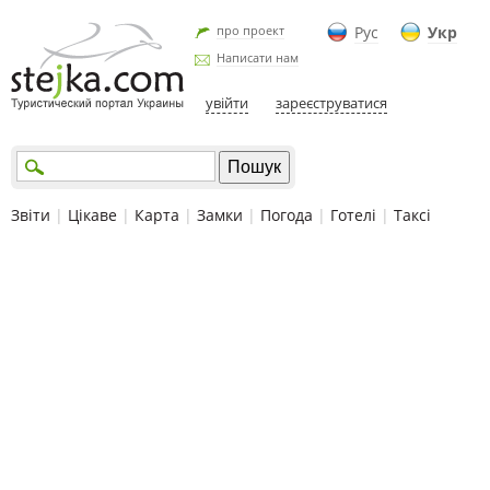
про проект
Рус
Укр
Написати нам
увійти
зареєструватися
Звіти
|
Цікаве
|
Карта
|
Замки
|
Погода
|
Готелі
|
Таксі