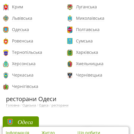
Крим
Луганська
Львівська
Миколаївська
Одеська
Полтавська
Ровенська
Сумська
Тернопільська
Харківська
Херсонська
Хмельницька
Черкаська
Чернівецька
Чернігівська
ресторани Одеси
Головна
/
Одеська
/
Одеса
/
ресторани
Одеса
Інформація
Житло
Що робити