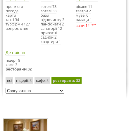
про місто
готелі 78
цікаве 11
погода
готелі 33
театри 2
карти
бази
музеї 6
таксі 34
відпочинку 3
палаци 1
турфірми 127
пансіонати 2
new
звіти 14
вопрос-ответ
санаторії 12
приватні
садиби 2
квартири 1
Де поїсти
піцерії 8
кафе 3
ресторани 32
всі
піцерії
: 8
кафе
: 3
ресторани
: 32