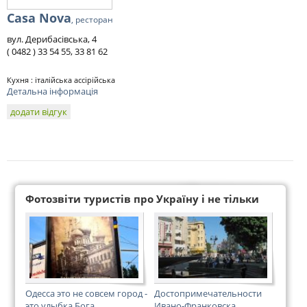
Casa Nova
, ресторан
вул. Дерибасівська, 4
( 0482 ) 33 54 55, 33 81 62
Кухня : італійська ассірійська
Детальна інформація
додати відгук
Фотозвіти туристів про Україну і не тільки
Одесса это не совсем город -
Достопримечательности
это улыбка Бога
Ивано-Франковска