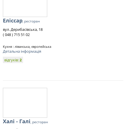
Еліссар
, ресторан
вул. Дерибасівська, 18
( 048 ) 715 51 02
Кухня : ліванська, європейська
Детальна інформація
відгуків:
2
Халі - Галі
, ресторан