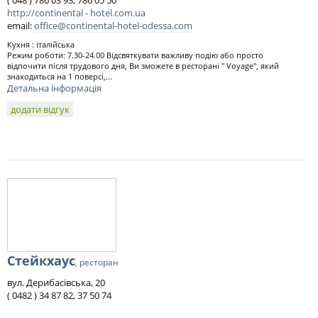
( 048 ) 786 03 93, 786 05 50
http://continental - hotel.com.ua
email:
office@continental-hotel-odessa.com
Кухня : італійська
Режим роботи: 7.30-24.00 Відсвяткувати важливу подію або просто
відпочити після трудового дня, Ви зможете в ресторані " Voyage", який
знаходиться на 1 поверсі,...
Детальна інформація
додати відгук
Стейкхаус
, ресторан
вул. Дерибасівська, 20
( 0482 ) 34 87 82, 37 50 74