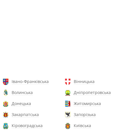
Івано-Франківська
Вінницька
Волинська
Дніпропетровська
Донецька
Житомирська
Закарпатська
Запорізька
Кіровоградська
Київська