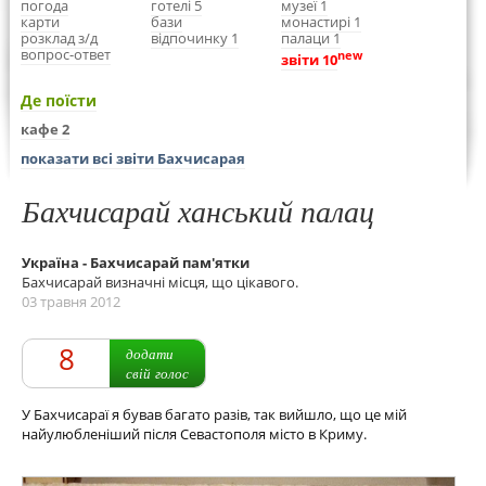
погода
готелі 5
музеї 1
карти
бази
монастирі 1
розклад з/д
відпочинку 1
палаци 1
вопрос-ответ
new
звіти 10
Де поїсти
кафе 2
показати всі звіти Бахчисарая
Бахчисарай ханський палац
Україна - Бахчисарай пам'ятки
Бахчисарай визначні місця, що цікавого.
03 травня 2012
8
додати
свій голос
У Бахчисараї я бував багато разів, так вийшло, що це мій
найулюбленіший після Севастополя місто в Криму.