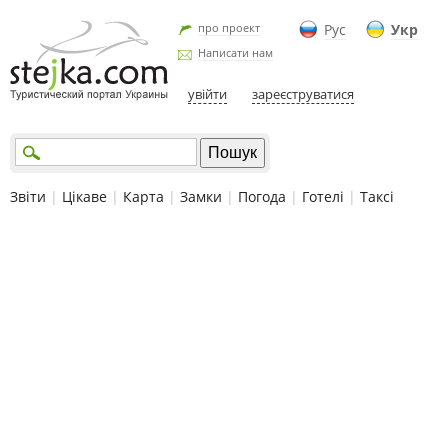
про проект
Рус
Укр
Написати нам
увійти
зареєструватися
Звіти
|
Цікаве
|
Карта
|
Замки
|
Погода
|
Готелі
|
Таксі