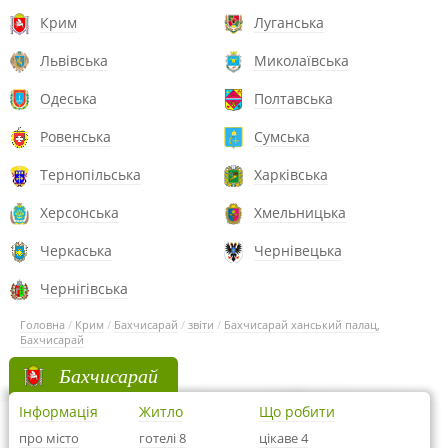
Крим
Луганська
Львівська
Миколаївська
Одеська
Полтавська
Ровенська
Сумська
Тернопільська
Харківська
Херсонська
Хмельницька
Черкаська
Чернівецька
Чернігівська
Головна
/
Крим
/
Бахчисарай
/
звіти
/
Бахчисарай ханський палац,
Бахчисарай
Бахчисарай
Інформація
Житло
Що робити
про місто
готелі 8
цікаве 4