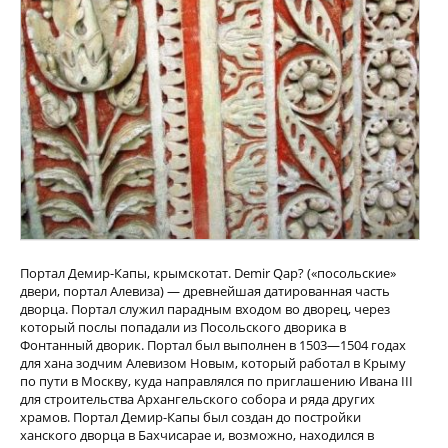
Портал Демир-Капы, крымскотат. Demir Qap? («посольские»
двери, портал Алевиза) — древнейшая датированная часть
дворца. Портал служил парадным входом во дворец, через
который послы попадали из Посольского дворика в
Фонтанный дворик. Портал был выполнен в 1503—1504 годах
для хана зодчим Алевизом Новым, который работал в Крыму
по пути в Москву, куда направлялся по приглашению Ивана III
для строительства Архангельского собора и ряда других
храмов. Портал Демир-Капы был создан до постройки
ханского дворца в Бахчисарае и, возможно, находился в