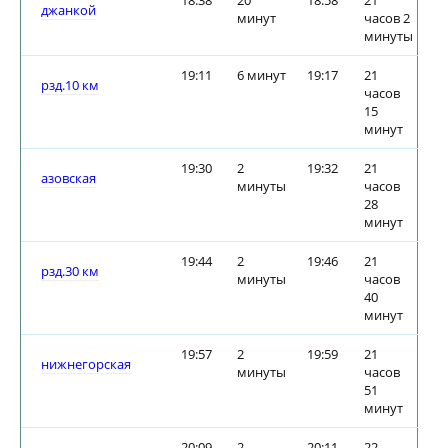
18:38
20
18:58
21
джанкой
минут
часов 2
минуты
19:11
6 минут
19:17
21
рзд.10 км
часов
15
минут
19:30
2
19:32
21
азовская
минуты
часов
28
минут
19:44
2
19:46
21
рзд.30 км
минуты
часов
40
минут
19:57
2
19:59
21
нижнегорская
минуты
часов
51
минут
20:09
2
20:11
22