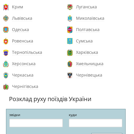
Крим
Луганська
Львівська
Миколаївська
Одеська
Полтавська
Ровенська
Сумська
Тернопільська
Харківська
Херсонська
Хмельницька
Черкаська
Чернівецька
Чернігівська
Розклад руху поїздів України
звідки
куди