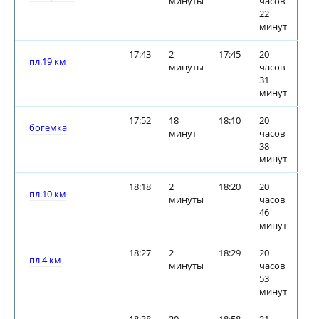
минуты
часов
22
минут
17:43
2
17:45
20
пл.19 км
минуты
часов
31
минут
17:52
18
18:10
20
богемка
минут
часов
38
минут
18:18
2
18:20
20
пл.10 км
минуты
часов
46
минут
18:27
2
18:29
20
пл.4 км
минуты
часов
53
минут