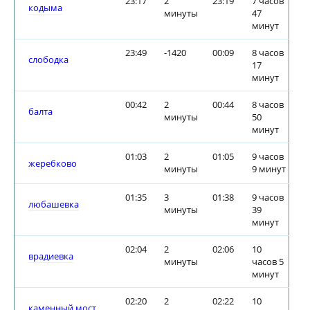
23:17
2
23:19
7 часов
кодыма
минуты
47
минут
23:49
-1420
00:09
8 часов
слободка
17
минут
00:42
2
00:44
8 часов
балта
минуты
50
минут
01:03
2
01:05
9 часов
жеребково
минуты
9 минут
01:35
3
01:38
9 часов
любашевка
минуты
39
минут
02:04
2
02:06
10
врадиевка
минуты
часов 5
минут
02:20
2
02:22
10
каменный мост