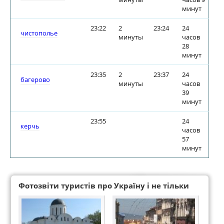
минут
23:22
2
23:24
24
чистополье
минуты
часов
28
минут
23:35
2
23:37
24
багерово
минуты
часов
39
минут
23:55
24
керчь
часов
57
минут
Фотозвіти туристів про Україну і не тільки