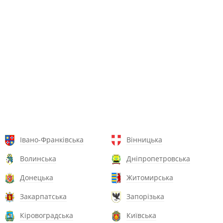
Івано-Франківська
Вінницька
Волинська
Дніпропетровська
Донецька
Житомирська
Закарпатська
Запорізька
Кіровоградська
Київська