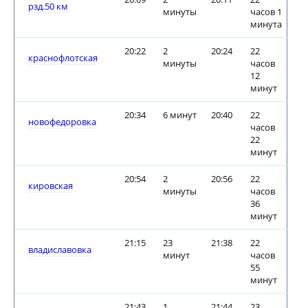
рзд.50 км
минуты
часов 1
минута
20:22
2
20:24
22
краснофлотская
минуты
часов
12
минут
20:34
6 минут
20:40
22
новофедоровка
часов
22
минут
20:54
2
20:56
22
кировская
минуты
часов
36
минут
21:15
23
21:38
22
владиславовка
минут
часов
55
минут
21:43
1
21:44
23