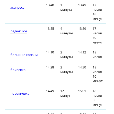
13:48
1
13:49
17
экспресс
минута
часов
43
минут
13:55
4
13:59
17
раденское
минуты
часов
49
минут
14:10
2
14:12
18
большие копани
минуты
часов
14:28
2
14:30
18
брилевка
минуты
часов
16
минут
14:49
12
15:01
18
новокиевка
минут
часов
35
минут