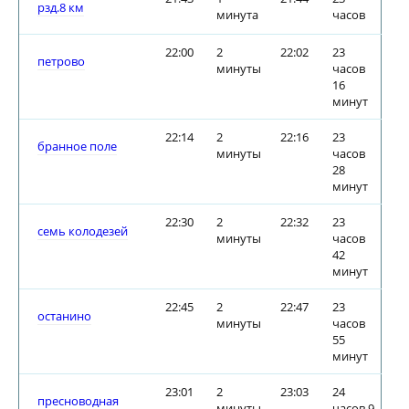
рзд.8 км
минута
часов
22:00
2
22:02
23
петрово
минуты
часов
16
минут
22:14
2
22:16
23
бранное поле
минуты
часов
28
минут
22:30
2
22:32
23
семь колодезей
минуты
часов
42
минут
22:45
2
22:47
23
останино
минуты
часов
55
минут
23:01
2
23:03
24
пресноводная
минуты
часов 9