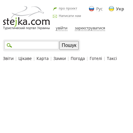
про проект
Рус
Укр
Написати нам
увійти
зареєструватися
Звіти
|
Цікаве
|
Карта
|
Замки
|
Погода
|
Готелі
|
Таксі