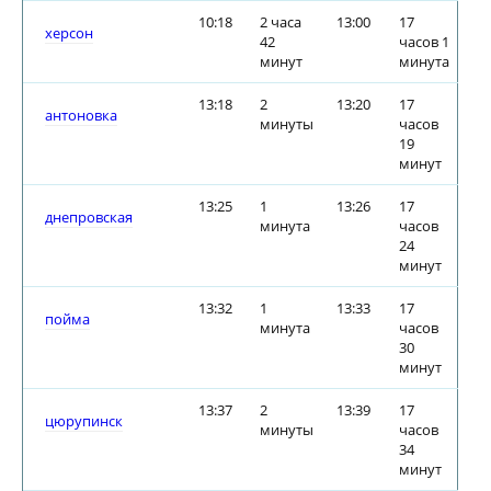
10:18
2 часа
13:00
17
херсон
42
часов 1
минут
минута
13:18
2
13:20
17
антоновка
минуты
часов
19
минут
13:25
1
13:26
17
днепровская
минута
часов
24
минут
13:32
1
13:33
17
пойма
минута
часов
30
минут
13:37
2
13:39
17
цюрупинск
минуты
часов
34
минут