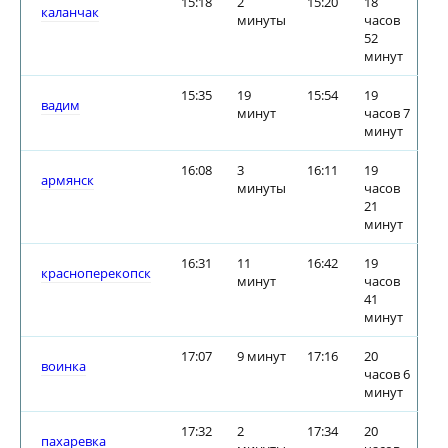
15:18
2
15:20
18
каланчак
минуты
часов
52
минут
15:35
19
15:54
19
вадим
минут
часов 7
минут
16:08
3
16:11
19
армянск
минуты
часов
21
минут
16:31
11
16:42
19
красноперекопск
минут
часов
41
минут
17:07
9 минут
17:16
20
воинка
часов 6
минут
17:32
2
17:34
20
пахаревка