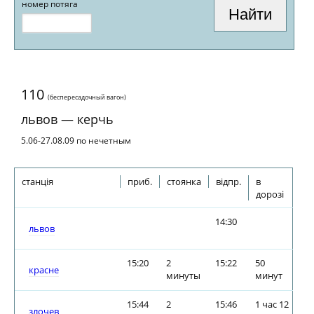
номер потяга
110
(беспересадочный вагон)
львов — керчь
5.06-27.08.09 по нечетным
станція
приб.
стоянка
відпр.
в
дорозі
14:30
львов
15:20
2
15:22
50
красне
минуты
минут
15:44
2
15:46
1 час 12
злочев