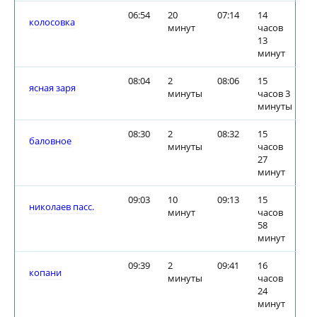
06:54
20
07:14
14
колосовка
минут
часов
13
минут
08:04
2
08:06
15
ясная заря
минуты
часов 3
минуты
08:30
2
08:32
15
баловное
минуты
часов
27
минут
09:03
10
09:13
15
николаев пасс.
минут
часов
58
минут
09:39
2
09:41
16
копани
минуты
часов
24
минут