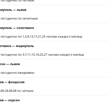
глогодично по четным
иуполь — львов
глогодично по нечетным
иуполь — солотвино
глогодично по 1,5,9,13,17,21,25 числам каждого месяца
отвино — мариуполь
глогодично по 3,7,11,15,19,23,27 числам каждого месяца
сон — львов
глогодично ежедневно
ов — феодосия
6.08-28.08.08 по четным
ов — херсон