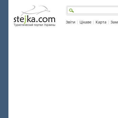
Звіти
|
Цікаве
|
Карта
|
Зам