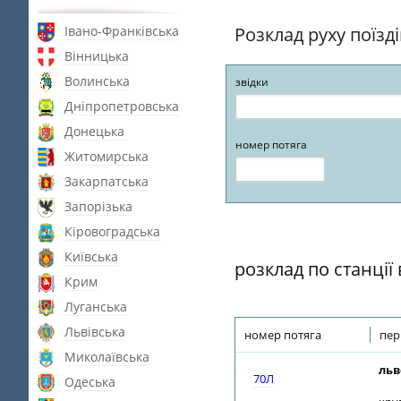
Івано-Франківська
Розклад руху поїзд
Вінницька
Волинська
звідки
Дніпропетровська
Донецька
номер потяга
Житомирська
Закарпатська
Запорізька
Кіровоградська
Київська
розклад по станції
Крим
Луганська
Львівська
номер потяга
пер
Миколаївська
льв
70Л
Одеська