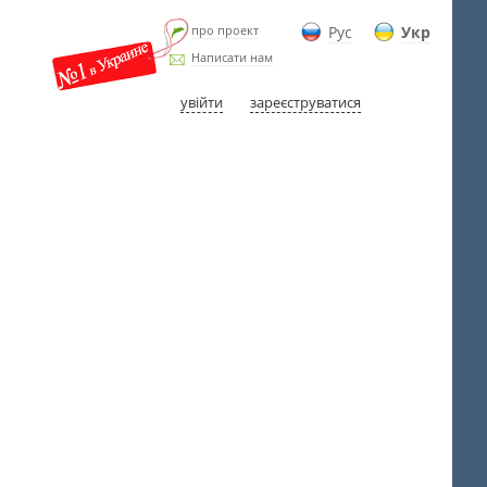
про проект
Рус
Укр
Написати нам
увійти
зареєструватися