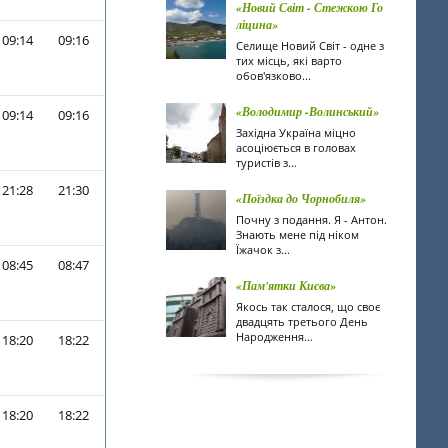
«Новий Світ - Стежкою Го
ліцина»
09:14
09:16
Селище Новий Світ - одне з
тих місць, які варто
обов'язково...
«Володимир -Волинський»
09:14
09:16
Західна Україна міцно
асоціюється в головах
туристів з...
21:28
21:30
«Поїздка до Чорнобиля»
Почну з подання. Я - Антон.
Знають мене під ніком
Їжачок з...
08:45
08:47
«Пам'ятки Києва»
Якось так сталося, що своє
двадцять третього День
Народження...
18:20
18:22
18:20
18:22