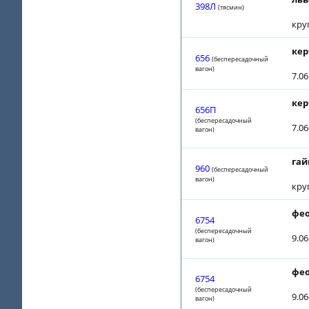
398Л
(тясмин)
кру
кер
656
(беспересадочный
вагон)
7.0
кер
656П
(беспересадочный
7.0
вагон)
гай
960
(беспересадочный
вагон)
кру
фео
6754
(беспересадочный
9.0
вагон)
фео
6754
(беспересадочный
9.0
вагон)