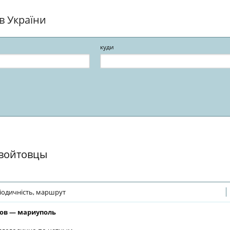
ів України
куди
 войтовцы
іодичність, маршрут
ов — мариуполь