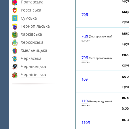
кру
Полтавська
Ровенська
мар
70Д
Сумська
кру
Тернопільська
мар
Харківська
70Д
(беспересадочный
вагон)
Херсонська
кру
Хмельницька
сол
70Л
Черкаська
(беспересадочный
вагон)
кру
Чернівецька
Чернігівська
хер
109
кру
льв
110
(беспересадочный
вагон)
6.0
льв
110Л