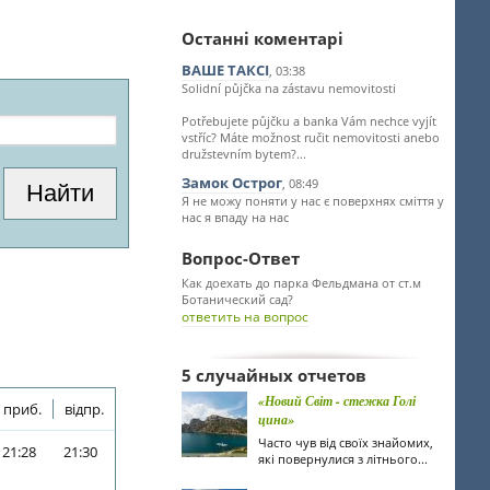
Останні коментарі
ВАШЕ ТАКСІ
, 03:38
Solidní půjčka na zástavu nemovitosti
Potřebujete půjčku a banka Vám nechce vyjít
vstříc? Máte možnost ručit nemovitosti anebo
družstevním bytem?...
Замок Острог
, 08:49
Я не можу поняти у нас є поверхнях сміття у
нас я впаду на нас
Вопрос-Ответ
Как доехать до парка Фельдмана от ст.м
Ботанический сад?
ответить на вопрос
5 случайных отчетов
«Новий Світ - стежка Голі
приб.
відпр.
цина»
Часто чув від своїх знайомих,
21:28
21:30
які повернулися з літнього...