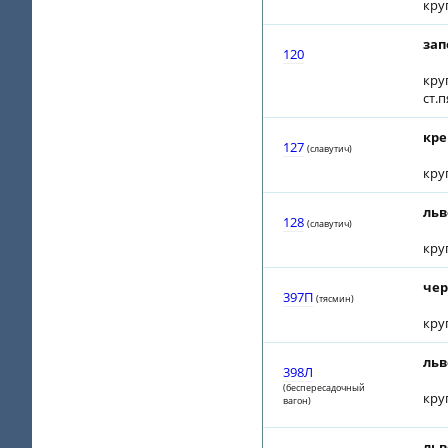
кру
зап
120
кру
ст.п
кре
127
(славутич)
кру
льв
128
(славутич)
кру
чер
397П
(тясмин)
кру
льв
398Л
(беспересадочный
кру
вагон)
льв