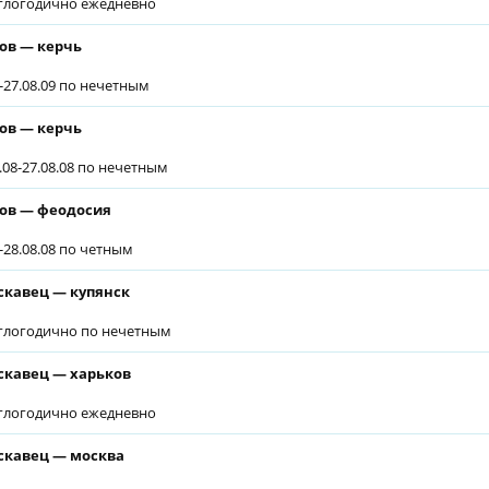
глогодично ежедневно
ов — керчь
6-27.08.09 по нечетным
ов — керчь
6.08-27.08.08 по нечетным
ов — феодосия
6-28.08.08 по четным
скавец — купянск
глогодично по нечетным
скавец — харьков
глогодично ежедневно
скавец — москва