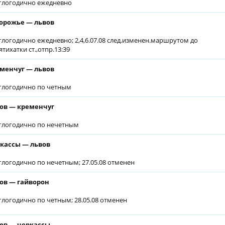
глогодично ежедневно
орожье — львов
глогодично ежедневно; 2,4,6.07.08 след.изменен.маршрутом до
ятихатки ст.,отпр.13:39
менчуг — львов
глогодично по четным
ов — кременчуг
глогодично по нечетным
кассы — львов
глогодично по нечетным; 27.05.08 отменен
ов — гайворон
глогодично по четным; 28.05.08 отменен
ов — черкассы