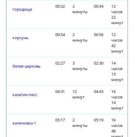
00:32
2
00:34
12
городище
минуты
часов
22
минут
00:54
2
00:56
12
корсунь
минуты
часов
42
минут
02:27
3
02:30
14
белая церковь
минуты
часов
13
минут
04:31
12
04:43
16
казатин-пасс.
минут
часов
14
минут
05:17
2
05:19
16
калиновка-1
минуты
часов
48
минут