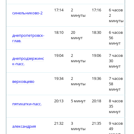
17:14
2
17:16
6 часов
синельниково-2
минуты
2
минуты
18:10
20
18:30
6 часов
днепропетровск-
минут
56
глав.
минут
19:04
2
19:06
7 часов
днепродзержинс
минуты
30
к-пасс.
минут
19:34
2
19:36
7 часов
верховцево
минуты
58
минут
20:13
5 минут
20:18
8 часов
пятихатки-пасс.
35
минут
21:32
3
21:35
9 часов
александрия
минуты
49