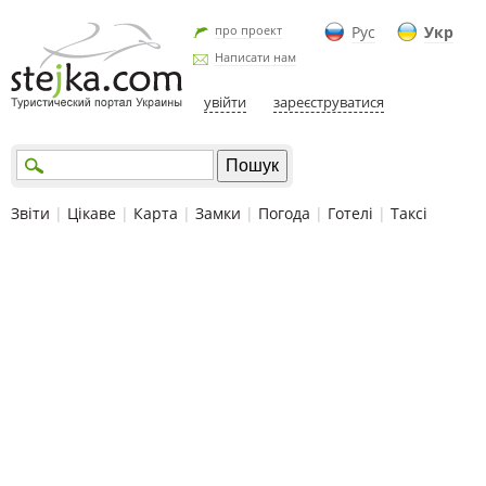
про проект
Рус
Укр
Написати нам
увійти
зареєструватися
Звіти
|
Цікаве
|
Карта
|
Замки
|
Погода
|
Готелі
|
Таксі