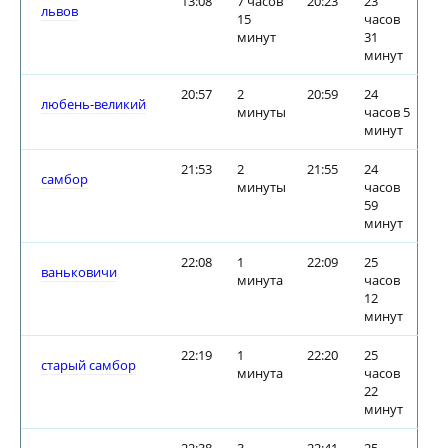
13:08
7 часов
20:23
23
львов
15
часов
минут
31
минут
20:57
2
20:59
24
любень-великий
минуты
часов 5
минут
21:53
2
21:55
24
самбор
минуты
часов
59
минут
22:08
1
22:09
25
ваньковичи
минута
часов
12
минут
22:19
1
22:20
25
старый самбор
минута
часов
22
минут