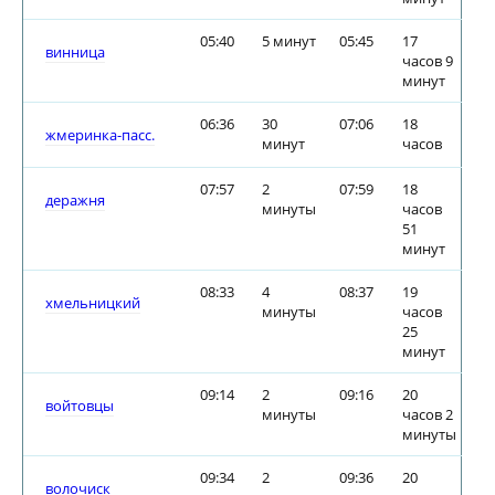
05:40
5 минут
05:45
17
винница
часов 9
минут
06:36
30
07:06
18
жмеринка-пасс.
минут
часов
07:57
2
07:59
18
деражня
минуты
часов
51
минут
08:33
4
08:37
19
хмельницкий
минуты
часов
25
минут
09:14
2
09:16
20
войтовцы
минуты
часов 2
минуты
09:34
2
09:36
20
волочиск