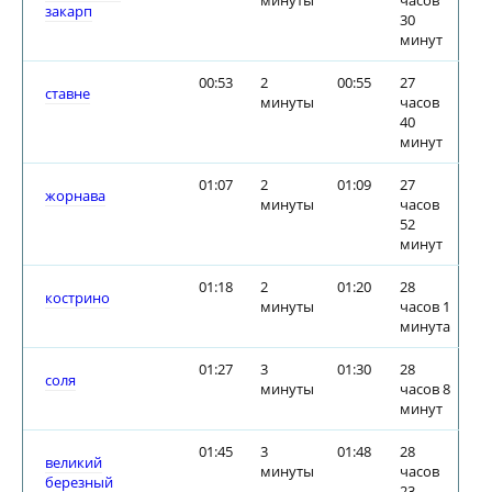
минуты
часов
закарп
30
минут
00:53
2
00:55
27
ставне
минуты
часов
40
минут
01:07
2
01:09
27
жорнава
минуты
часов
52
минут
01:18
2
01:20
28
кострино
минуты
часов 1
минута
01:27
3
01:30
28
соля
минуты
часов 8
минут
01:45
3
01:48
28
великий
минуты
часов
березный
23