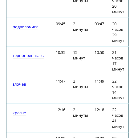
минуты
часов
20
минут
09:45
2
09:47
20
подволочиск
минуты
часов
29
минут
10:35
15
10:50
21
тернополь-пасс.
минут
часов
17
минут
11:47
2
11:49
22
злочев
минуты
часов
14
минут
12:16
2
12:18
22
красне
минуты
часов
41
минут