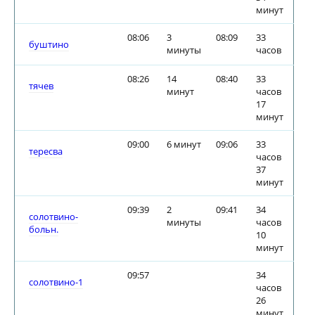
минут
08:06
3
08:09
33
буштино
минуты
часов
08:26
14
08:40
33
тячев
минут
часов
17
минут
09:00
6 минут
09:06
33
тересва
часов
37
минут
09:39
2
09:41
34
солотвино-
минуты
часов
больн.
10
минут
09:57
34
солотвино-1
часов
26
минут