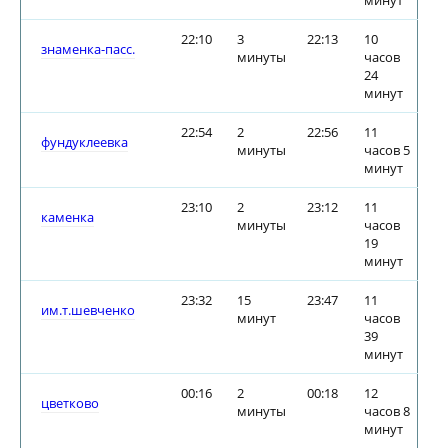
минут
22:10
3
22:13
10
знаменка-пасс.
минуты
часов
24
минут
22:54
2
22:56
11
фундуклеевка
минуты
часов 5
минут
23:10
2
23:12
11
каменка
минуты
часов
19
минут
23:32
15
23:47
11
им.т.шевченко
минут
часов
39
минут
00:16
2
00:18
12
цветково
минуты
часов 8
минут