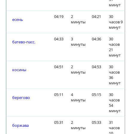
минут
04:19
2
04:21
30
есень
минуты
часов 9
минут
04:33
3
04:36
30
батево-пасс.
минуты
часов
21
минут
04:51
2
04:53
30
косины
минуты
часов
36
минут
05:11
4
05:15
30
берегово
минуты
часов
54
минут
05:31
2
05:33
31
боржава
минуты
часов
10