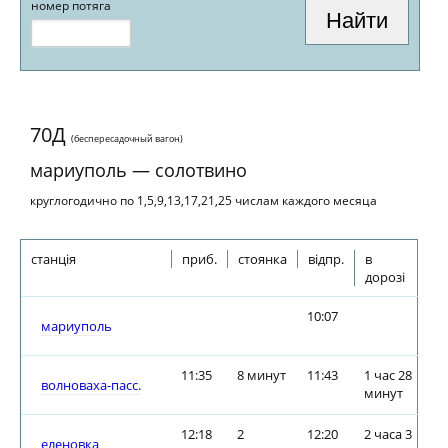
номер потяга
70Д
(беспересадочный вагон)
мариуполь — солотвино
круглогодично по 1,5,9,13,17,21,25 числам каждого месяца
станція
приб.
стоянка
відпр.
в
дорозі
10:07
мариуполь
11:35
8 минут
11:43
1 час 28
волноваха-пасс.
минут
12:18
2
12:20
2 часа 3
еленовка