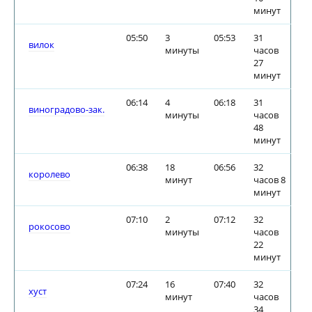
минут
05:50
3
05:53
31
вилок
минуты
часов
27
минут
06:14
4
06:18
31
виноградово-зак.
минуты
часов
48
минут
06:38
18
06:56
32
королево
минут
часов 8
минут
07:10
2
07:12
32
рокосово
минуты
часов
22
минут
07:24
16
07:40
32
хуст
минут
часов
34