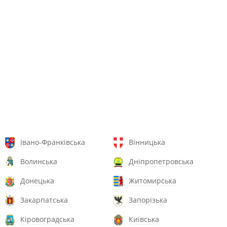
Івано-Франківська
Вінницька
Волинська
Дніпропетровська
Донецька
Житомирська
Закарпатська
Запорізька
Кіровоградська
Київська