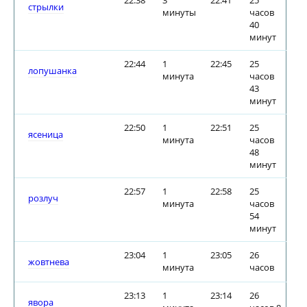
22:38
3
22:41
25
стрылки
минуты
часов
40
минут
22:44
1
22:45
25
лопушанка
минута
часов
43
минут
22:50
1
22:51
25
ясеница
минута
часов
48
минут
22:57
1
22:58
25
розлуч
минута
часов
54
минут
23:04
1
23:05
26
жовтнева
минута
часов
23:13
1
23:14
26
явора