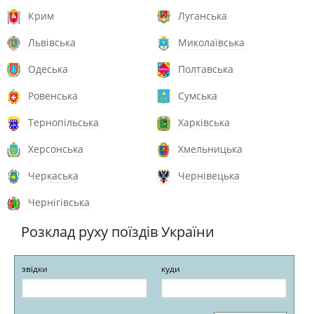
Крим
Луганська
Львівська
Миколаївська
Одеська
Полтавська
Ровенська
Сумська
Тернопільська
Харківська
Херсонська
Хмельницька
Черкаська
Чернівецька
Чернігівська
Розклад руху поїздів України
звідки
куди