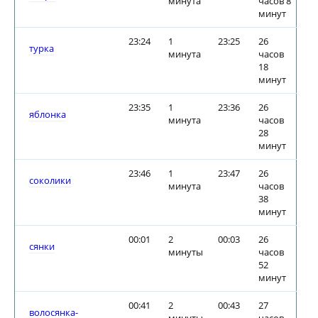
минута
часов 8
минут
23:24
1
23:25
26
турка
минута
часов
18
минут
23:35
1
23:36
26
яблонка
минута
часов
28
минут
23:46
1
23:47
26
соколики
минута
часов
38
минут
00:01
2
00:03
26
сянки
минуты
часов
52
минут
00:41
2
00:43
27
волосянка-