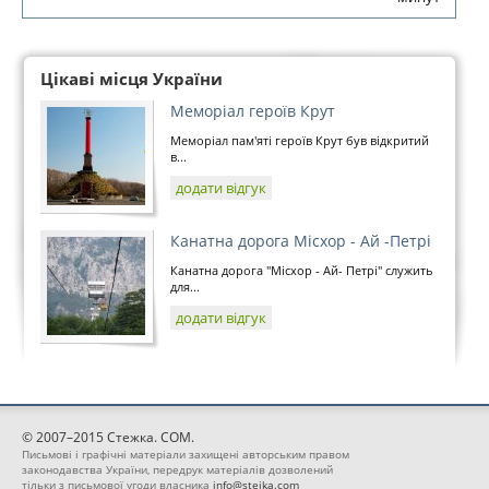
Цікаві місця України
Меморіал героїв Крут
Меморіал пам'яті героїв Крут був відкритий
в...
додати відгук
Канатна дорога Місхор - Ай -Петрі
Канатна дорога "Місхор - Ай- Петрі" служить
для...
додати відгук
© 2007–2015 Стежка. COM.
Письмові і графічні матеріали захищені авторським правом
законодавства України, передрук матеріалів дозволений
тільки з письмової угоди власника
info@stejka.com