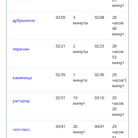
минут
02:05
3
02:08
28
дубрыничи
минуты
часов
40
минут
02:21
2
02:23
28
перечин
минуты
часов
53
минут
02:35
1
02:36
29
камяница
минута
часов 5
минут
02:51
19
03:10
29
ужгород
минут
часов
20
минут
03:41
20
04:01
29
чоп-пасс.
минут
часов
51