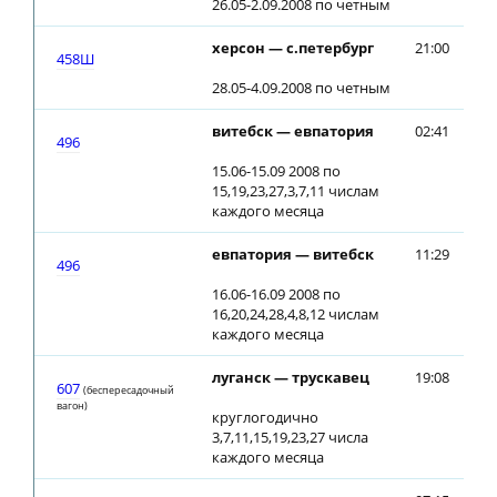
26.05-2.09.2008 по четным
херсон — с.петербург
21:00
21
458Ш
28.05-4.09.2008 по четным
витебск — евпатория
02:41
02
496
15.06-15.09 2008 по
15,19,23,27,3,7,11 числам
каждого месяца
евпатория — витебск
11:29
11
496
16.06-16.09 2008 по
16,20,24,28,4,8,12 числам
каждого месяца
луганск — трускавец
19:08
19
607
(беспересадочный
вагон)
круглогодично
3,7,11,15,19,23,27 числа
каждого месяца