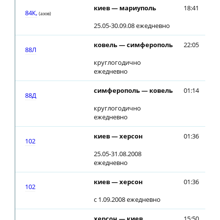
киев — мариуполь
18:41
18
84К,
(азов)
25.05-30.09.08 ежедневно
ковель — симферополь
22:05
22
88Л
круглогодично
ежедневно
симферополь — ковель
01:14
01
88Д
круглогодично
ежедневно
киев — херсон
01:36
01
102
25.05-31.08.2008
ежедневно
киев — херсон
01:36
01
102
с 1.09.2008 ежедневно
херсон — киев
15:50
15