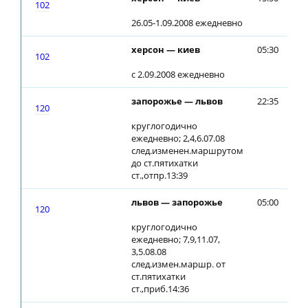
102
26.05-1.09.2008 ежедневно
херсон — киев
05:30
05
102
с 2.09.2008 ежедневно
запорожье — львов
22:35
22
120
круглогодично
ежедневно; 2,4,6.07.08
след.изменен.маршрутом
до ст.пятихатки
ст.,отпр.13:39
львов — запорожье
05:00
05
120
круглогодично
ежедневно; 7,9,11.07,
3,5.08.08
след.измен.маршр. от
ст.пятихатки
ст.,приб.14:36