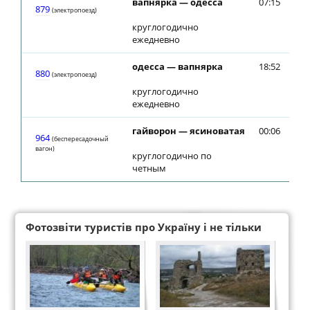
вапнярка — одесса
07:15
07
879
(электропоезд)
круглогодично
ежедневно
одесса — вапнярка
18:52
18
880
(электропоезд)
круглогодично
ежедневно
гайворон — ясиноватая
00:06
00
964
(беспересадочный
вагон)
круглогодично по
четным
Фотозвіти туристів про Україну і не тільки