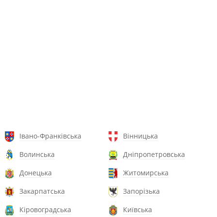
Івано-Франківська
Вінницька
Волинська
Дніпропетровська
Донецька
Житомирська
Закарпатська
Запорізька
Кіровоградська
Київська