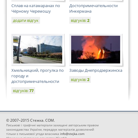
Сплав на катамаранах по
Достопримечательности
Чёрному Черемошу
Инкермана
додати відгук
відгуків:
2
Хмельницкий, прогулка по
Заводы Днепродзержинска
городу и
відгуків:
2
достопримечательности
відгуків:
77
© 2007–2015 Стежка. COM.
Письмові і графічні матеріали захищені авторським правом
законодавства України, передрук матеріалів дозволений
тільки з письмової угоди власника
info@stejka.com