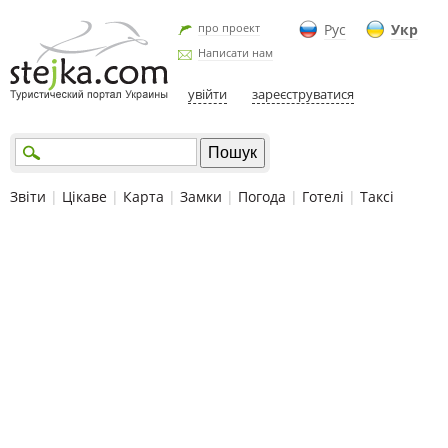
про проект
Рус
Укр
Написати нам
увійти
зареєструватися
Звіти
|
Цікаве
|
Карта
|
Замки
|
Погода
|
Готелі
|
Таксі