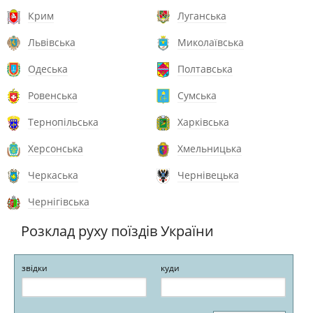
Крим
Луганська
Львівська
Миколаївська
Одеська
Полтавська
Ровенська
Сумська
Тернопільська
Харківська
Херсонська
Хмельницька
Черкаська
Чернівецька
Чернігівська
Розклад руху поїздів України
звідки
куди