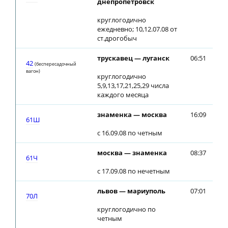
днепропетровск
круглогодично
ежедневно; 10,12.07.08 от
ст.дрогобыч
трускавец — луганск
06:51
06
42
(беспересадочный
вагон)
круглогодично
5,9,13,17,21,25,29 числа
каждого месяца
знаменка — москва
16:09
16
61Ш
с 16.09.08 по четным
москва — знаменка
08:37
08
61Ч
с 17.09.08 по нечетным
львов — мариуполь
07:01
07
70Л
круглогодично по
четным