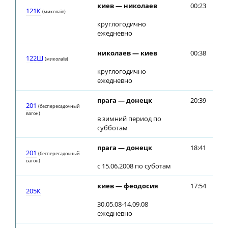
киев — николаев
00:23
00
121К
(миколаїв)
круглогодично
ежедневно
николаев — киев
00:38
00
122Ш
(миколаїв)
круглогодично
ежедневно
прага — донецк
20:39
20
201
(беспересадочный
вагон)
в зимний период по
субботам
прага — донецк
18:41
18
201
(беспересадочный
вагон)
с 15.06.2008 по суботам
киев — феодосия
17:54
17
205К
30.05.08-14.09.08
ежедневно