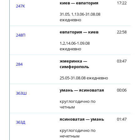
киев — евпатория
17:22
17
247К
31.05, 1,13.06-31.08.08
ежедневно
евпатория — киев
22:58
23
248П
1,2,14.06-1.09.08
ежедневно
жмеринка —
03:47
03
284
симферополь
25.05-31.08.08 ежедневно
умань — ясиноватая
00:06
00
363Ш
круглогодично по
четным
ясиноватая — умань
01:47
01
363Д
круглогодично по
нечетным