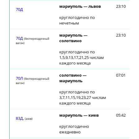
мариуполь — львов
23:10
23
70Д
круглогодично по
нечетным
мариуполь —
23:10
23
70Д
(беспересадочный
солотвино
вагон)
круглогодично по
1,5,9,13,17,21,25 числам
каждого месяца
солотвино —
07:01
07
70Л
(беспересадочный
мариуполь
вагон)
круглогодично по
3,7,11,15,19,23,27 числам
каждого месяца
мариуполь — киев
05:42
05
83Д,
(азов)
круглогодично
ежедневно