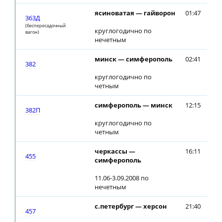
ясиноватая — гайворон
01:47
01
363Д
(беспересадочный
круглогодично по
вагон)
нечетным
минск — симферополь
02:41
02
382
круглогодично по
четным
симферополь — минск
12:15
12
382П
круглогодично по
четным
черкассы —
16:11
16
455
симферополь
11.06-3.09.2008 по
нечетным
с.петербург — херсон
21:40
21
457