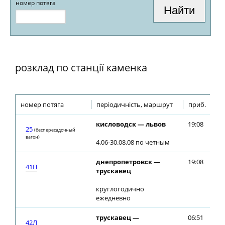
номер потяга
розклад по станції каменка
номер потяга
періодичність, маршрут
приб.
ві
кисловодск — львов
19:08
19
25
(беспересадочный
вагон)
4.06-30.08.08 по четным
днепропетровск —
19:08
19
41П
трускавец
круглогодично
ежедневно
трускавец —
06:51
06
42Л