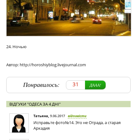
24. Ночью
Автор: http://horoshiyblog.livejournal.com
Понравилось:
31
ДААА!
ВІДГУКИ "ОДЕСА ЗА 4 ДНІ"
Татьяна
,
9.06.2017
відповісти
Исправьте фото№14. Это не Отрада, а старая
Аркадия