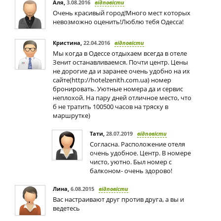
Аля
,
3.08.2016
відповісти
Очень красивый город!Много мест которых
невозможно оценить!Люблю тебя Одесса!
Кристина
,
22.04.2016
відповісти
Мы когда в Одессе отдыхаем всегда в отеле
Зенит останавливаемся. Почти центр. Цены
не дорогие да и заранее очень удобно на их
сайте(http://hotelzenith.com.ua) номер
бронировать. Уютные номера да и сервис
неплохой. На пару дней отличное место, что
б не тратить 100500 часов на тряску в
маршрутке)
Тати
,
28.07.2019
відповісти
Согласна. Расположение отеля
очень удобное. Центр. В номере
чисто, уютно. Был номер с
балконом- очень здорово!
Лина
,
6.08.2015
відповісти
Вас настраивают друг против друга, а вы и
ведетесь