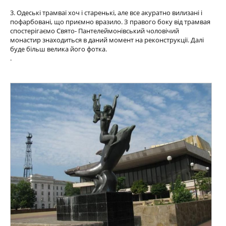
3. Одеські трамваї хоч і старенькі, але все акуратно вилизані і
пофарбовані, що приємно вразило. З правого боку від трамвая
спостерігаємо Свято- Пантелеймонівський чоловічий
монастир знаходиться в даний момент на реконструкції. Далі
буде більш велика його фотка.
.