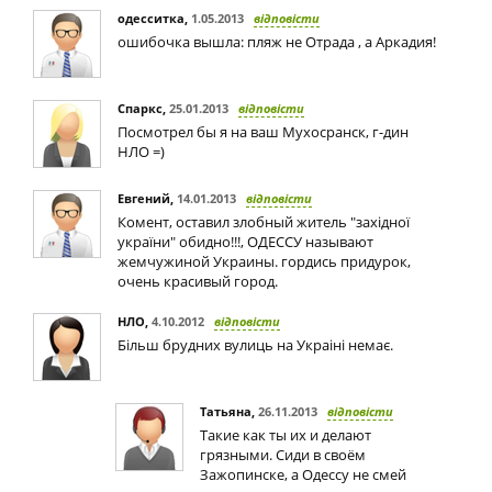
одесситка
,
1.05.2013
відповісти
ошибочка вышла: пляж не Отрада , а Аркадия!
Спаркс
,
25.01.2013
відповісти
Посмотрел бы я на ваш Мухосранск, г-дин
НЛО =)
Евгений
,
14.01.2013
відповісти
Комент, оставил злобный житель "західної
україни" обидно!!!, ОДЕССУ называют
жемчужиной Украины. гордись придурок,
очень красивый город.
НЛО
,
4.10.2012
відповісти
Більш брудних вулиць на Украіні немає.
Татьяна
,
26.11.2013
відповісти
Такие как ты их и делают
грязными. Сиди в своём
Зажопинске, а Одессу не смей