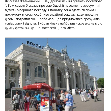
Як сказав Жванецький : " За Дерибасівській гуляють поступово
". Те ж саме я б сказав про всю Одесі. Її невозмжно зрозуміти і
відчути з першого погляду. Спочатку вона здається сірим і
похмурим містом, особливо в районі вокзалу, куди першим
ділом і потрапляєш... Треба час, щоб придивитися, зрозуміти,
усвідомити і відчути. Вибрав кілька найбільш яскравих на мою
думку фоток з 4- денної фотосесії цього міста.