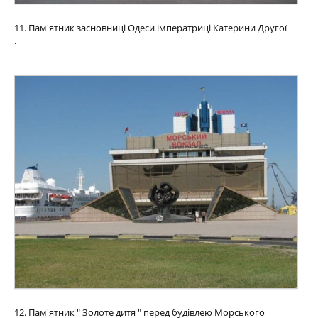
11. Пам'ятник засновниці Одеси імператриці Катерини Другої
.
12. Пам'ятник " Золоте дитя " перед будівлею Морського