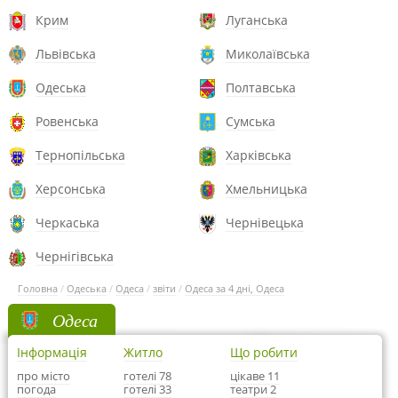
Крим
Луганська
Львівська
Миколаївська
Одеська
Полтавська
Ровенська
Сумська
Тернопільська
Харківська
Херсонська
Хмельницька
Черкаська
Чернівецька
Чернігівська
Головна
/
Одеська
/
Одеса
/
звіти
/
Одеса за 4 дні, Одеса
Одеса
Інформація
Житло
Що робити
про місто
готелі 78
цікаве 11
погода
готелі 33
театри 2