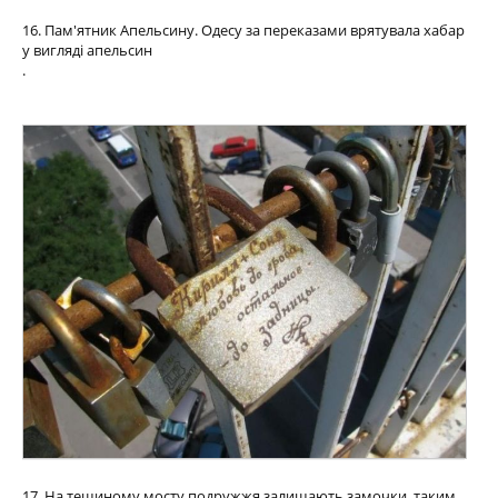
16. Пам'ятник Апельсину. Одесу за переказами врятувала хабар
у вигляді апельсин
.
17. На тещиному мосту подружжя залишають замочки, таким