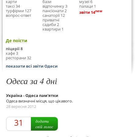
карти
бази
музеї 6
таксі 34
відпочинку 3
палаци 1
турфірми 127
пансіонати 2
new
звіти 14
вопрос-ответ
санаторії 12
приватні
садиби 2
квартири 1
Де поїсти
піцерії 8
кафе 3
ресторани 32
показати всі звіти Одеси
Одеса за 4 дні
Україна - Одеса пам'ятки
Одеса визначні місця, що цікавого.
28 вересня 2012
31
додати
свій голос