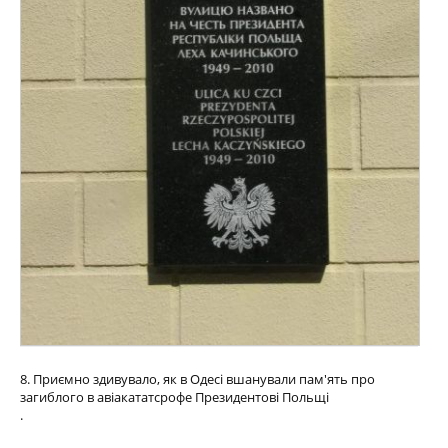
8. Приємно здивувало, як в Одесі вшанували пам'ять про
загиблого в авіакататсрофе Президентові Польщі
.