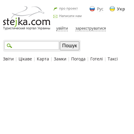
про проект
Рус
Укр
Написати нам
увійти
зареєструватися
Звіти
|
Цікаве
|
Карта
|
Замки
|
Погода
|
Готелі
|
Таксі