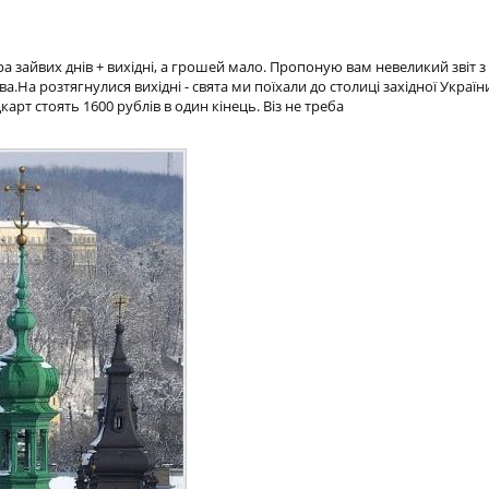
ара зайвих днів + вихідні, а грошей мало. Пропоную вам невеликий звіт 
.На розтягнулися вихідні - свята ми поїхали до столиці західної Украї
арт стоять 1600 рублів в один кінець. Віз не треба