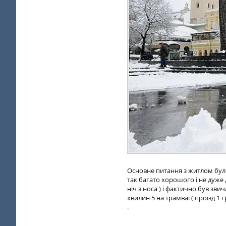
Основне питання з житлом було 
так багато хорошого і не дуже 
ніч з носа ) і фактично був з
хвилин 5 на трамваї ( проїзд 1 г
.