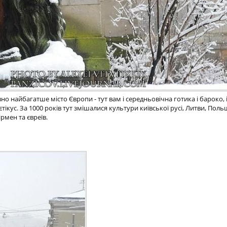
но найбагатше місто Європи - тут вам і середньовічна готика і бароко, і
тікус. За 1000 років тут змішалися культури київської русі, Литви, Польщ
рмен та євреїв.