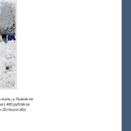
 жаль, у Львові не
 ( 400 рублів за
н 20 пішки або