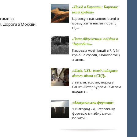
«Похід в Карпати: Боржавс
ький хребет»
з самого
Щороку з настанням осені в
моєму житті настає пора...,
ни. Дорога з Москви
ні,...
«Зона відчуження: поїздка в
Чорнобиль»
Камрад з моєї гільдії в Rift (я
граю на європі, Cloudborne )
зганяв...
«Львів. XXL- огляд найкраси
вішого міста в СНД»
Львів, як відомо, поряд з
Санкт -Петербургом і Києвом
входить...
«Аккерманська фортеця»
У Білгород - Дністровську
фортецю ми збиралися
поїхати...