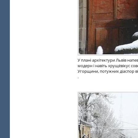
У плані архітектури Львів напев
модерн і навіть хрущёвікус совє
Угорщини, потужних діаспор ві
.