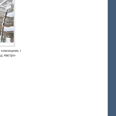
 класицизм, і
і, Австро-