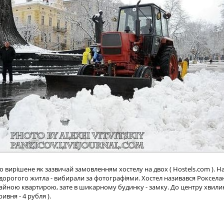
вирішене як зазвичай замовленням хостелу на двох ( Hostels.com ). На
дорогого житла - вибирали за фотографіями. Хостел називався Рокселана
вичайною квартирою, зате в шикарному будинку - замку. До центру хвили
ривня - 4 рубля ).