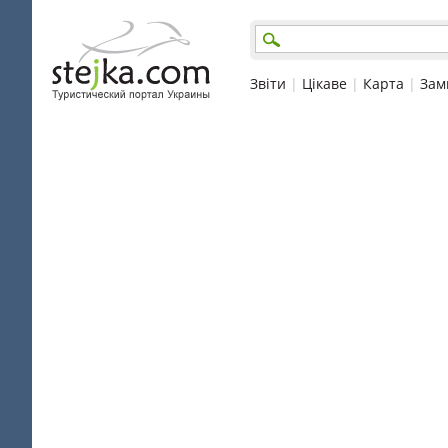
Звіти
|
Цікаве
|
Карта
|
Зам