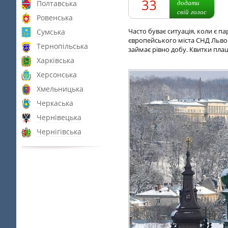
33
додати
Полтавська
свій голос
Ровенська
Часто буває ситуація, коли є п
Сумська
європейського міста СНД Львова
Тернопільська
займає рівно добу. Квитки плацк
Харківська
Херсонська
Хмельницька
Черкаська
Чернівецька
Чернігівська