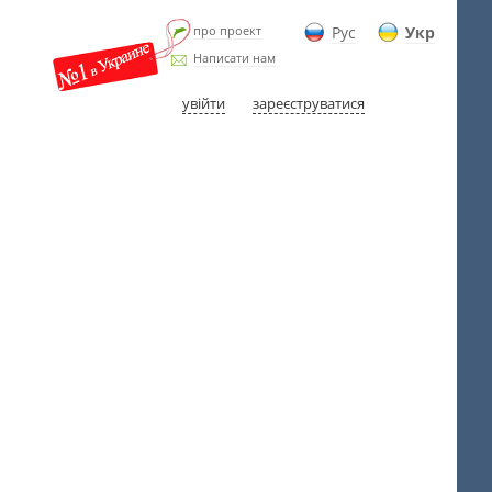
про проект
Рус
Укр
Написати нам
увійти
зареєструватися