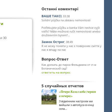
Останні коментарі
ВАШЕ ТАКСІ
, 03:38
Solidní půjčka na zástavu nemovitosti
ти
Potřebujete půjčku a banka Vám nechce vyjít
vstříc? Máte možnost ručit nemovitosti anebo
družstevním bytem?...
и 30
Замок Острог
, 08:49
Я не можу поняти у нас є поверхнях сміття у
нас я впаду на нас
Вопрос-Ответ
Как доехать до парка Фельдмана от ст.м
Ботанический сад?
ответить на вопрос
5 случайных отчетов
«Печера Кизил коба (червон
а печера)»
З відмінним настроєм ми
вийшли з автобуса в кінці
села...