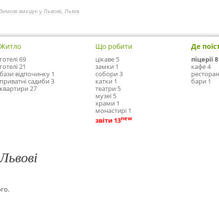
Зимові вихідні у Львові, Львів
Житло
Що робити
Де поїс
готелі 69
цікаве 5
піцерії 8
готелі 21
замки 1
кафе 4
бази відпочинку 1
собори 3
ресторан
приватні садиби 3
катки 1
бари 1
квартири 27
театри 5
музеї 5
храми 1
монастирі 1
new
звіти 13
 Львові
ого.