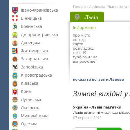
Головна
/
Львівська
/
Львів
/
звіти
/
Івано-Франківська
Львів
Вінницька
Волинська
Інформація
Дніпропетровська
про місто
погода
Донецька
карти
розклад з/д
Житомирська
таксі 19
турфірми 102
Закарпатська
вопрос-ответ
Запорізька
Кіровоградська
показати всі звіти Львова
Київська
Зимові вихідні у
Крим
Луганська
Україна - Львів пам'ятки
Львівська
Львів визначні місця, що цікав
Миколаївська
07 вересня 2012
Одеська