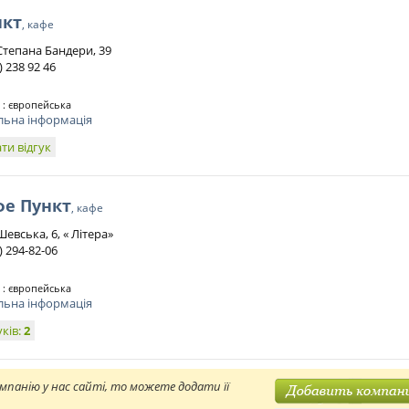
нкт
, кафе
 Степана Бандери, 39
 ) 238 92 46
 : європейська
льна інформація
ти відгук
фе Пункт
, кафе
Шевська, 6, « Літера»
 ) 294-82-06
 : європейська
льна інформація
уків:
2
мпанію у нас сайті, то можете додати її