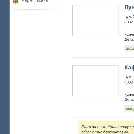
Чернігівська
Пу
вул.
( 032
Кухня
Дета
дода
Ка
вул. 
( 032
Кухня
Дета
відг
Якщо ви не знайшли вашу ко
абсолютно безкоштовно.