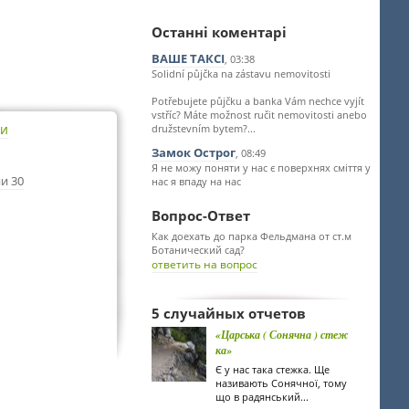
Останні коментарі
ВАШЕ ТАКСІ
, 03:38
Solidní půjčka na zástavu nemovitosti
Potřebujete půjčku a banka Vám nechce vyjít
vstříc? Máte možnost ručit nemovitosti anebo
ти
družstevním bytem?...
Замок Острог
, 08:49
Я не можу поняти у нас є поверхнях сміття у
и 30
нас я впаду на нас
Вопрос-Ответ
Как доехать до парка Фельдмана от ст.м
Ботанический сад?
ответить на вопрос
5 случайных отчетов
«Царська ( Сонячна ) стеж
ка»
Є у нас така стежка. Ще
називають Сонячної, тому
що в радянський...