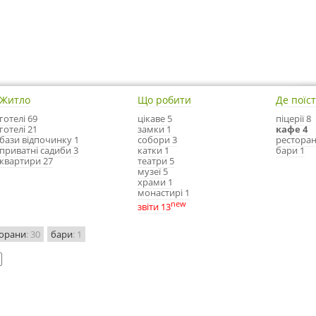
Житло
Що робити
Де поїс
готелі 69
цікаве 5
піцерії 8
готелі 21
замки 1
кафе 4
бази відпочинку 1
собори 3
ресторан
приватні садиби 3
катки 1
бари 1
квартири 27
театри 5
музеї 5
храми 1
монастирі 1
new
звіти 13
торани
: 30
бари
: 1