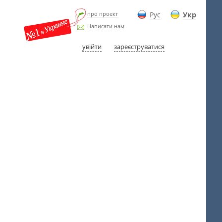
про проект
Рус
Укр
Написати нам
увійти
зареєструватися