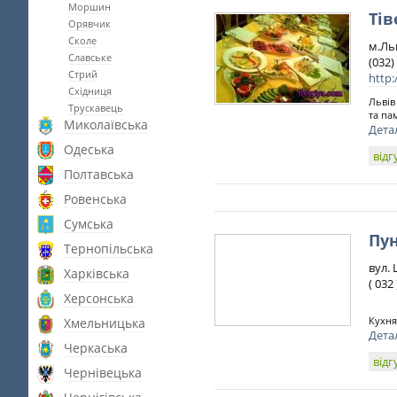
Моршин
Тів
Орявчик
Сколе
м.Льв
Славське
(032)
Стрий
http:
Східниця
Львів
Трускавець
та пам
Миколаївська
Дета
Одеська
відг
Полтавська
Ровенська
Сумська
Пун
Тернопільська
вул. 
Харківська
( 032
Херсонська
Кухня
Хмельницька
Дета
Черкаська
відг
Чернівецька