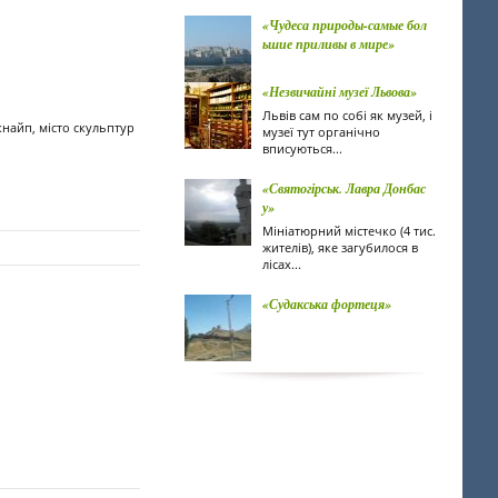
«Чудеса природы-самые бол
ьшие приливы в мире»
«Незвичайні музеї Львова»
Львів сам по собі як музей, і
 кнайп, місто скульптур
музеї тут органічно
вписуються...
«Святогірськ. Лавра Донбас
у»
Мініатюрний містечко (4 тис.
жителів), яке загубилося в
лісах...
«Судакська фортеця»