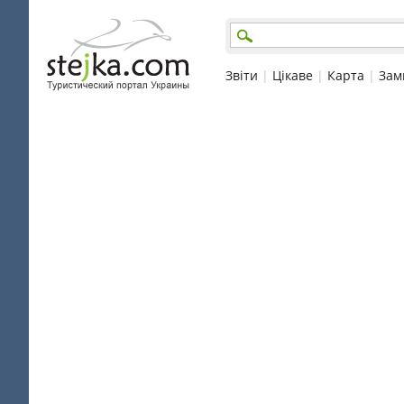
Звіти
|
Цікаве
|
Карта
|
Зам