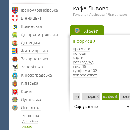
кафе Львова
Івано-Франківська
Головна
/
Львівська
/
Львів
/
кафе
Вінницька
Волинська
Львів
Дніпропетровська
Інформація
Донецька
про місто
Житомирська
погода
карти
Закарпатська
розклад з/д
таксі 19
Запорізька
турфірми 102
Кіровоградська
вопрос-ответ
Київська
Крим
всі
піцерії
: 8
кафе
: 4
рес
Луганська
Львівська
Волосянка
Дрогобич
Львів