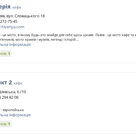
ерія
, кафе
ів, вул. Словацького 18
 272-75-45
//tiveriya.com
 - це місто, в якому будь-хто знайде для себе щось цікаве. Львів - це місто кафе та
'ятників, місто храмів і музеїв, легенд і історій....
льна інформація
уків:
1
кт 2
, кафе
Шевська, 6 /10
 ) 294 82 06
 : європейська
льна інформація
уків:
1