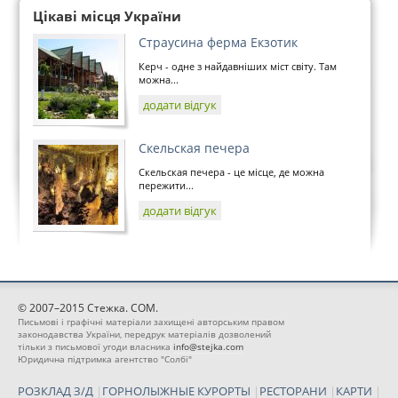
Цікаві місця України
Страусина ферма Екзотик
Керч - одне з найдавніших міст світу. Там
можна...
додати відгук
Скельская печера
Скельская печера - це місце, де можна
пережити...
додати відгук
© 2007–2015 Стежка. COM.
Письмові і графічні матеріали захищені авторським правом
законодавства України, передрук матеріалів дозволений
тільки з письмової угоди власника
info@stejka.com
Юридична підтримка агентство "Солбі"
РОЗКЛАД З/Д
|
ГОРНОЛЫЖНЫЕ КУРОРТЫ
|
РЕСТОРАНИ
|
КАРТИ
|