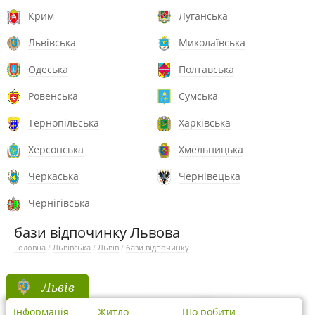
Крим
Луганська
Львівська
Миколаївська
Одеська
Полтавська
Ровенська
Сумська
Тернопільська
Харківська
Херсонська
Хмельницька
Черкаська
Чернівецька
Чернігівська
бази відпочинку Львова
Головна
/
Львівська
/
Львів
/
бази відпочинку
Львів
Інформація
Житло
Що робити