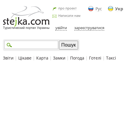
про проект
Рус
Укр
Написати нам
увійти
зареєструватися
Звіти
|
Цікаве
|
Карта
|
Замки
|
Погода
|
Готелі
|
Таксі