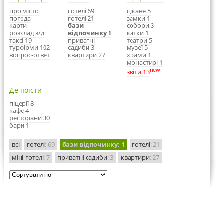
про місто
готелі 69
цікаве 5
погода
готелі 21
замки 1
карти
бази
собори 3
розклад з/д
відпочинку 1
катки 1
таксі 19
приватні
театри 5
турфірми 102
садиби 3
музеї 5
вопрос-ответ
квартири 27
храми 1
монастирі 1
new
звіти 13
Де поїсти
піцерії 8
кафе 4
ресторани 30
бари 1
всі
готелі
: 69
бази відпочинку
: 1
готелі
: 21
міні-готелі
: 7
приватні садиби
: 3
квартири
: 27