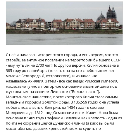
С неё и началась история этого города, и есть версия, что это
старейшее античное поселение на территории бывшего СССР
- ему чуть ли не 2700 лет! По другой версии, Килия основана в
385 году до нашей эры (то есть она на сто с небольшим лет
моложе Белгорода-Днестровского), и изначально
называлась Ахиллия. Затем - всё как везде: Римская империя,
нашествие гуннов, повторное основание византийцами под
жутковатым названием Ликостом ("Волчья пасть"),
Монгольское нашествие, после которого Килия стала самым
западным городом Золотой Орды. В 1352-59 годах она успела
побыть под властью Венгрии, до 1484 года - в составе
Молдавии, а до 1812 - под Османским игом. Килия-Нова была
основана в 1465 году Стефаном Великим как крепость - одна из
почти не сохранившейся Дунайской линии (а каковы были
масштабы молдавских крепостей, можно судить по