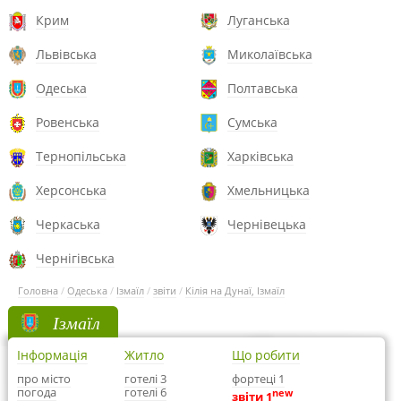
Крим
Луганська
Львівська
Миколаївська
Одеська
Полтавська
Ровенська
Сумська
Тернопільська
Харківська
Херсонська
Хмельницька
Черкаська
Чернівецька
Чернігівська
Головна
/
Одеська
/
Ізмаїл
/
звіти
/
Кілія на Дунаї, Ізмаїл
Ізмаїл
Інформація
Житло
Що робити
про місто
готелі 3
фортеці 1
погода
готелі 6
new
звіти 1