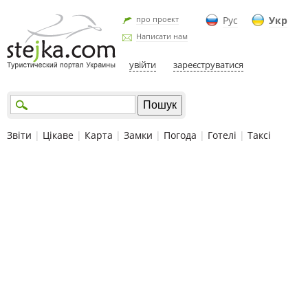
про проект
Рус
Укр
Написати нам
увійти
зареєструватися
Звіти
|
Цікаве
|
Карта
|
Замки
|
Погода
|
Готелі
|
Таксі