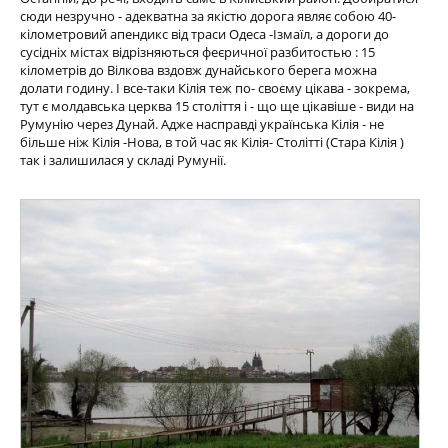
сюди незручно - адекватна за якістю дорога являє собою 40-
кілометровий апендикс від траси Одеса -Ізмаїл, а дороги до
сусідніх містах відрізняються феєричної разбитостью : 15
кілометрів до Вілкова вздовж дунайського берега можна
долати годину. І все-таки Кілія теж по- своєму цікава - зокрема,
тут є молдавська церква 15 століття і - що ще цікавіше - види на
Румунію через Дунай. Адже насправді українська Кілія - ​​не
більше ніж Кілія -Нова, в той час як Кілія- Столітті (Стара Кілія )
так і залишилася у складі Румунії.