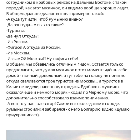
сотрудником в крабовых рейсах на Дальнем Востоке, с такой
породой, как этот мужичок, он видимо вообще хорошо ладит.
В общем, дальше диалог вышел примерно такой:
-А куда тут идти, чтоб Румынию видно?
-Да вон туда... А вы кто такие?
-Туристы.
-Да ну?! Откуда?!
-Из России.
-Фигасе! А откуда из России.
-Из Москвы.
-Из самОй Москвы?! Ну нифига себе!
В общем, мы обзавелись отличным гидом. Остаётся только
предполагать, что думал мужичок в этот момент: идёшь себе
домой - пьяный, довольный, и тут тебе на голову не понятно
откуда сваливаются трое туристов из Москвы... а туристов в
Килие не видели, наверное, отродясь. Вдобавок, мужичок
оказался ещё и немного моряк - ходил по Чёрному морю, что
дополнительно способствовало взаимопониманию.
-А вон то у нас - элеватор! Самое высокое здание в городе,
румыны строили! Я забирался - с него Болгарию видно! (думаю,
приукрашивает).