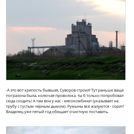
-А это вот крепость бывшая, Суворов строил! Тут раньше ваще
погразона была, колючая проволока, ты б только попробовал
сюда сходить! А там вон у нас - мясокомбинат (указывает на
трубу с густым чёрным дымом). Румыны всё жалуются - сорит!
Владелец уже пятый год обещает очистную поставить.