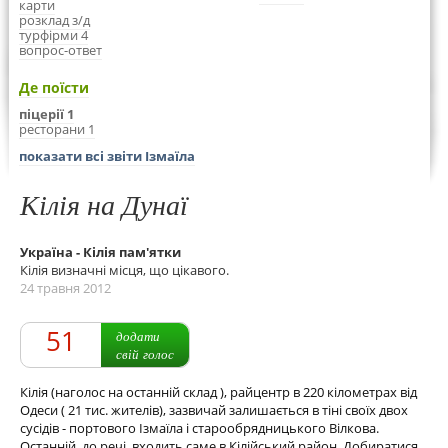
карти
розклад з/д
турфірми 4
вопрос-ответ
Де поїсти
піцерії 1
ресторани 1
показати всі звіти Ізмаїла
Кілія на Дунаї
Україна - Кілія пам'ятки
Кілія визначні місця, що цікавого.
24 травня 2012
51
додати
свій голос
Кілія (наголос на останній склад ), райцентр в 220 кілометрах від
Одеси ( 21 тис. жителів), зазвичай залишається в тіні своїх двох
сусідів - портового Ізмаїла і старообрядницького Вілкова.
Останній, до речі, входить саме в Кілійський район. Добиратися