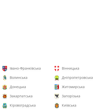
Івано-Франківська
Вінницька
Волинська
Дніпропетровська
Донецька
Житомирська
Закарпатська
Запорізька
Кіровоградська
Київська