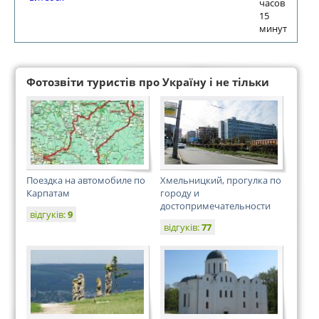
часов
15
минут
Фотозвіти туристів про Україну і не тільки
Поездка на автомобиле по
Хмельницкий, прогулка по
Карпатам
городу и
достопримечательности
відгуків:
9
відгуків:
77