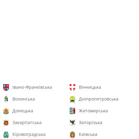
Івано-Франківська
Вінницька
Волинська
Дніпропетровська
Донецька
Житомирська
Закарпатська
Запорізька
Кіровоградська
Київська