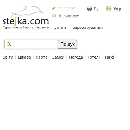
про проект
Рус
Укр
Написати нам
увійти
зареєструватися
Звіти
|
Цікаве
|
Карта
|
Замки
|
Погода
|
Готелі
|
Таксі