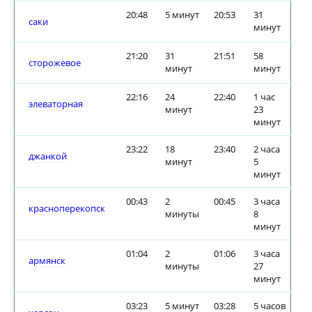
20:48
5 минут
20:53
31
саки
минут
21:20
31
21:51
58
сторожевое
минут
минут
22:16
24
22:40
1 час
элеваторная
минут
23
минут
23:22
18
23:40
2 часа
джанкой
минут
5
минут
00:43
2
00:45
3 часа
красноперекопск
минуты
8
минут
01:04
2
01:06
3 часа
армянск
минуты
27
минут
03:23
5 минут
03:28
5 часов