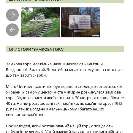
ОПИС ГОРИ "ЗАМКОВА ГОРА"
Замкова гора має кілька назв. Її називають Кам'яній,
Богданової і Золотий. Золотий називають тому що вважається,
що там зариті скарби.
Місто Чигирин фактично був першою столицею гетьманської
України. У самому центрі міста Чигирин розкинулася замкова
гора. Відносна висота якої становить 70 метрів, а площа більше
40 га, На ній розташовані такі пам'ятки, як кам'яний хрест 1912
р, пам'ятник Богдану Хмельницькому і багато інших
визначних пам'яток.
Про колодязі, який розташований на цій горі, оповідають
неймовірну легенду. У той далекий час, коли точилися війни за