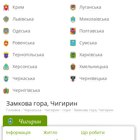
Крим
Луганська
Львівська
Миколаївська
Одеська
Полтавська
Ровенська
Сумська
Тернопільська
Харківська
Херсонська
Хмельницька
Черкаська
Чернівецька
Чернігівська
Замкова гора, Чигирин
Головна
/
Черкаська
/
Чигирин
/
гори
/
Замкова гора, Чигирин
Чигирин
Інформація
Житло
Що робити