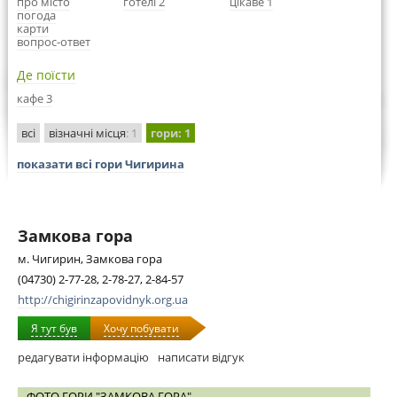
про місто
готелі 2
цікаве 1
погода
карти
вопрос-ответ
Де поїсти
кафе 3
всі
візначні місця
: 1
гори
: 1
показати всі гори Чигирина
Замкова гора
м. Чигирин, Замкова гора
(04730) 2-77-28, 2-78-27, 2-84-57
http://chigirinzapovidnyk.org.ua
Я тут був
Хочу побувати
редагувати інформацію
написати відгук
ФОТО ГОРИ "ЗАМКОВА ГОРА"