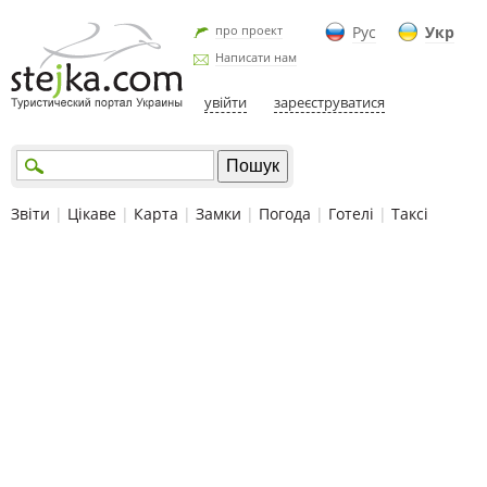
про проект
Рус
Укр
Написати нам
увійти
зареєструватися
Звіти
|
Цікаве
|
Карта
|
Замки
|
Погода
|
Готелі
|
Таксі