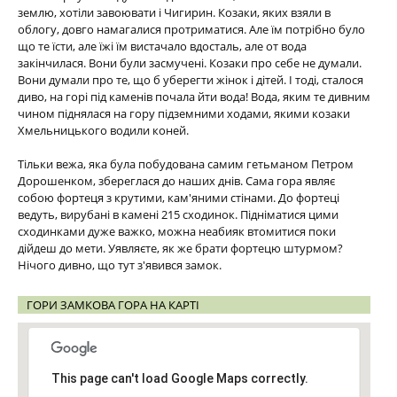
землю, хотіли завоювати і Чигирин. Козаки, яких взяли в
облогу, довго намагалися протриматися. Але їм потрібно було
що те їсти, але їжі їм вистачало вдосталь, але от вода
закінчилася. Вони були засмучені. Козаки про себе не думали.
Вони думали про те, що б уберегти жінок і дітей. І тоді, сталося
диво, на горі під каменів почала йти вода! Вода, яким те дивним
чином піднялася на гору підземними ходами, якими козаки
Хмельницького водили коней.
Тільки вежа, яка була побудована самим гетьманом Петром
Дорошенком, збереглася до наших днів. Сама гора являє
собою фортеця з крутими, кам'яними стінами. До фортеці
ведуть, вирубані в камені 215 сходинок. Підніматися цими
сходинками дуже важко, можна неабияк втомитися поки
дійдеш до мети. Уявляєте, як же брати фортецю штурмом?
Нічого дивно, що тут з'явився замок.
ГОРИ ЗАМКОВА ГОРА НА КАРТІ
This page can't load Google Maps correctly.