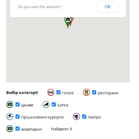
Do you own this website?
OK
Вибір категорії
готелі
ресторани
цікаве
катки
гірськолижні курорти
театри
Найдено: 6
аквапарки