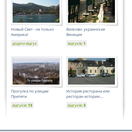
Новый Свет - не только
Вилково: украинская
Америка!
Венеция
додати відгук
відгуків:
1
Прогулка по улицам
История ресторана или
Припяти
ресторан истории....
відгуків:
13
відгуків:
3