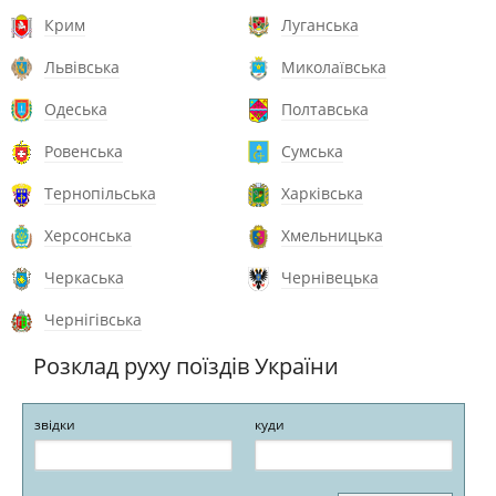
Крим
Луганська
Львівська
Миколаївська
Одеська
Полтавська
Ровенська
Сумська
Тернопільська
Харківська
Херсонська
Хмельницька
Черкаська
Чернівецька
Чернігівська
Розклад руху поїздів України
звідки
куди