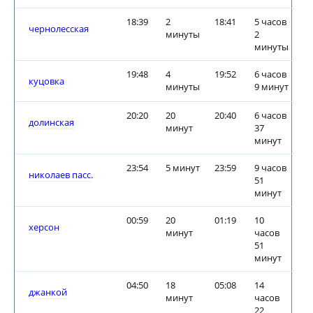
18:39
2
18:41
5 часов
чернолесская
минуты
2
минуты
19:48
4
19:52
6 часов
куцовка
минуты
9 минут
20:20
20
20:40
6 часов
долинская
минут
37
минут
23:54
5 минут
23:59
9 часов
николаев пасс.
51
минут
00:59
20
01:19
10
херсон
минут
часов
51
минут
04:50
18
05:08
14
джанкой
минут
часов
22