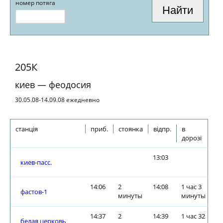
номер потяга
205К
киев — феодосия
30.05.08-14.09.08 ежедневно
станція
приб.
стоянка
відпр.
в
дорозі
13:03
киев-пасс.
14:06
2
14:08
1 час 3
фастов-1
минуты
минуты
14:37
2
14:39
1 час 32
белая церковь