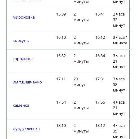
минуты
минут
15:39
2
15:41
2 часа
мироновка
минуты
32
минут
16:10
2
16:12
3 часа 1
корсунь
минуты
минута
16:32
2
16:34
3 часа
городище
минуты
21
минут
17:11
20
17:31
3 часа
им.т.шевченко
минут
58
минут
17:54
2
17:56
4 часа
каменка
минуты
21
минут
18:10
2
18:12
4 часа
фундуклеевка
минуты
35
минут