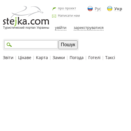
про проект
Рус
Укр
Написати нам
увійти
зареєструватися
Звіти
|
Цікаве
|
Карта
|
Замки
|
Погода
|
Готелі
|
Таксі