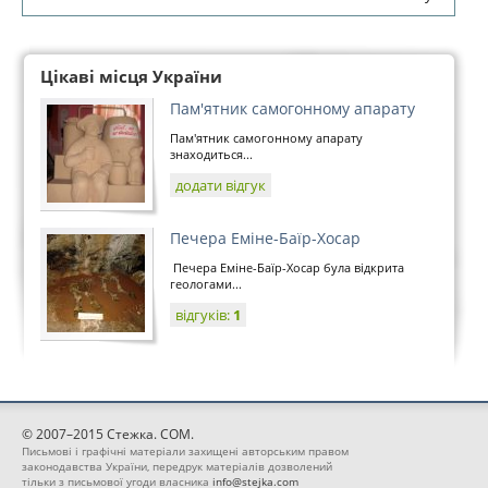
Цікаві місця України
Пам'ятник самогонному апарату
Пам'ятник самогонному апарату
знаходиться...
додати відгук
Печера Еміне-Баїр-Хосар
Печера Еміне-Баїр-Хосар була відкрита
геологами...
відгуків:
1
© 2007–2015 Стежка. COM.
Письмові і графічні матеріали захищені авторським правом
законодавства України, передрук матеріалів дозволений
тільки з письмової угоди власника
info@stejka.com