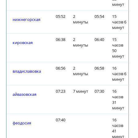
минут
05:52
2
05:54
15
нижнегорская
минуты
часов 6
минут
06:38
2
06:40
15
кировская
минуты
часов
50
минут
06:56
2
06:58
16
владиславовка
минуты
часов 6
минут
07:23
7 минут
07:30
16
айвазовская
часов
31
минут
07:40
16
феодосия
часов
41
минут