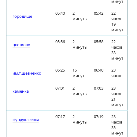
минут
05:40
2
05:42
22
городище
минуты
часов
19
минут
05:56
2
05:58
22
цветково
минуты
часов
33
минут
06:25
15
06:40
23
им.т.шевченко
минут
часов
07:01
2
07:03
23
каменка
минуты
часов
21
минут
07:17
2
07:19
23
фундуклеевка
минуты
часов
35
минут