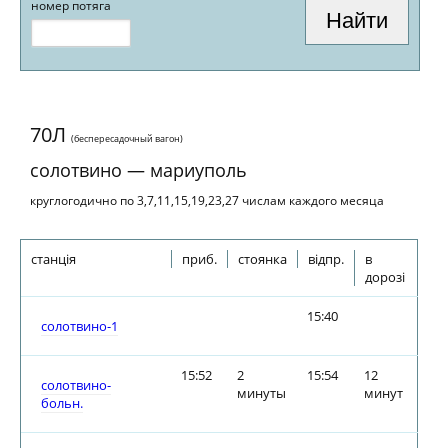
номер потяга
70Л
(беспересадочный вагон)
солотвино — мариуполь
круглогодично по 3,7,11,15,19,23,27 числам каждого месяца
станція
приб.
стоянка
відпр.
в
дорозі
15:40
солотвино-1
15:52
2
15:54
12
солотвино-
минуты
минут
больн.