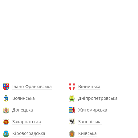
Івано-Франківська
Вінницька
Волинська
Дніпропетровська
Донецька
Житомирська
Закарпатська
Запорізька
Кіровоградська
Київська