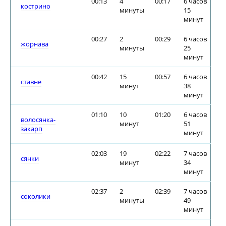
00:13
4
00:17
6 часов
кострино
минуты
15
минут
00:27
2
00:29
6 часов
жорнава
минуты
25
минут
00:42
15
00:57
6 часов
ставне
минут
38
минут
01:10
10
01:20
6 часов
волосянка-
минут
51
закарп
минут
02:03
19
02:22
7 часов
сянки
минут
34
минут
02:37
2
02:39
7 часов
соколики
минуты
49
минут