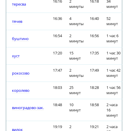
16:16
2
16:18
34
тересва
минуты
минут
16:36
4
16:40
52
тячев
минуты
минут
16:54
2
16:56
1 час 6
буштино
минуты
минут
17:20
15
17:35
1 час 30
хуст
минут
минут
17:47
2
17:49
1 час 42
рокосово
минуты
минут
18:03
25
18:28
1 час 56
королево
минут
минут
18:48
10
18:58
2 часа
виноградово-зак.
минут
16
минут
19:19
2
19:21
2 часа
вилок