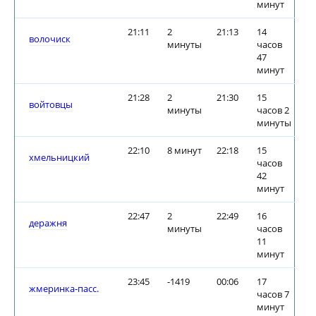
минут
21:11
2
21:13
14
волочиск
минуты
часов
47
минут
21:28
2
21:30
15
войтовцы
минуты
часов 2
минуты
22:10
8 минут
22:18
15
хмельницкий
часов
42
минут
22:47
2
22:49
16
деражня
минуты
часов
11
минут
23:45
-1419
00:06
17
жмеринка-пасс.
часов 7
минут