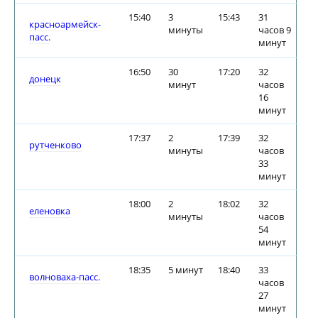
15:40
3
15:43
31
красноармейск-
минуты
часов 9
пасс.
минут
16:50
30
17:20
32
донецк
минут
часов
16
минут
17:37
2
17:39
32
рутченково
минуты
часов
33
минут
18:00
2
18:02
32
еленовка
минуты
часов
54
минут
18:35
5 минут
18:40
33
волноваха-пасс.
часов
27
минут