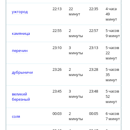
22:13
22
22:35
4 часа
ужгород
минут
49
минут
22:55
2
22:57
5 часов
камяница
минуты
9 минут
23:10
3
23:13
5 часов
перечин
минуты
22
минут
23:26
2
23:28
5 часов
дубрыничи
минуты
35
минут
23:45
3
23:48
5 часов
великий
минуты
52
березный
минут
00:03
2
00:05
6 часов
соля
минуты
7 минут