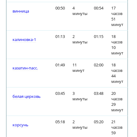
00:50
4
00:54
17
винница
минуты
часов
51
минут
01:13
2
01:15
18
калиновка-1
минуты
часов
10
минут
01:49
11
02:00
18
казатин-пасс.
минут
часов
44
минут
03:45
3
03:48
20
белая церковь
минуты
часов
29
минут
05:18
2
05:20
21
корсунь
минуты
часов
59