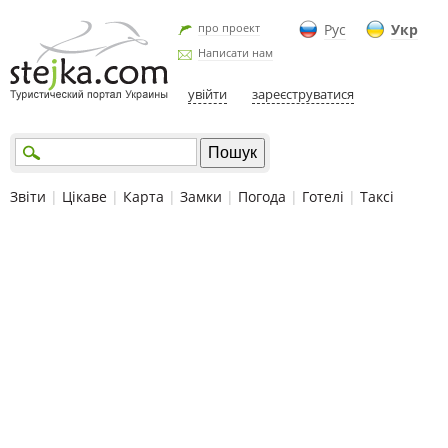
про проект
Рус
Укр
Написати нам
увійти
зареєструватися
Звіти
|
Цікаве
|
Карта
|
Замки
|
Погода
|
Готелі
|
Таксі