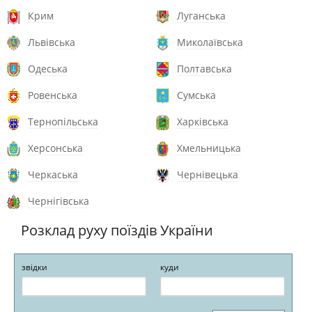
Крим
Луганська
Львівська
Миколаївська
Одеська
Полтавська
Ровенська
Сумська
Тернопільська
Харківська
Херсонська
Хмельницька
Черкаська
Чернівецька
Чернігівська
Розклад руху поїздів України
звідки
куди