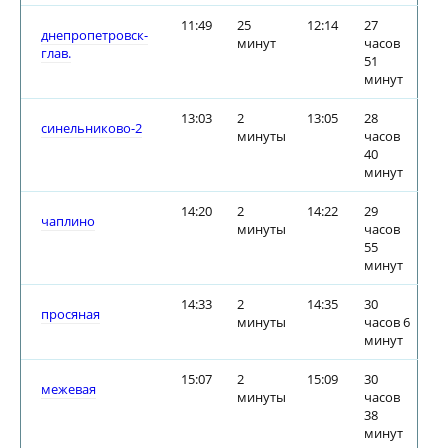
11:49
25
12:14
27
днепропетровск-
минут
часов
глав.
51
минут
13:03
2
13:05
28
синельниково-2
минуты
часов
40
минут
14:20
2
14:22
29
чаплино
минуты
часов
55
минут
14:33
2
14:35
30
просяная
минуты
часов 6
минут
15:07
2
15:09
30
межевая
минуты
часов
38
минут