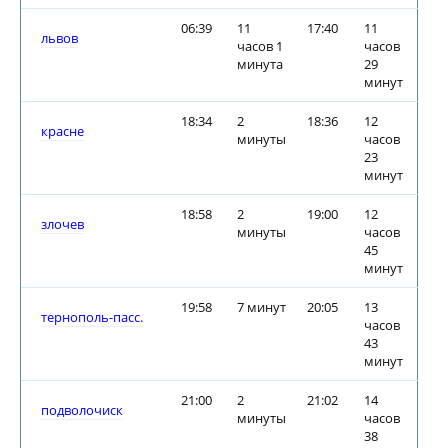
06:39
11
17:40
11
львов
часов 1
часов
минута
29
минут
18:34
2
18:36
12
красне
минуты
часов
23
минут
18:58
2
19:00
12
злочев
минуты
часов
45
минут
19:58
7 минут
20:05
13
тернополь-пасс.
часов
43
минут
21:00
2
21:02
14
подволочиск
минуты
часов
38