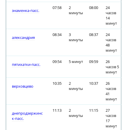
07:58
2
08:00
24
знаменка-пасс.
минуты
часов
14
минут
08:34
3
08:37
24
александрия
минуты
часов
48
минут
09:54
5 минут
09:59
26
пятихатки-пасс.
часов 5
минут
10:35
2
10:37
26
верховцево
минуты
часов
41
минут
11:13
2
11:15
27
днепродзержинс
минуты
часов
к-пасс.
17
минут