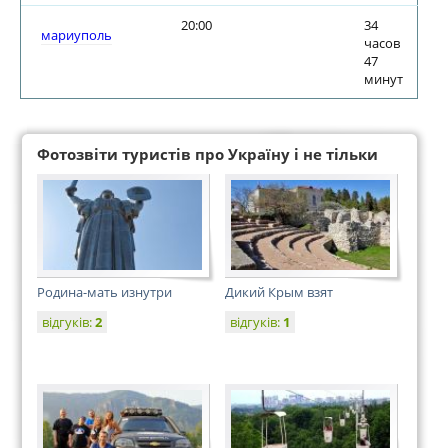
20:00
34
мариуполь
часов
47
минут
Фотозвіти туристів про Україну і не тільки
Родина-мать изнутри
Дикий Крым взят
відгуків:
2
відгуків:
1