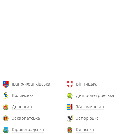
Івано-Франківська
Вінницька
Волинська
Дніпропетровська
Донецька
Житомирська
Закарпатська
Запорізька
Кіровоградська
Київська