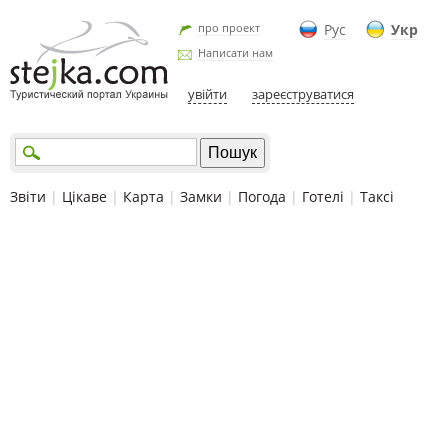
про проект
Рус
Укр
Написати нам
увійти
зареєструватися
Звіти
|
Цікаве
|
Карта
|
Замки
|
Погода
|
Готелі
|
Таксі