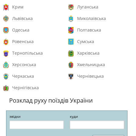
Крим
Луганська
Львівська
Миколаївська
Одеська
Полтавська
Ровенська
Сумська
Тернопільська
Харківська
Херсонська
Хмельницька
Черкаська
Чернівецька
Чернігівська
Розклад руху поїздів України
звідки
куди