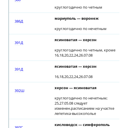
круглогодично по четным
мариуполь — воронеж
386Д
круглогодично по нечетным
ясиноватая — херсон
391Д
круглогодично по четным, кроме
16,18,20,22,24,26.07.08
ясиноватая — херсон
391Д
16,18,20,22,24,26.07.08
херсон — ясиноватая
392Ш
круглогодично по нечетным;
25,27.05.08 следует
изменен.расписанием на участке
лепетиха-высокополье
кисловодск — симферополь
397С