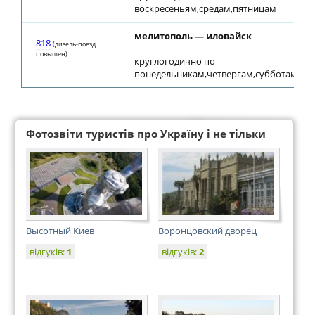
воскресеньям,средам,пятницам
мелитополь — иловайск
818
(дизель-поезд
повышен)
круглогодично по
понедельникам,четвергам,субботам
Фотозвіти туристів про Україну і не тільки
Высотный Киев
Воронцовский дворец
відгуків:
1
відгуків:
2