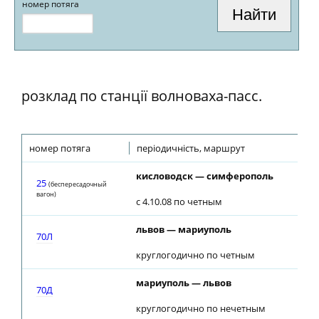
номер потяга
розклад по станції волноваха-пасс.
номер потяга
періодичність, маршрут
кисловодск — симферополь
25
(беспересадочный
вагон)
с 4.10.08 по четным
львов — мариуполь
70Л
круглогодично по четным
мариуполь — львов
70Д
круглогодично по нечетным