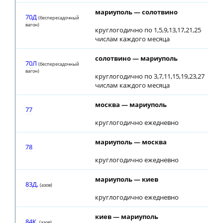
мариуполь — солотвино
70Д
(беспересадочный
вагон)
круглогодично по 1,5,9,13,17,21,25
числам каждого месяца
солотвино — мариуполь
70Л
(беспересадочный
вагон)
круглогодично по 3,7,11,15,19,23,27
числам каждого месяца
москва — мариуполь
77
круглогодично ежедневно
мариуполь — москва
78
круглогодично ежедневно
мариуполь — киев
83Д,
(азов)
круглогодично ежедневно
киев — мариуполь
84К,
(азов)