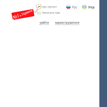
про проект
Рус
Укр
Написати нам
увійти
зареєструватися