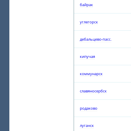
байрак
углегорск
дебальцево-пасс.
кипучая
коммунарск
славяносербск
родаково
луганск