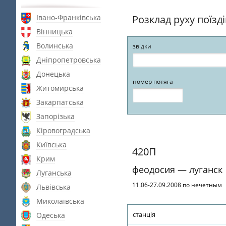
Івано-Франківська
Розклад руху поїзд
Вінницька
Волинська
звідки
Дніпропетровська
Донецька
номер потяга
Житомирська
Закарпатська
Запорізька
Кіровоградська
Київська
420П
Крим
феодосия — луганск
Луганська
11.06-27.09.2008 по нечетным
Львівська
Миколаївська
станція
Одеська