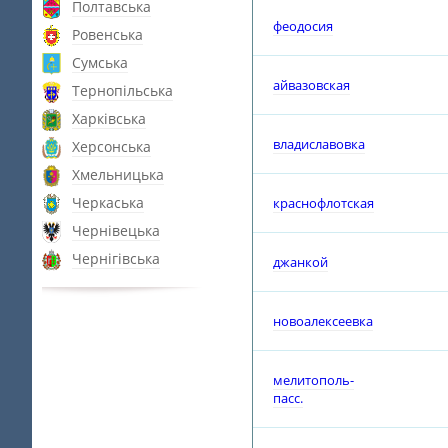
Полтавська
феодосия
Ровенська
Сумська
айвазовская
Тернопільська
Харківська
владиславовка
Херсонська
Хмельницька
Черкаська
краснофлотская
Чернівецька
Чернігівська
джанкой
новоалексеевка
мелитополь-
пасс.