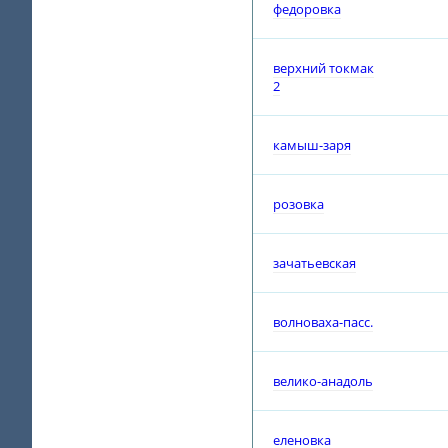
федоровка
верхний токмак
2
камыш-заря
розовка
зачатьевская
волноваха-пасс.
велико-анадоль
еленовка