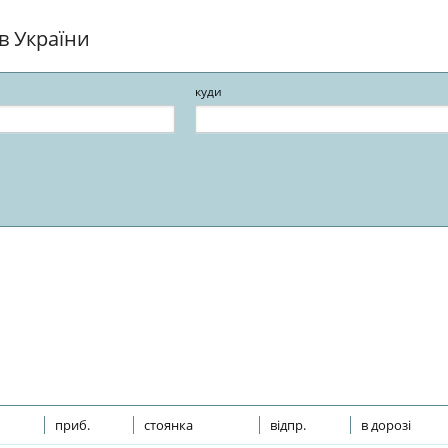
ів України
куди
приб.
стоянка
відпр.
в дорозі