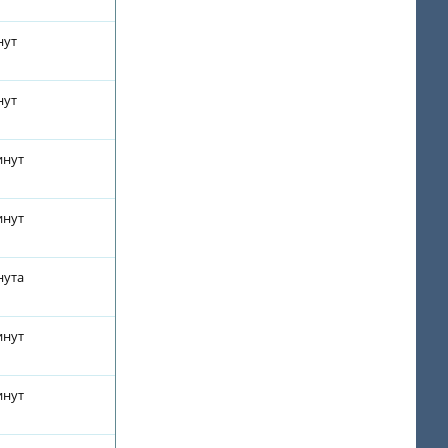
нут
нут
инут
инут
нута
инут
инут