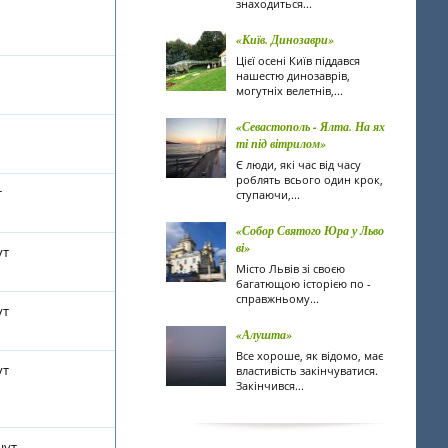
знаходиться...
«Київ. Динозаври»
Цієї осені Київ піддався
нашестю динозаврів,
могутніх велетнів,...
«Севастополь - Ялта. На ях
ті під вітрилом»
Є люди, які час від часу
роблять всього один крок,
т
ступаючи,...
«Собор Святого Юра у Льво
ві»
ут
Місто Львів зі своєю
багатющою історією по -
справжньому...
ут
«Алушта»
Все хороше, як відомо, має
ут
властивість закінчуватися.
Закінчився...
нут