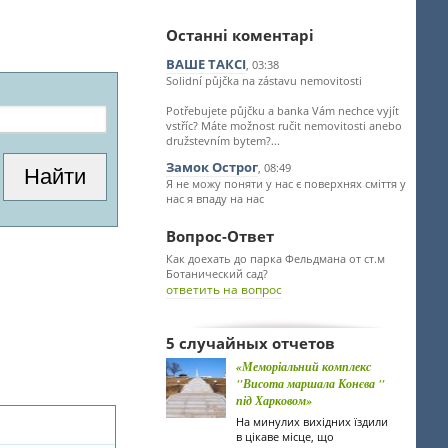
Останні коментарі
ВАШЕ ТАКСІ
, 03:38
Solidní půjčka na zástavu nemovitosti
Potřebujete půjčku a banka Vám nechce vyjít
vstříc? Máte možnost ručit nemovitosti anebo
družstevním bytem?...
Замок Острог
, 08:49
Я не можу поняти у нас є поверхнях сміття у
нас я впаду на нас
Вопрос-Ответ
Как доехать до парка Фельдмана от ст.м
Ботанический сад?
ответить на вопрос
5 случайных отчетов
«Меморіальний комплекс
"Висота маршала Конєва "
під Харковом»
На минулих вихідних їздили
в цікаве місце, що