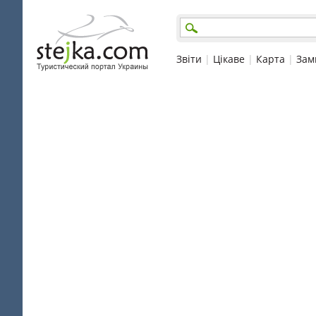
Звіти
|
Цікаве
|
Карта
|
Зам