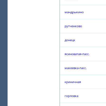
мандрыкино
рутченково
донецк
ясиноватая-пасс.
макеевка-пасс.
криничная
горловка