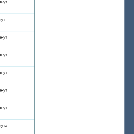
инут
нут
инут
инут
инут
инут
инут
нута