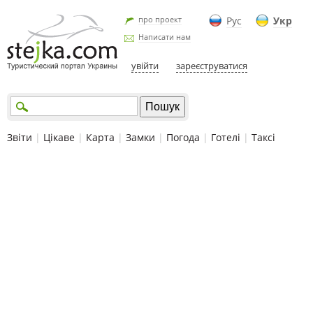
про проект
Рус
Укр
Написати нам
увійти
зареєструватися
Звіти
|
Цікаве
|
Карта
|
Замки
|
Погода
|
Готелі
|
Таксі