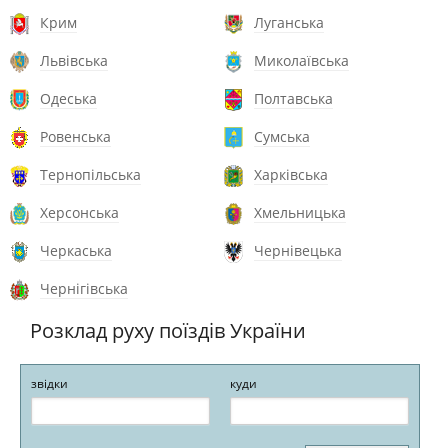
Крим
Луганська
Львівська
Миколаївська
Одеська
Полтавська
Ровенська
Сумська
Тернопільська
Харківська
Херсонська
Хмельницька
Черкаська
Чернівецька
Чернігівська
Розклад руху поїздів України
звідки
куди