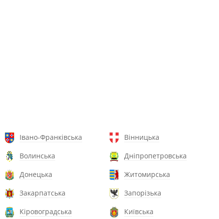
Івано-Франківська
Вінницька
Волинська
Дніпропетровська
Донецька
Житомирська
Закарпатська
Запорізька
Кіровоградська
Київська