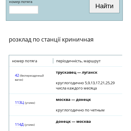
номер потяга
розклад по станції криничная
номер потяга
періодичність, маршрут
трускавец — луганск
42
(беспересадочный
вагон)
круглогодично 5,9,13,17,21,25,29
числа каждого месяца
москва — донецк
113Ц
(уголек)
круглогодично по четным
донецк — москва
114Д
(уголек)