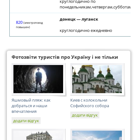
круглогодично по
понедельникам,четвергам,субботам
донецк — луганск
820
(электропоезд
повышен)
круглогодично ежедневно
Фотозвіти туристів про Україну і не тільки
Яшмовый пляж: как
Киев с колокольни
добраться и наши
Софийского собора
впечатления
додати відгук
додати відгук