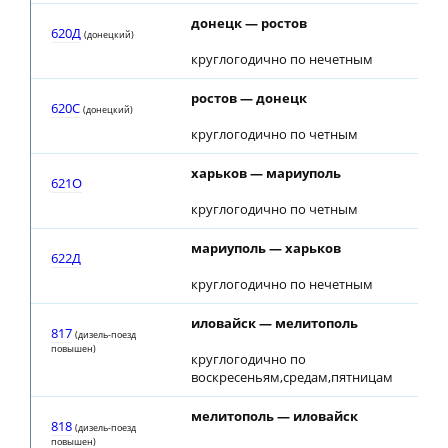
донецк — ростов
620Д
(донецкий)
круглогодично по нечетным
ростов — донецк
620С
(донецкий)
круглогодично по четным
харьков — мариуполь
621О
круглогодично по четным
мариуполь — харьков
622Д
круглогодично по нечетным
иловайск — мелитополь
817
(дизель-поезд
повышен)
круглогодично по
воскресеньям,средам,пятницам
мелитополь — иловайск
818
(дизель-поезд
повышен)