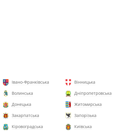
Івано-Франківська
Вінницька
Волинська
Дніпропетровська
Донецька
Житомирська
Закарпатська
Запорізька
Кіровоградська
Київська