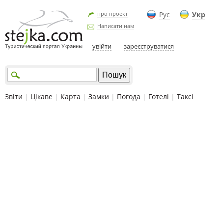
про проект
Рус
Укр
Написати нам
увійти
зареєструватися
Звіти
|
Цікаве
|
Карта
|
Замки
|
Погода
|
Готелі
|
Таксі