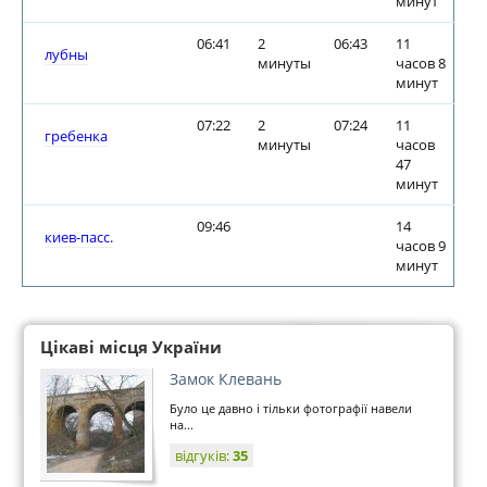
минут
06:41
2
06:43
11
лубны
минуты
часов 8
минут
07:22
2
07:24
11
гребенка
минуты
часов
47
минут
09:46
14
киев-пасс.
часов 9
минут
Цікаві місця України
Замок Клевань
Було це давно і тільки фотографії навели
на...
відгуків:
35