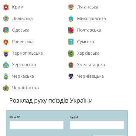
Крим
Луганська
Львівська
Миколаївська
Одеська
Полтавська
Ровенська
Сумська
Тернопільська
Харківська
Херсонська
Хмельницька
Черкаська
Чернівецька
Чернігівська
Розклад руху поїздів України
звідки
куди