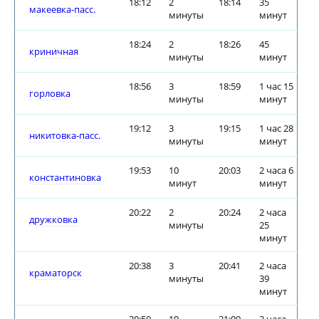
18:12
2
18:14
35
макеевка-пасс.
минуты
минут
18:24
2
18:26
45
криничная
минуты
минут
18:56
3
18:59
1 час 15
горловка
минуты
минут
19:12
3
19:15
1 час 28
никитовка-пасс.
минуты
минут
19:53
10
20:03
2 часа 6
константиновка
минут
минут
20:22
2
20:24
2 часа
дружковка
минуты
25
минут
20:38
3
20:41
2 часа
краматорск
минуты
39
минут