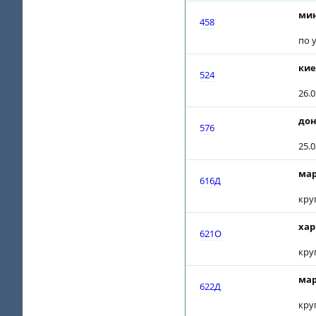
мин
458
по 
кие
524
26.0
дон
576
25.0
мар
616Д
кру
хар
621О
кру
мар
622Д
кру