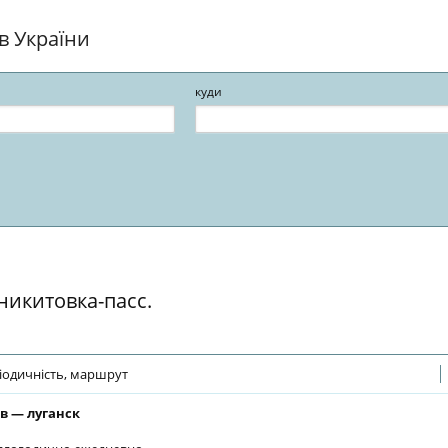
ів України
куди
 никитовка-пасс.
іодичність, маршрут
в — луганск