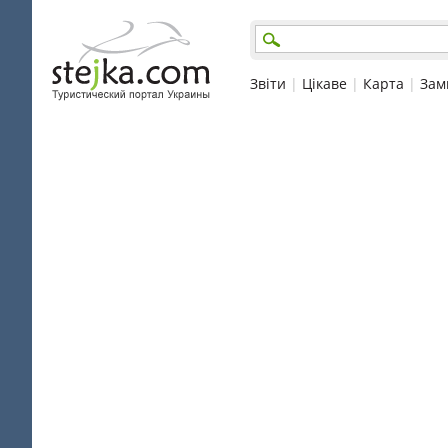
Звіти
|
Цікаве
|
Карта
|
Зам