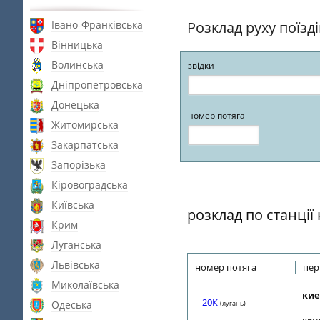
Івано-Франківська
Розклад руху поїзд
Вінницька
Волинська
звідки
Дніпропетровська
Донецька
номер потяга
Житомирська
Закарпатська
Запорізька
Кіровоградська
Київська
розклад по станції
Крим
Луганська
Львівська
номер потяга
пер
Миколаївська
кие
20К
Одеська
(лугань)