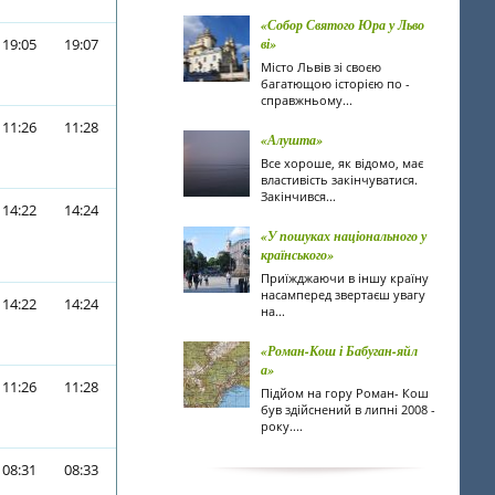
«Собор Святого Юра у Льво
19:05
19:07
ві»
Місто Львів зі своєю
багатющою історією по -
справжньому...
11:26
11:28
«Алушта»
Все хороше, як відомо, має
властивість закінчуватися.
Закінчився...
14:22
14:24
«У пошуках національного у
країнського»
Приїжджаючи в іншу країну
насамперед звертаєш увагу
14:22
14:24
на...
«Роман-Кош і Бабуган-яйл
а»
11:26
11:28
Підйом на гору Роман- Кош
був здійснений в липні 2008 -
року....
08:31
08:33