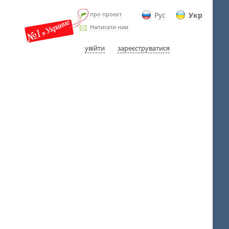
про проект
Рус
Укр
Написати нам
увійти
зареєструватися