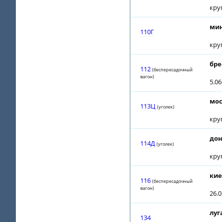
кру
мин
110Г
кру
бре
112
(беспересадочный
вагон)
5.06
мос
113Ц
(уголек)
кру
дон
114Д
(уголек)
кру
кие
116
(беспересадочный
вагон)
26.0
луг
134