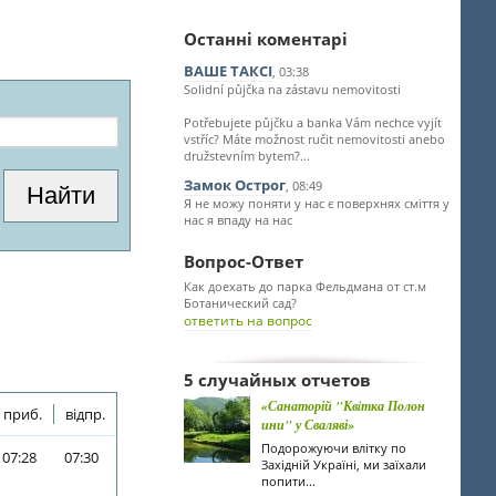
Останні коментарі
ВАШЕ ТАКСІ
, 03:38
Solidní půjčka na zástavu nemovitosti
Potřebujete půjčku a banka Vám nechce vyjít
vstříc? Máte možnost ručit nemovitosti anebo
družstevním bytem?...
Замок Острог
, 08:49
Я не можу поняти у нас є поверхнях сміття у
нас я впаду на нас
Вопрос-Ответ
Как доехать до парка Фельдмана от ст.м
Ботанический сад?
ответить на вопрос
5 случайных отчетов
«Санаторій "Квiтка Полон
приб.
відпр.
ини" у Сваляві»
Подорожуючи влітку по
07:28
07:30
Західній Україні, ми заїхали
попити...