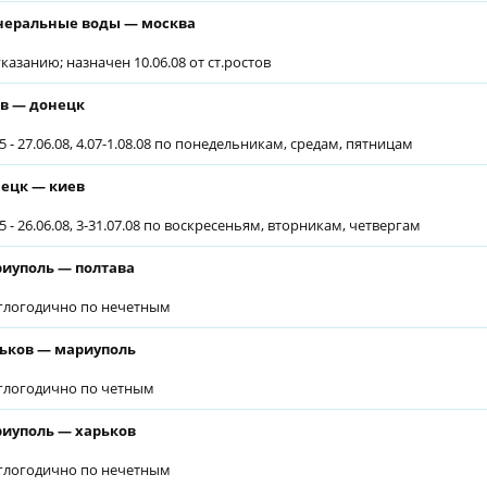
еральные воды — москва
указанию; назначен 10.06.08 от ст.ростов
в — донецк
5 - 27.06.08, 4.07-1.08.08 по понедельникам, средам, пятницам
ецк — киев
5 - 26.06.08, 3-31.07.08 по воскресеньям, вторникам, четвергам
иуполь — полтава
глогодично по нечетным
ьков — мариуполь
глогодично по четным
иуполь — харьков
глогодично по нечетным