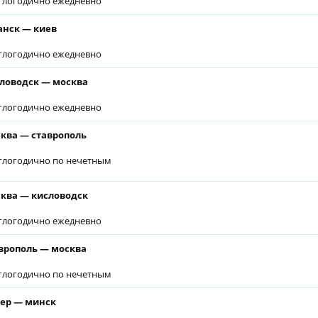
глогодично ежедневно
анск — киев
глогодично ежедневно
ловодск — москва
глогодично ежедневно
ква — ставрополь
глогодично по нечетным
ква — кисловодск
глогодично ежедневно
врополь — москва
глогодично по нечетным
ер — минск