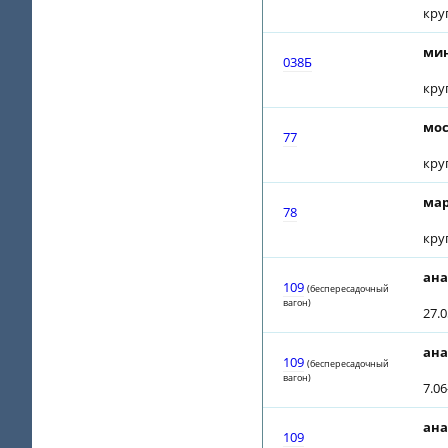
кру
мин
038Б
кру
мос
77
кру
мар
78
кру
ана
109
(беспересадочный
вагон)
27.0
ана
109
(беспересадочный
вагон)
7.06
ана
109