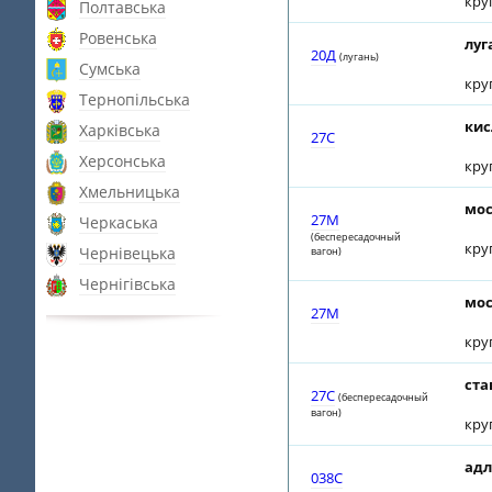
кру
Полтавська
Ровенська
луг
20Д
(лугань)
Сумська
кру
Тернопільська
кис
Харківська
27С
Херсонська
кру
Хмельницька
мос
27М
Черкаська
(беспересадочный
кру
Чернівецька
вагон)
Чернігівська
мос
27М
кру
ста
27С
(беспересадочный
вагон)
кру
адл
038С