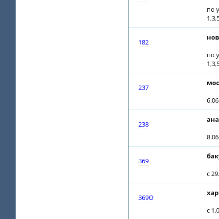
по у
1,3,
нов
182
по у
1,3,
мос
237
6.0
ана
238
8.0
бак
369
с 2
хар
369О
с 1