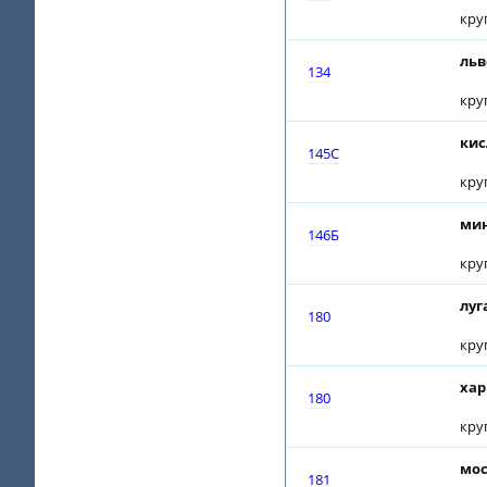
кру
льв
134
кру
кис
145С
кру
мин
146Б
кру
луг
180
кру
хар
180
кру
мос
181