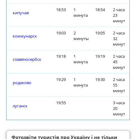
18:53
1
18:54
2 часа
кипучая
минута
23
минут
19:03
2
19:05
2 часа
коммунарск
минуты
32
минут
19:18
1
19:19
2 часа
славяносербск
минута
45
минут
19:29
1
19:30
2 часа
родаково
минута
55
минут
19:55
3 часа
луганск
20
минут
Фотозвіти туристів про Україну і не тільки