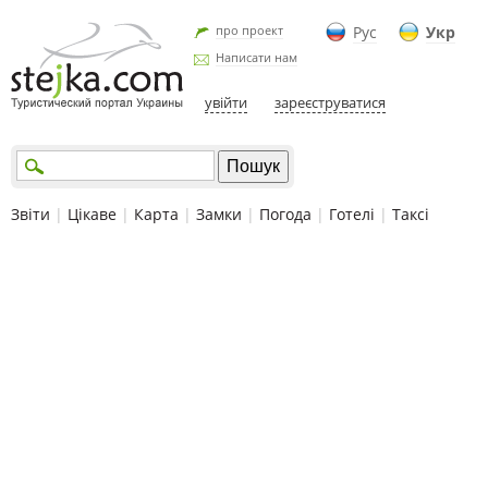
про проект
Рус
Укр
Написати нам
увійти
зареєструватися
Звіти
|
Цікаве
|
Карта
|
Замки
|
Погода
|
Готелі
|
Таксі