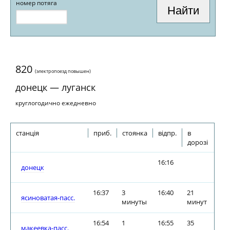
номер потяга
820
(электропоезд повышен)
донецк — луганск
круглогодично ежедневно
станція
приб.
стоянка
відпр.
в
дорозі
16:16
донецк
16:37
3
16:40
21
ясиноватая-пасс.
минуты
минут
16:54
1
16:55
35
макеевка-пасс.