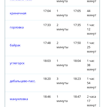
минута
минут
17:04
1
17:05
44
криничная
минута
минут
17:33
2
17:35
1 час
горловка
минуты
12
минут
17:48
2
17:50
1 час
байрак
минуты
25
минут
18:03
1
18:04
1 час
углегорск
минута
38
минут
18:20
3
18:23
1 час
дебальцево-пасс.
минуты
54
минут
18:46
1
18:47
2 часа
мануиловка
минута
17
минут