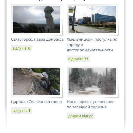
Святогорск. Лавра Донбасса
Хмельницкий, прогулка по
городу и
відгуків:
6
достопримечательности
відгуків:
77
Царская (Солнечная) тропа
Новогоднее путешествие
по западной Украине
відгуків:
1
додати відгук