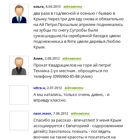
ольга
,
8.04.2013
відповісти
два раза в год/весной и осенью / бываю в
Крыму.Через три для еду снова и обязательно
на Ай Петри.Прошлым апрелем поднимались
на зубцы по снегу.Сугробы были
сумасшедшие.На серебряной беседке цвели
подснежники,а в Ялте цвели деревья.Люблю
Крым.
Алик
,
2.08.2012
відповісти
Прокат Квадрациклов на горе ай петри!
Техника 2-ух местная . оброщяться по
телефону (099)960-85-88 (Алик)
ultra.u
,
2.07.2012
відповісти
А мы катались, только очень давно, - и
вправду классно.
navr.mavr
,
7.06.2012
відповісти
Спасибо за рассказ - впечатлил! У меня Крым
ассоциируется с Евпаторией - оздоровлением
детей!;) Захотелось поехать - поглядеть
воочию на такие красоты и покататься на