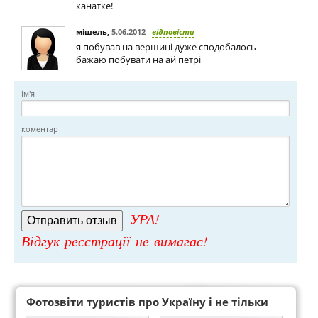
канатке!
мішель
,
5.06.2012
відповісти
я побував на вершині дуже сподобалось
бажаю побувати на ай петрі
ім'я
коментар
УРА!
Відгук реєстрації не вимагає!
Фотозвіти туристів про Україну і не тільки