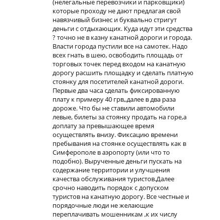
(нелегальные перевозчики и парковщики)
которые проходу не дают предлагая свой
навязчивый бизнес и буквально стригут
деньги с отдыхающих. Куда идут эти средства
? точно не в казну канатной дороги и города.
Власти города пустили все на самотек. Надо
всех гнать в шею, освободить площадь от
торговых точек перед входом на канатную
дорогу расшить площадку и сделать платную
стоянку для посетителей канатной дороги.
Первые два часа сделать фиксированную
плату к примеру 40 грв,,далее в два раза
дороже. Что бы не ставили автомобили
левые, билеты за стоянку продать на горе,а
доплату за превышающее время
осуществлять внизу. Фиксацию времени
пребывания на стоянке осуществлять как в
Симферополе в аэропорту (или что то
подобно). Вырученные деньги пускать на
содержание территории и улучшения
качества обслуживания туристов.Далее
срочно наводить порядок с допуском
туристов на канатную дорогу. Все честные и
порядочные люди не желающие
переплачивать мошенникам ,к их числу