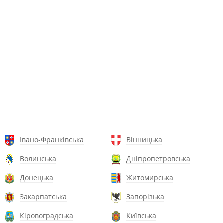
Івано-Франківська
Вінницька
Волинська
Дніпропетровська
Донецька
Житомирська
Закарпатська
Запорізька
Кіровоградська
Київська