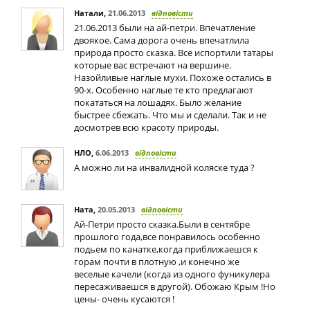
Натали
,
21.06.2013
відповісти
21.06.2013 были на ай-петри. Впечатление
двоякое. Сама дорога очень впечатлила
природа просто сказка. Все испортили татары
которые вас встречают на вершине.
Назойливые наглые мухи. Похоже остались в
90-х. Особенно наглые те кто предлагают
покататься на лошадях. Было желание
быстрее сбежать. Что мы и сделали. Так и не
досмотрев всю красоту природы.
НЛО
,
6.06.2013
відповісти
А можно ли на инвалидной коляске туда ?
Ната
,
20.05.2013
відповісти
Ай-Петри просто сказка.Были в сентябре
прошлого года,все понравилось особенно
подьем по канатке,когда приближаешся к
горам почти в плотную ,и конечно же
веселые качели (когда из одного фуникулера
пересаживаешся в другой). Обожаю Крым !Но
цены- очень кусаются !