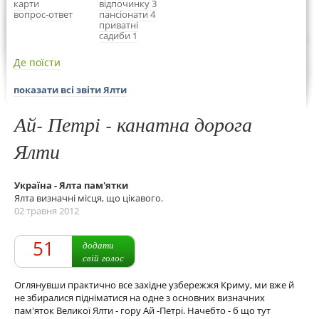
карти
відпочинку 3
вопрос-ответ
пансіонати 4
приватні
садиби 1
Де поїсти
показати всі звіти Ялти
Ай- Петрі - канатна дорога
Ялти
Україна - Ялта пам'ятки
Ялта визначні місця, що цікавого.
02 травня 2012
51
додати
свій голос
Оглянувши практично все західне узбережжя Криму, ми вже й
не збиралися підніматися на одне з основних визначних
пам'яток Великої Ялти - гору Ай -Петрі. Начебто - б що тут