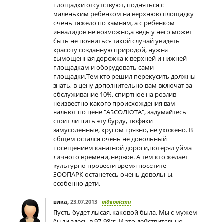
площадки отсутствуют, подняться с
маленьким ребенком на верхнюю площадку
очень тяжело по камням, а с ребенком
инвалидов не возможно,а ведь у него может
быть не появиться такой случай увидеть
красоту созданную природой, нужна
вымощенная дорожка к верхней и нижней
площадкам и оборудовать сами
площадки.Тем кто решил перекусить должны
знать, в цену дополнительно вам включат за
обслуживание 10%, спиртное на розлив
неизвестно какого происхождения вам
нальют по цене "АБСОЛЮТА", задумайтесь
стоит ли пить эту бурду, тюфяки
замусоленные, кругом грязно, не ухожено. В
общем остался очень не довольный
посещением канатной дороги,потерял уйма
личного времени, нервов. А тем кто желает
культурно провести время посетите
ЗООПАРК останетесь очень довольны,
особенно дети.
вика
,
23.07.2013
відповісти
Пусть будет лысая, каковой была. Мы с мужем
были здесь в 97-98гг. И это действительно