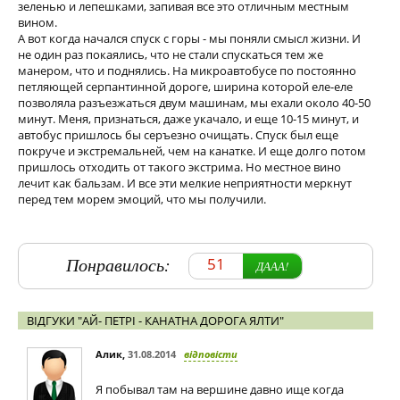
зеленью и лепешками, запивая все это отличным местным
вином.
А вот когда начался спуск с горы - мы поняли смысл жизни. И
не один раз покаялись, что не стали спускаться тем же
манером, что и поднялись. На микроавтобусе по постоянно
петляющей серпантинной дороге, ширина которой еле-еле
позволяла разъезжаться двум машинам, мы ехали около 40-50
минут. Меня, признаться, даже укачало, и еще 10-15 минут, и
автобус пришлось бы серъезно очищать. Спуск был еще
покруче и экстремальней, чем на канатке. И еще долго потом
пришлось отходить от такого экстрима. Но местное вино
лечит как бальзам. И все эти мелкие неприятности меркнут
перед тем морем эмоций, что мы получили.
Понравилось:
51
ДААА!
ВІДГУКИ "АЙ- ПЕТРІ - КАНАТНА ДОРОГА ЯЛТИ"
Алик
,
31.08.2014
відповісти
Я побывал там на вершине давно ище когда