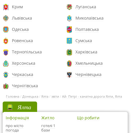
Крим
Луганська
Львівська
Миколаївська
Одеська
Полтавська
Ровенська
Сумська
Тернопільська
Харківська
Херсонська
Хмельницька
Черкаська
Чернівецька
Чернігівська
Головна
/
Донецька
/
Ялта
/
звіти
/
Ай- Петрі - канатна дорога Ялти, Ялта
Ялта
Інформація
Житло
Що робити
про місто
готелі 1
погода
бази