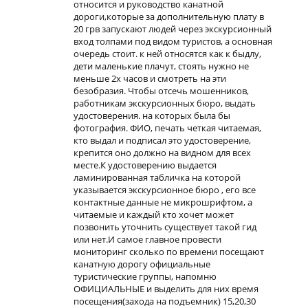
относится и руководство канатной
дороги,которые за дополнительную плату в
20 грв запускают людей через экскурсионный
вход толпами под видом туристов, а основная
очередь стоит. к ней относятся как к быдлу,
дети маленькие плачут, стоять нужно не
меньше 2х часов и смотреть на эти
безобразия. Чтобы отсечь мошенников,
работникам экскурсионных бюро, выдать
удостоверения. на которых была бы
фотография. ФИО, печать четкая читаемая,
кто выдал и подписал это удостоверение,
крепится оно должно на видном для всех
месте.К удостоверению выдается
ламинированная табличка на которой
указывается экскурсионное бюро , его все
контактные данные не микрошрифтом, а
читаемые и каждый кто хочет может
позвонить уточнить существует такой гид
или нет.И самое главное провести
мониторинг сколько по времени посещают
канатную дорогу официальные
туристические группы, напомню
ОФИЦИАЛЬНЫЕ и выделить для них время
посещения(захода на подъемник) 15,20,30