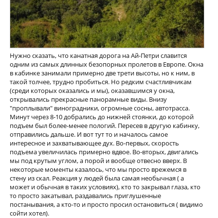
Нужно сказать, что канатная дорога на Ай-Петри славится
одним из самых длинных безопорных пролетов в Европе. Окна
в кабинке занимали примерно две трети высоты, но к ним, в
такой толчее, трудно пробиться. Но редким счастливчикам
(среди которых оказались и мы), оказавшимся у окна,
открывались прекрасные панорамные виды. Внизу
"проплывали" виноградники, огромные сосны, автотрасса.
Минут через 8-10 добрались до нижней стоянки, до которой
подъем был более-менее пологий. Пересев в другую кабинку,
отправились дальше. И вот тут то и началось самое
интересное и захватывающее дух. Во-первых, скорость
подъема увеличилась примерно вдвое. Во-вторых, двигались
мы под крутым углом, а порой и вообще отвесно вверх. В
некоторые моменты казалось, что мы просто врежемся в
стену из скал. Реакция у людей была самая необычная ( а
может и обычная в таких условиях), кто то закрывал глаза, кто
то просто закатывал, раздавались приглушенные
постанывания, а кто-то и просто просил остановиться ( видимо
сойти хотел).