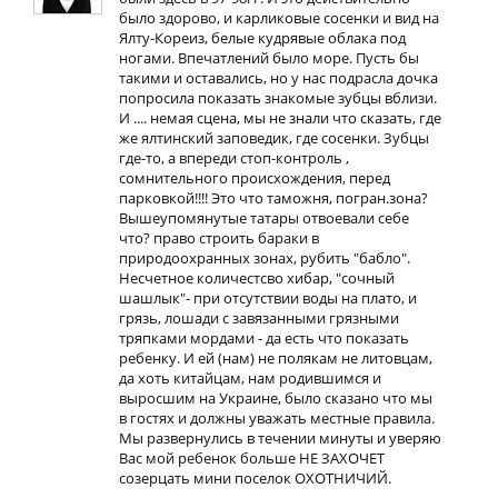
было здорово, и карликовые сосенки и вид на
Ялту-Кореиз, белые кудрявые облака под
ногами. Впечатлений было море. Пусть бы
такими и оставались, но у нас подрасла дочка
попросила показать знакомые зубцы вблизи.
И .... немая сцена, мы не знали что сказать, где
же ялтинский заповедик, где сосенки. Зубцы
где-то, а впереди стоп-контроль ,
сомнительного происхождения, перед
парковкой!!!! Это что таможня, погран.зона?
Вышеупомянутые татары отвоевали себе
что? право строить бараки в
природоохранных зонах, рубить "бабло".
Несчетное количестсво хибар, "сочный
шашлык"- при отсутствии воды на плато, и
грязь, лошади с завязанными грязными
тряпками мордами - да есть что показать
ребенку. И ей (нам) не полякам не литовцам,
да хоть китайцам, нам родившимся и
выросшим на Украине, было сказано что мы
в гостях и должны уважать местные правила.
Мы развернулись в течении минуты и уверяю
Вас мой ребенок больше НЕ ЗАХОЧЕТ
созерцать мини поселок ОХОТНИЧИЙ.