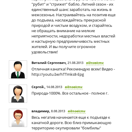
"рубит" и "стрижет" бабло. Летний сезон - их
единственный шанс заработать на жизнь в
межсезонье. Настраивайтесь на позитив еще
до подъема, наслаждайтесь прекрасной
природой и чистым воздухом, и старайтесь
не обращать внимание на мелкие
неприятности, недоработки местных властей
и настырную предприимчивость местных
жителей. И вы получите огромное
удовольствие!
Виталий Сергеевич
,
21.08.2013
відповісти
Отличная канатка! Рекомендую всем! Видео -
http://youtu.be/hTTmks8-Epg
Сергей.
,
14.08.2013
відповісти
Природа-1000%. Все остальное - полное г.
владимир
,
8.08.2013
відповісти
Весь негатив начинается еще к подъезде к
канатной дороге. Всю близ примыкающую
территорию окупировали "бомбилы"