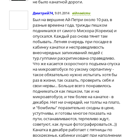
не было канатной дороги.
Дмитрий74
,
9.01.2014
відповісти
Был на вершине Ай-Петри около 10 раз, в
разные времена года, трижды пешком
поднимался от самого Мисхора (Кореиза) и
опускался. Каждый раз снова тянет там
побывать. Летняя очередь при посадке в
кабинку канатки и несправедливость
внеочередных запихиваний людей с
тур.гуппами раскритикована справедливо.
Что же касается скоростного подъема-спуска
на микроавтобусе по узкому серпантину -
такое обязательно нужно испытать хотя бы
раз в жизни, так сказать, проверить себя и
свои нервы... Больше всего понравилось
подниматься как пешком, так и на
микроавтобусе, и тем более на канатке - в
декабре. Нет ни очередей, ни толпы на плато,
и "бомбилы" поразительно сходны в цене,
уступчивы, и готовы многое показать на
пути, останавливаются, терпеливо ждут,
советуют, как лучше фотографироваться...))
Канатка в декабре работает с пятницы по
воскресенье, кабинки уходят при наполнении