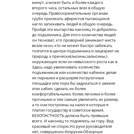
минут, а может быть и более каждого
второго часа, остальных всех в общую
очередь.Правоохранительным органам
грубо присекать аферистов пытающихся
нагло запихивать людей в общую очередь.
Пройдя эти мытарства наконец то добрались
до подъемника. Для этого количества людей
он тесноват, кто проворней занимают места
возле окон, кто не может быстро забежать
толпится в центре подъемника и лицезреет не
природу а прически(лысины,залысины,)
окружающих если он невысокого роста как я.
Здесь надо увеличивать количество
подъемников или количество кабинок делая
их парными и расширяя погрузочные
площадки или пора бы задуматься о замене
этих кабин, сделать их более
комфортабельными, более легкими и более
прочными и тем самым увеличить их размер,
а то они построены на налоги которые я
платил государству в советское время.
БЕЗОПАСТНОСТЬ должна быть превыше
всего. И наконец то поднялись на гору. Вид
красивый не спорю.Но руки руководителя
нет, совершенно-безрукие.Обзорные