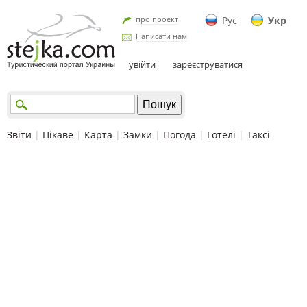
про проект
Рус
Укр
Написати нам
увійти
зареєструватися
Звіти
|
Цікаве
|
Карта
|
Замки
|
Погода
|
Готелі
|
Таксі