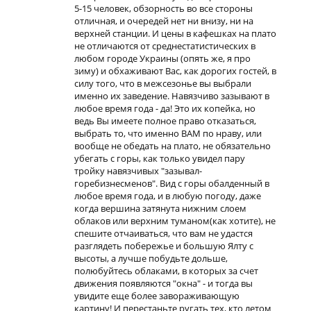
5-15 человек, обзорность во все стороны
отличная, и очередей нет ни внизу, ни на
верхней станции. И цены в кафешках на плато
не отличаются от среднестатистических в
любом городе Украины (опять же, я про
зиму) и обхаживают Вас, как дорогих гостей, в
силу того, что в межсезонье вы выбрали
именно их заведение. Навязчиво зазывают в
любое время года - да! Это их копейка, но
ведь Вы имеете полное право отказаться,
выбрать то, что именно ВАМ по нраву, или
вообще не обедать на плато, не обязательно
убегать с горы, как только увидел пару
тройку навязчивых "зазывал-
горебизнесменов". Вид с горы обалденный в
любое время года, и в любую погоду, даже
когда вершина затянута нижним слоем
облаков или верхним туманом(как хотите), не
спешите отчаиваться, что вам не удастся
разглядеть побережье и большую Ялту с
высоты, а лучше побудьте дольше,
полюбуйтесь облаками, в которых за счет
движения появляются "окна" - и тогда вы
увидите еще более завораживающую
картину! И перестаньте ругать тех, кто летом