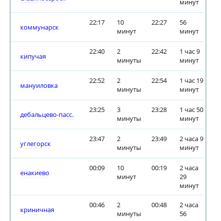
минут
22:17
10
22:27
56
коммунарск
минут
минут
22:40
2
22:42
1 час 9
кипучая
минуты
минут
22:52
2
22:54
1 час 19
мануиловка
минуты
минут
23:25
3
23:28
1 час 50
дебальцево-пасс.
минуты
минут
23:47
2
23:49
2 часа 9
углегорск
минуты
минут
00:09
10
00:19
2 часа
енакиево
минут
29
минут
00:46
2
00:48
2 часа
криничная
минуты
56