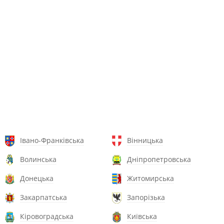
Івано-Франківська
Вінницька
Волинська
Дніпропетровська
Донецька
Житомирська
Закарпатська
Запорізька
Кіровоградська
Київська