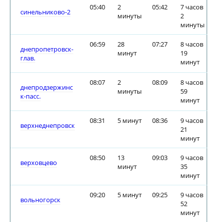
05:40
2
05:42
7 часов
синельниково-2
минуты
2
минуты
06:59
28
07:27
8 часов
днепропетровск-
минут
19
глав.
минут
08:07
2
08:09
8 часов
днепродзержинс
минуты
59
к-пасс.
минут
08:31
5 минут
08:36
9 часов
верхнеднепровск
21
минут
08:50
13
09:03
9 часов
верховцево
минут
35
минут
09:20
5 минут
09:25
9 часов
вольногорск
52
минут