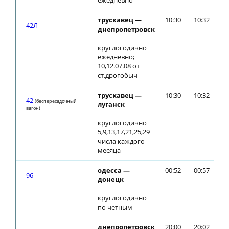
ежедневно
трускавец —
10:30
10:32
42Л
днепропетровск
круглогодично
ежедневно;
10,12.07.08 от
ст.дрогобыч
трускавец —
10:30
10:32
42
(беспересадочный
луганск
вагон)
круглогодично
5,9,13,17,21,25,29
числа каждого
месяца
одесса —
00:52
00:57
96
донецк
круглогодично
по четным
днепропетровск
20:00
20:02