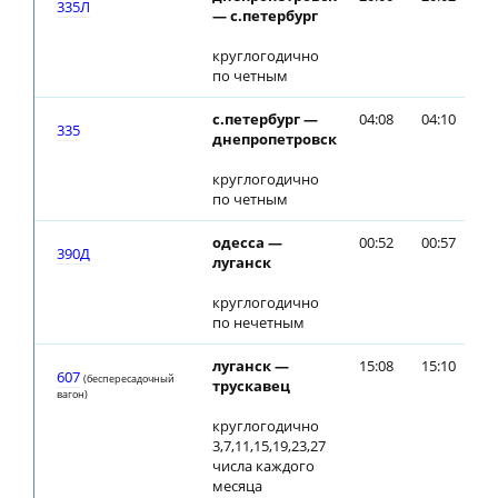
335Л
— с.петербург
круглогодично
по четным
с.петербург —
04:08
04:10
335
днепропетровск
круглогодично
по четным
одесса —
00:52
00:57
390Д
луганск
круглогодично
по нечетным
луганск —
15:08
15:10
607
(беспересадочный
трускавец
вагон)
круглогодично
3,7,11,15,19,23,27
числа каждого
месяца