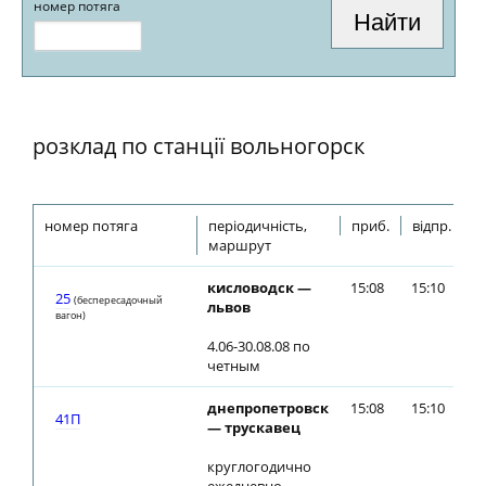
номер потяга
розклад по станції вольногорск
номер потяга
періодичність,
приб.
відпр.
маршрут
кисловодск —
15:08
15:10
25
(беспересадочный
львов
вагон)
4.06-30.08.08 по
четным
днепропетровск
15:08
15:10
41П
— трускавец
круглогодично