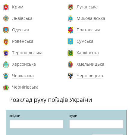
Крим
Луганська
Львівська
Миколаївська
Одеська
Полтавська
Ровенська
Сумська
Тернопільська
Харківська
Херсонська
Хмельницька
Черкаська
Чернівецька
Чернігівська
Розклад руху поїздів України
звідки
куди