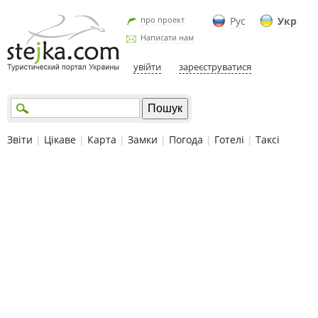
про проект
Рус
Укр
Написати нам
увійти
зареєструватися
Звіти
|
Цікаве
|
Карта
|
Замки
|
Погода
|
Готелі
|
Таксі