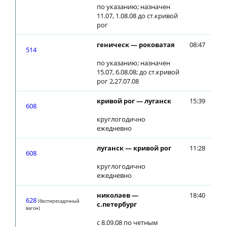
по указанию; назначен
11.07, 1.08.08 до ст.кривой
рог
геническ — роковатая
08:47
514
по указанию; назначен
15.07, 6.08.08; до ст.кривой
рог 2,27.07.08
кривой рог — луганск
15:39
15
608
круглогодично
ежедневно
луганск — кривой рог
11:28
11
608
круглогодично
ежедневно
николаев —
18:40
18
628
(беспересадочный
с.петербург
вагон)
с 8.09.08 по четным