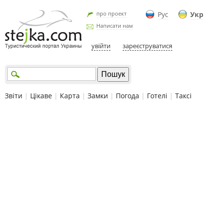
про проект
Рус
Укр
Написати нам
увійти
зареєструватися
Звіти
|
Цікаве
|
Карта
|
Замки
|
Погода
|
Готелі
|
Таксі