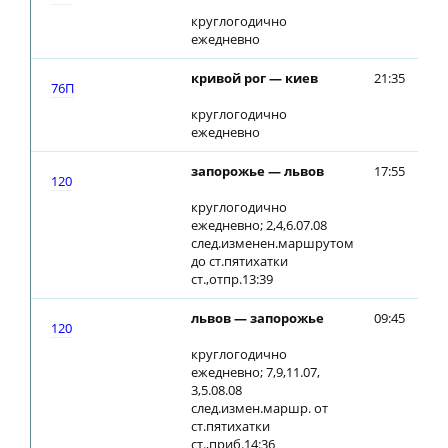
круглогодично
ежедневно
кривой рог — киев
21:35
21
76П
круглогодично
ежедневно
запорожье — львов
17:55
17
120
круглогодично
ежедневно; 2,4,6.07.08
след.изменен.маршрутом
до ст.пятихатки
ст.,отпр.13:39
львов — запорожье
09:45
09
120
круглогодично
ежедневно; 7,9,11.07,
3,5.08.08
след.измен.маршр. от
ст.пятихатки
ст.,приб.14:36