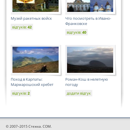
Музей ракетных войск
Что посмотреть в Ивано-
Франковске
відгуків:
42
відгуків:
40
Поход в Карпаты:
Роман-Кош в нелетную
Мармарошский хребет
погоду
відгуків:
2
додати відгук
© 2007–2015 Стежка. COM.