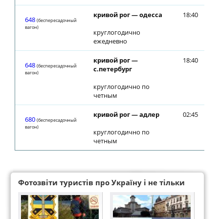
кривой рог — одесса
18:40
18
648
(беспересадочный
вагон)
круглогодично
ежедневно
кривой рог —
18:40
18
648
(беспересадочный
с.петербург
вагон)
круглогодично по
четным
кривой рог — адлер
02:45
02
680
(беспересадочный
вагон)
круглогодично по
четным
Фотозвіти туристів про Україну і не тільки