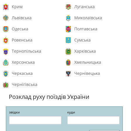
Крим
Луганська
Львівська
Миколаївська
Одеська
Полтавська
Ровенська
Сумська
Тернопільська
Харківська
Херсонська
Хмельницька
Черкаська
Чернівецька
Чернігівська
Розклад руху поїздів України
звідки
куди