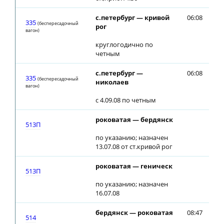
с.петербург — кривой
06:08
06
335
(беспересадочный
рог
вагон)
круглогодично по
четным
с.петербург —
06:08
06
335
(беспересадочный
николаев
вагон)
с 4.09.08 по четным
роковатая — бердянск
18
513П
по указанию; назначен
13.07.08 от ст.кривой рог
роковатая — геническ
18
513П
по указанию; назначен
16.07.08
бердянск — роковатая
08:47
514