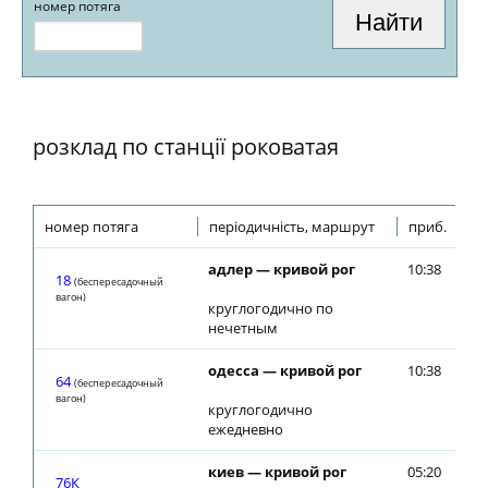
номер потяга
розклад по станції роковатая
номер потяга
періодичність, маршрут
приб.
ві
адлер — кривой рог
10:38
10
18
(беспересадочный
вагон)
круглогодично по
нечетным
одесса — кривой рог
10:38
10
64
(беспересадочный
вагон)
круглогодично
ежедневно
киев — кривой рог
05:20
05
76К