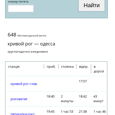
номер потяга
648
(беспересадочный вагон)
кривой рог — одесса
круглогодично ежедневно
станція
приб.
стоянка
відпр.
в
дорозі
17:57
кривой рог-глав.
18:40
2
18:42
43
роковатая
минуты
минут
19:45
1 час 53
21:38
1 час 46
пятихатки-пасс.