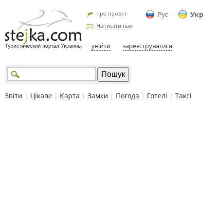
про проект
Рус
Укр
Написати нам
увійти
зареєструватися
Звіти
|
Цікаве
|
Карта
|
Замки
|
Погода
|
Готелі
|
Таксі