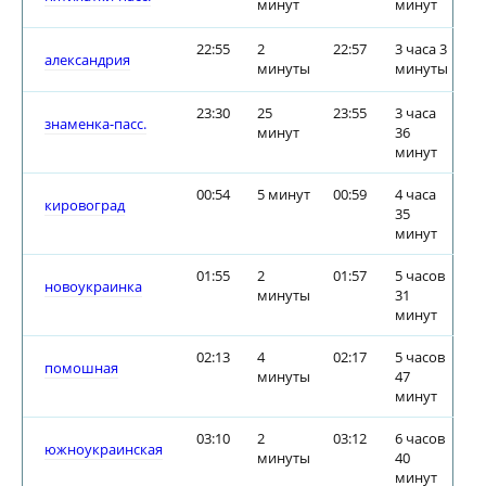
минут
минут
22:55
2
22:57
3 часа 3
александрия
минуты
минуты
23:30
25
23:55
3 часа
знаменка-пасс.
минут
36
минут
00:54
5 минут
00:59
4 часа
кировоград
35
минут
01:55
2
01:57
5 часов
новоукраинка
минуты
31
минут
02:13
4
02:17
5 часов
помошная
минуты
47
минут
03:10
2
03:12
6 часов
южноукраинская
минуты
40
минут