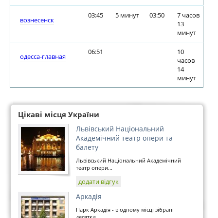
03:45
5 минут
03:50
7 часов
вознесенск
13
минут
06:51
10
одесса-главная
часов
14
минут
Цікаві місця України
Львівський Національний
Академічний театр опери та
балету
Львівський Національний Академічний
театр опери...
додати відгук
Аркадія
Парк Аркадія - в одному місці зібрані
десятки...