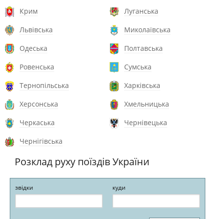
Крим
Луганська
Львівська
Миколаївська
Одеська
Полтавська
Ровенська
Сумська
Тернопільська
Харківська
Херсонська
Хмельницька
Черкаська
Чернівецька
Чернігівська
Розклад руху поїздів України
звідки
куди