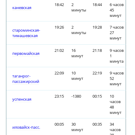
18:42
2
18:44
6 часов
каневская
минуты
45
минут
19:26
2
19:28
7 часов
староминская-
минуты
27
тимашевская
минут
21:02
16
21:18
9 часов
первомайская
минут
1
минута
22:09
10
22:19
9 часов
таганрог-
минут
52
пассажирский
минут
23:15
-1380
00:15
10
успенская
часов
48
минут
00:05
30
00:35
34
иловайск-пасс.
минут
часов