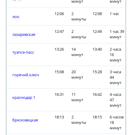
минут
минут
12:06
2
12:08
1 час
лоо
минуты
12:47
2
12:49
1 час 39
лазаревская
минуты
минут
13:26
14
13:40
2 часа
туапсе-пасс
минут
16
минут
15:08
20
15:28
3 часа
горячий ключ
минут
44
минут
16:31
11
16:42
4 часа
краснодар 1
минут
47
минут
18:13
2
18:15
6 часов
брюховецкая
минуты
18
минут