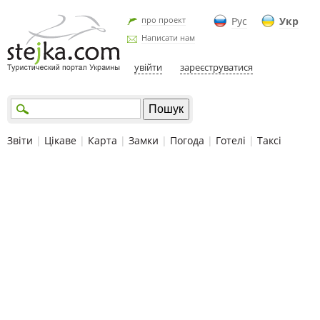
про проект
Рус
Укр
Написати нам
увійти
зареєструватися
Звіти
|
Цікаве
|
Карта
|
Замки
|
Погода
|
Готелі
|
Таксі