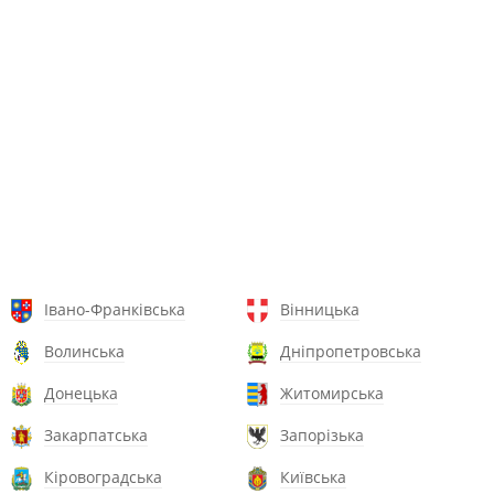
Івано-Франківська
Вінницька
Волинська
Дніпропетровська
Донецька
Житомирська
Закарпатська
Запорізька
Кіровоградська
Київська