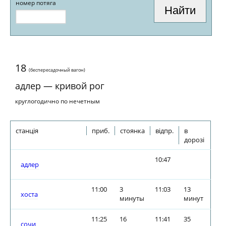
номер потяга
18
(беспересадочный вагон)
адлер — кривой рог
круглогодично по нечетным
станція
приб.
стоянка
відпр.
в
дорозі
10:47
адлер
11:00
3
11:03
13
хоста
минуты
минут
11:25
16
11:41
35
сочи