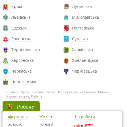
Крим
Луганська
Львівська
Миколаївська
Одеська
Полтавська
Ровенська
Сумська
Тернопільська
Харківська
Херсонська
Хмельницька
Черкаська
Чернівецька
Чернігівська
Головна
/
Крим
/
Рибаче
/
звіти
/
Піша прогулянка Кримом. Рибаче -
Малоріченське, Рибаче
Рибаче
Інформація
Житло
Що робити
про місто
готелі 3
new
звіти 2