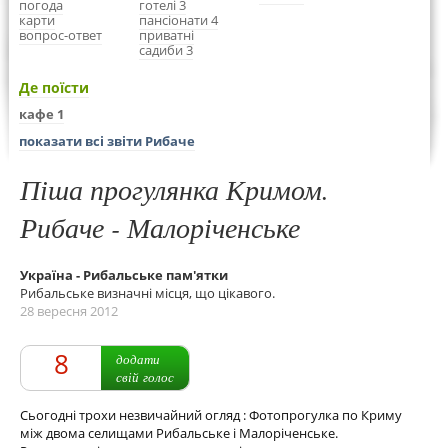
погода
готелі 3
карти
пансіонати 4
вопрос-ответ
приватні
садиби 3
Де поїсти
кафе 1
показати всі звіти Рибаче
Піша прогулянка Кримом.
Рибаче - Малоріченське
Україна - Рибальське пам'ятки
Рибальське визначні місця, що цікавого.
28 вересня 2012
8
додати
свій голос
Сьогодні трохи незвичайний огляд : Фотопрогулка по Криму
між двома селищами Рибальське і Малоріченське.