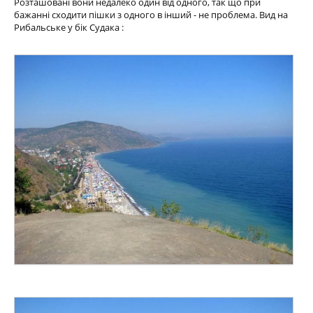
Розташовані вони недалеко один від одного, так що при
бажанні сходити пішки з одного в інший - не проблема. Вид на
Рибальське у бік Судака :