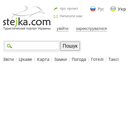
про проект
Рус
Укр
Написати нам
увійти
зареєструватися
Звіти
|
Цікаве
|
Карта
|
Замки
|
Погода
|
Готелі
|
Таксі