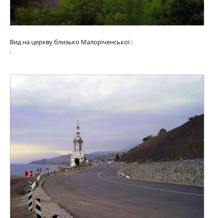
Вид на церкву близько Малоріченської :
.