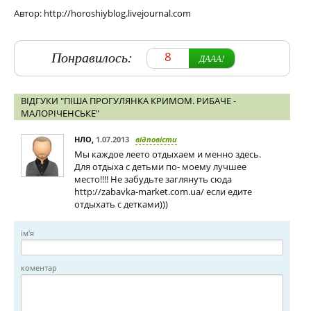
Автор: http://horoshiyblog.livejournal.com
Понравилось:
8
ДААА!
ВІДГУКИ "ПІША ПРОГУЛЯНКА КРИМОМ. РИБАЧЕ -
МАЛОРІЧЕНСЬКЕ"
НЛО
,
1.07.2013
відповісти
Мы каждое леето отдыхаем и менно здесь.
Для отдыха с детьми по- моему лучшее
место!!!! Не забудьте заглянуть сюда
http://zabavka-market.com.ua/ если едите
отдыхать с детками)))
ім'я
коментар