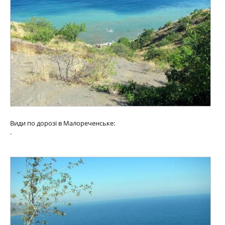
Види по дорозі в Малореченське:
.