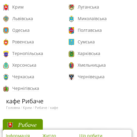
Крим
Луганська
Львівська
Миколаївська
Одеська
Полтавська
Ровенська
Сумська
Тернопільська
Харківська
Херсонська
Хмельницька
Черкаська
Чернівецька
Чернігівська
кафе Рибаче
Головна
/
Крим
/
Рибаче
/
кафе
Рибаче
Інформація
Житло
Що робити