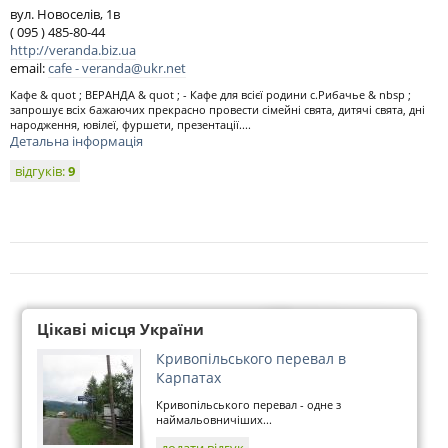
вул. Новоселів, 1в
( 095 ) 485-80-44
http://veranda.biz.ua
email:
cafe -
veranda@ukr.net
Кафе & quot ; ВЕРАНДА & quot ; - Кафе для всієї родини c.Рибачье & nbsp ;
запрошує всіх бажаючих прекрасно провести сімейні свята, дитячі свята, дні
народження, ювілеї, фуршети, презентації....
Детальна інформація
відгуків:
9
Цікаві місця України
Кривопільського перевал в
Карпатах
Кривопільського перевал - одне з
наймальовничіших...