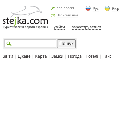
про проект
Рус
Укр
Написати нам
увійти
зареєструватися
Звіти
|
Цікаве
|
Карта
|
Замки
|
Погода
|
Готелі
|
Таксі