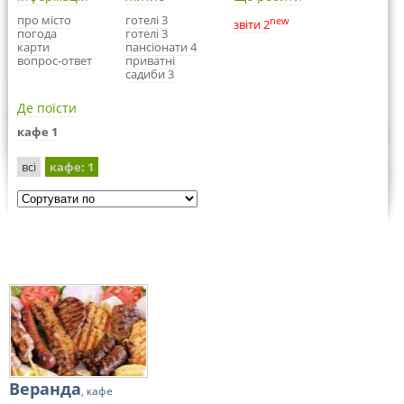
про місто
готелі 3
new
звіти 2
погода
готелі 3
карти
пансіонати 4
вопрос-ответ
приватні
садиби 3
Де поїсти
кафе 1
всі
кафе
: 1
Веранда
, кафе