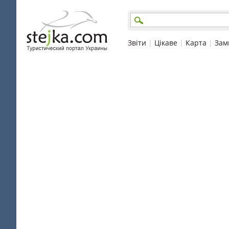
Звіти
|
Цікаве
|
Карта
|
Зам