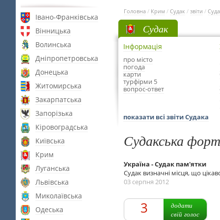
Головна
/
Крим
/
Судак
/
звіти
/
Суда
Івано-Франківська
Судак
Вінницька
Волинська
Інформація
Дніпропетровська
про місто
погода
Донецька
карти
турфірми 5
Житомирська
вопрос-ответ
Закарпатська
Запорізька
показати всі звіти Судака
Кіровоградська
Судакська форт
Київська
Крим
Україна - Судак пам'ятки
Луганська
Судак визначні місця, що цікав
Львівська
03 серпня 2012
Миколаївська
3
додати
Одеська
свій голос