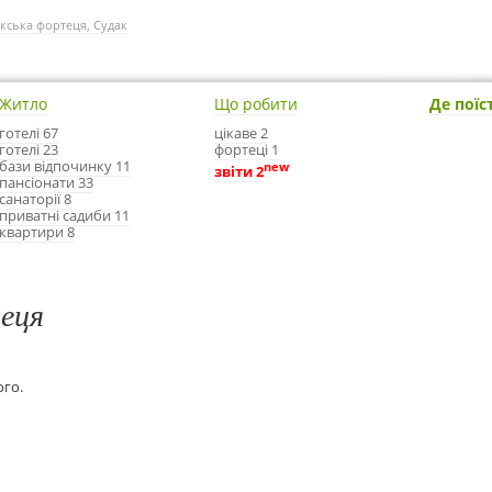
кська фортеця, Судак
Житло
Що робити
Де поїс
готелі 67
цікаве 2
готелі 23
фортеці 1
бази відпочинку 11
new
звіти 2
пансіонати 33
санаторії 8
приватні садиби 11
квартири 8
еця
ого.