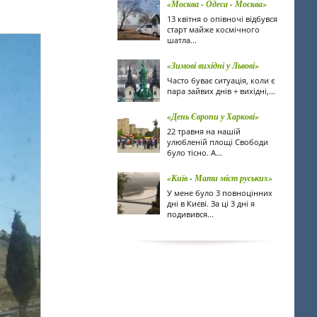
«Москва - Одеса - Москва»
13 квітня о опівночі відбувся
старт майже космічного
шатла...
«Зимові вихідні у Львові»
Часто буває ситуація, коли є
пара зайвих днів + вихідні,...
«День Європи у Харкові»
22 травня на нашій
улюбленій площі Свободи
було тісно. А...
«Київ - Мати міст руських»
У мене було 3 повноцінних
дні в Києві. За ці 3 дні я
подивився...