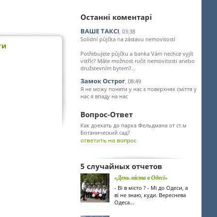
Останні коментарі
ВАШЕ ТАКСІ
, 03:38
Solidní půjčka na zástavu nemovitosti
ти
Potřebujete půjčku a banka Vám nechce vyjít
vstříc? Máte možnost ručit nemovitosti anebo
družstevním bytem?...
Замок Острог
, 08:49
Я не можу поняти у нас є поверхнях сміття у
нас я впаду на нас
Вопрос-Ответ
Как доехать до парка Фельдмана от ст.м
Ботанический сад?
ответить на вопрос
5 случайных отчетов
«День міста в Одесі»
- Ві в місто ? - Мі до Одеси, а
ві не знаю, куди. Вереснева
Одеса...