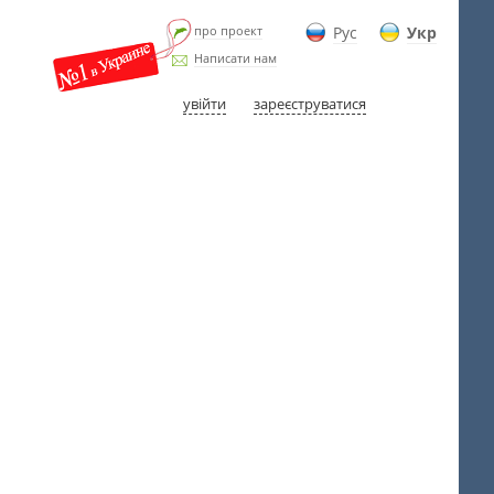
про проект
Рус
Укр
Написати нам
увійти
зареєструватися