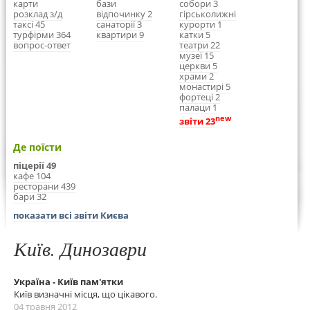
карти
бази
собори 3
розклад з/д
відпочинку 2
гірськолижні
таксі 45
санаторії 3
курорти 1
турфірми 364
квартири 9
катки 5
вопрос-ответ
театри 22
музеї 15
церкви 5
храми 2
монастирі 5
фортеці 2
палаци 1
new
звіти 23
Де поїсти
піцерії 49
кафе 104
ресторани 439
бари 32
показати всі звіти Києва
Київ. Динозаври
Україна - Київ пам'ятки
Київ визначні місця, що цікавого.
04 травня 2012