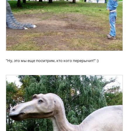
"Ну, это мы еще посмтрим, кто кого перерычит!" :)