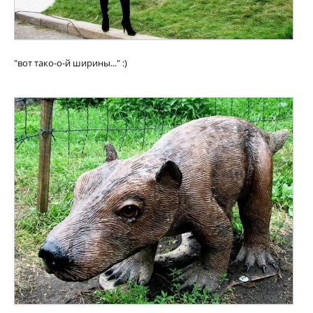
"вот тако-о-й ширины..." :)