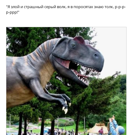
"Я злой и страшный серый волк, я в поросятах знаю толк, р-р-р-
р-ррр!"