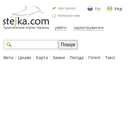
про проект
Рус
Укр
Написати нам
увійти
зареєструватися
Звіти
|
Цікаве
|
Карта
|
Замки
|
Погода
|
Готелі
|
Таксі