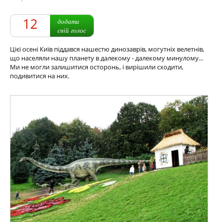
12
додати
свій голос
Цієї осені Київ піддався нашестю динозаврів, могутніх велетнів,
що населяли нашу планету в далекому - далекому минулому...
Ми не могли залишитися осторонь, і вирішили сходити,
подивитися на них.