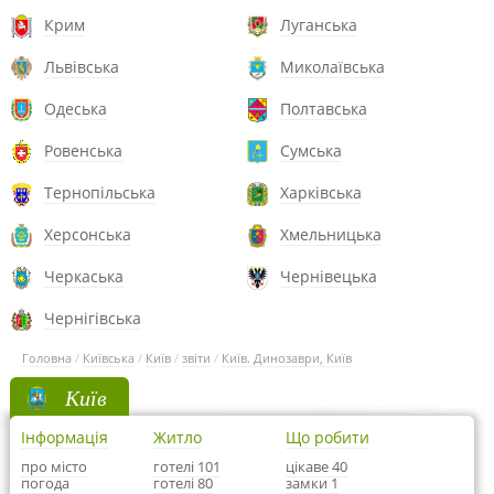
Крим
Луганська
Львівська
Миколаївська
Одеська
Полтавська
Ровенська
Сумська
Тернопільська
Харківська
Херсонська
Хмельницька
Черкаська
Чернівецька
Чернігівська
Головна
/
Київська
/
Київ
/
звіти
/
Київ. Динозаври, Київ
Київ
Інформація
Житло
Що робити
про місто
готелі 101
цікаве 40
погода
готелі 80
замки 1