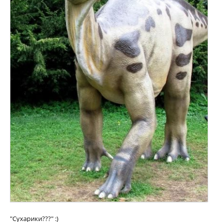
"Сухарики???" :)