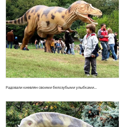
Радовали киевлян своими белозубыми улыбками...