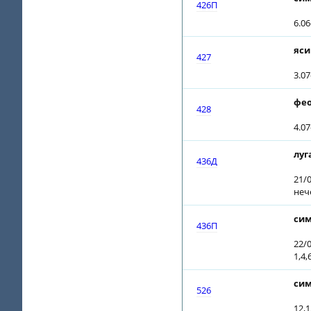
426П
6.0
яси
427
3.0
фео
428
4.07
луг
436Д
21/0
неч
сим
436П
22/0
1,4,
сим
526
12,1