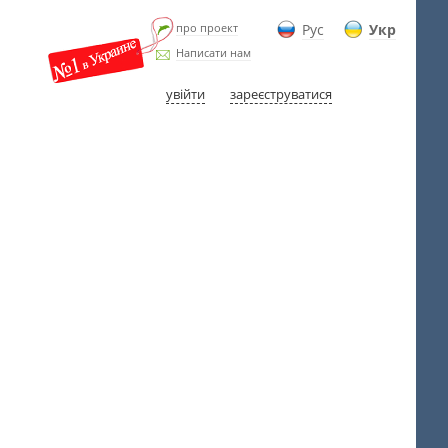
про проект
Рус
Укр
Написати нам
увійти
зареєструватися