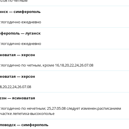
.10.08 по четным
анск — симферополь
глогодично ежедневно
ферополь — луганск
глогодично ежедневно
новатая — херсон
глогодично по четным, кроме 16,18,20,22,24,26.07.08
новатая — херсон
8,20,22,24,26.07.08
сон — ясиноватая
глогодично по нечетным; 25,27.05.08 следует изменен.расписанием
участке лепетиха-высокополье
ловодск — симферополь