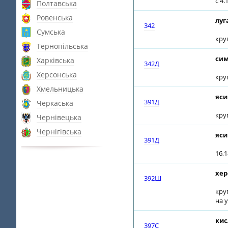
с 4
Полтавська
Ровенська
луг
342
Сумська
кру
Тернопільська
сим
Харківська
342Д
Херсонська
кру
Хмельницька
яси
391Д
Черкаська
кру
Чернівецька
Чернігівська
яси
391Д
16,1
хер
392Ш
кру
на 
кис
397С