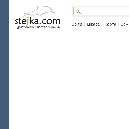
Звіти
|
Цікаве
|
Карта
|
Зам