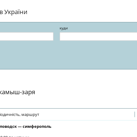
ів України
куди
ї камыш-заря
іодичність, маршрут
ловодск — симферополь