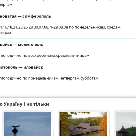
вергам
новатая — симферополь
4,16,18,21,23,25,28,30.07.08, 1-29.08.08 по понедельникам, средам,
ницам
вайск — мелитополь
глогодично по воскресеньям,средам,пятницам
итополь — иловайск
глогодично по понедельникам,четвергам,субботам
 Україну і не тільки