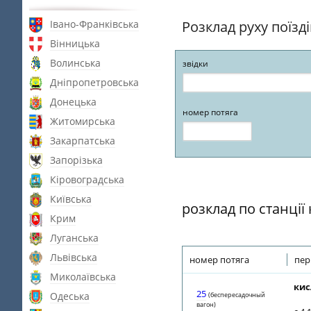
Івано-Франківська
Розклад руху поїзд
Вінницька
Волинська
звідки
Дніпропетровська
Донецька
номер потяга
Житомирська
Закарпатська
Запорізька
Кіровоградська
Київська
розклад по станці
Крим
Луганська
Львівська
номер потяга
пер
Миколаївська
кис
25
Одеська
(беспересадочный
вагон)