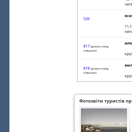
чет
яси
526
11,1
пят
ило
817
(дизель-поезд
повышен)
кру
мел
818
(дизель-поезд
повышен)
кру
Фотозвіти туристів про