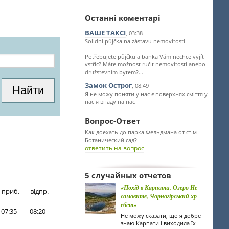
Останні коментарі
ВАШЕ ТАКСІ
, 03:38
Solidní půjčka na zástavu nemovitosti
Potřebujete půjčku a banka Vám nechce vyjít
vstříc? Máte možnost ručit nemovitosti anebo
družstevním bytem?...
Замок Острог
, 08:49
Я не можу поняти у нас є поверхнях сміття у
нас я впаду на нас
Вопрос-Ответ
Как доехать до парка Фельдмана от ст.м
Ботанический сад?
ответить на вопрос
5 случайных отчетов
«Похід в Карпати. Озеро Не
приб.
відпр.
самовите, Чорногірський хр
ебет»
07:35
08:20
Не можу сказати, що я добре
знаю Карпати і виходила їх