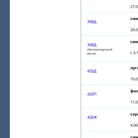
27.
сим
398Д
26.
сим
398Д
(беспересадочный
с 3
вагон)
луг
420Д
10.
фео
420П
11.
сар
426Ж
4.0
сим