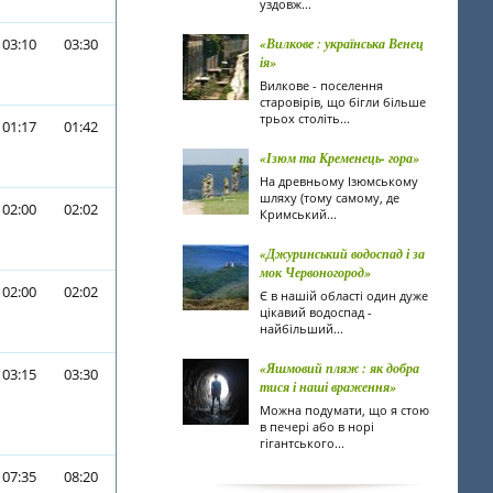
уздовж...
03:10
03:30
«Вилкове : українська Венец
ія»
Вилкове - поселення
старовірів, що бігли більше
трьох століть...
01:17
01:42
«Ізюм та Кременець- гора»
На древньому Ізюмському
шляху (тому самому, де
02:00
02:02
Кримський...
«Джуринський водоспад і за
мок Червоногород»
02:00
02:02
Є в нашій області один дуже
цікавий водоспад -
найбільший...
«Яшмовий пляж : як добра
03:15
03:30
тися і наші враження»
Можна подумати, що я стою
в печері або в норі
гігантського...
07:35
08:20