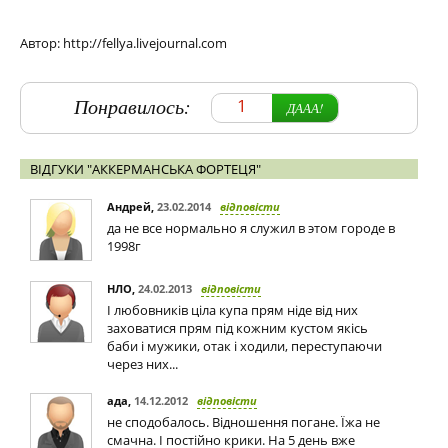
Автор: http://fellya.livejournal.com
Понравилось:
1
ДААА!
ВІДГУКИ "АККЕРМАНСЬКА ФОРТЕЦЯ"
Андрей
,
23.02.2014
відповісти
да не все нормально я служил в этом городе в
1998г
НЛО
,
24.02.2013
відповісти
І любовників ціла купа прям ніде від них
заховатися прям під кожним кустом якісь
баби і мужики, отак і ходили, переступаючи
через них...
ада
,
14.12.2012
відповісти
не сподобалось. Відношення погане. Їжа не
смачна. І постійно крики. На 5 день вже