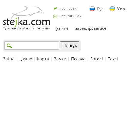
про проект
Рус
Укр
Написати нам
увійти
зареєструватися
Звіти
|
Цікаве
|
Карта
|
Замки
|
Погода
|
Готелі
|
Таксі