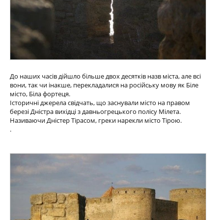
До наших часів дійшло більше двох десятків назв міста, але всі
вони, так чи інакше, перекладалися на російську мову як Біле
місто, Біла фортеця.
Історичні джерела свідчать, що заснували місто на правом
березі Дністра вихідці з давньогрецького полісу Мілета.
Називаючи Дністер Тірасом, греки нарекли місто Тірою.
.