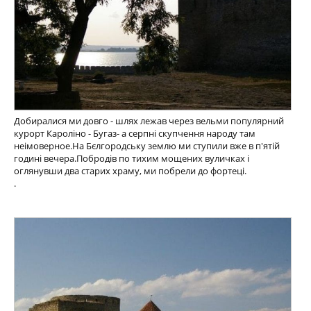
Добиралися ми довго - шлях лежав через вельми популярний
курорт Кароліно - Бугаз- а серпні скупчення народу там
неімоверное.На Бєлгородську землю ми ступили вже в п'ятій
годині вечера.Побродів по тихим мощених вуличках і
оглянувши два старих храму, ми побрели до фортеці.
.