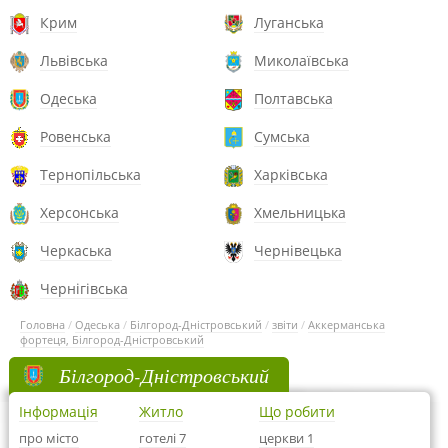
Крим
Луганська
Львівська
Миколаївська
Одеська
Полтавська
Ровенська
Сумська
Тернопільська
Харківська
Херсонська
Хмельницька
Черкаська
Чернівецька
Чернігівська
Головна
/
Одеська
/
Білгород-Дністровський
/
звіти
/
Аккерманська
фортеця, Білгород-Дністровський
Білгород-Дністровський
Інформація
Житло
Що робити
про місто
готелі 7
церкви 1