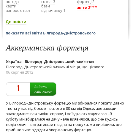
погода
готелі 3
фортеці 2
карти
бази
new
звіти 2
вопрос-ответ
відпочинку 1
Де поїсти
показати всі звіти Білгорода-Дністровського
Аккерманська фортеця
Україна - Білгород- Дністровський пам'ятки
Білгород- Дністровський визначні місця, що цікавого.
06 серпня 2012
1
додати
свій голос
У Білгород - Дністровську фортецю ми збиралися поїхати давно
- вона у нас під боком - всього в 80 км від Одеси, але завжди
знаходилися важливіші справи, і поїздка откладивалась.В
суботу ми збиралися на дачу - але виявилося, що син кудись
подів ключі - витративши пів дня на пошуки, ми вирішили, що
прийшов час відвідати Акерманську фортецю.