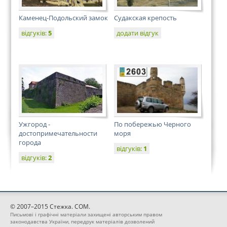
Каменец-Подольский замок
Судакская крепость
відгуків:
5
додати відгук
Ужгород -
По побережью Черного
достопримечательности
моря
города
відгуків:
1
відгуків:
2
© 2007–2015 Стежка. COM.
Письмові і графічні матеріали захищені авторським правом
законодавства України, передрук матеріалів дозволений