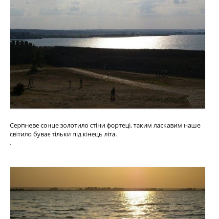
Серпневе сонце золотило стіни фортеці, таким ласкавим наше
світило буває тільки під кінець літа.
.