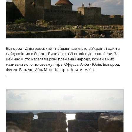
Білгород - Дністровський - найдавніше місто в Україні, і один з
найдавніших в Європі. Виник він в VI столітті до нашої ери. За
цей час місто населяли різні племена і народи, кожен з них
називали його по-своєму : Тіра, Офіусса, Алба - Юлія, Білгород,
Фегер -Вар, Ак - Або, Мон - Кастро, Четате - Алба.
.