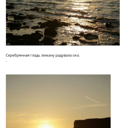
Серебрянная гладь лиману радувала око.
.