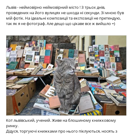
Львів - неймовірно неймовірний місто ! З трьох днів,
проведених на його вулицях не шкода ні секунди. Зі мною був
мій фотік. На ідеальні композиції та експозиції не претендую,
так як я не фотограф. Але дещо що цікаве все ж вийшло =)
Кот львівський, учений. Живе на блошиному книжковому
ринку.
Дідуся, торгуючі книжками про нього піклуються, носять з