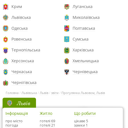
Крим
Луганська
Львівська
Миколаївська
Одеська
Полтавська
Ровенська
Сумська
Тернопільська
Харківська
Херсонська
Хмельницька
Черкаська
Чернівецька
Чернігівська
Головна
/
Львівська
/
Львів
/
звіти
/
Прогулянка Львовом, Львів
Львів
Інформація
Житло
Що робити
про місто
готелі 69
цікаве 5
погода
готелі 21
замки 1