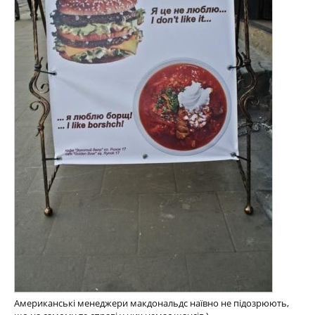
Американські менеджери макдональдс наївно не підозрюють,