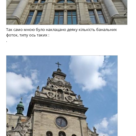
Так само мною було наклацано деяку кількість банальних
фоток, типу ось таких :
.