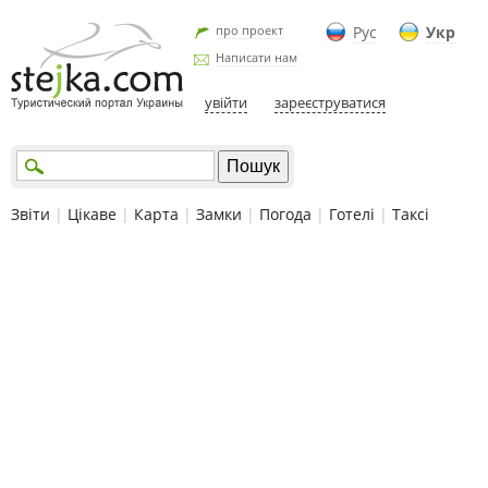
про проект
Рус
Укр
Написати нам
увійти
зареєструватися
Звіти
|
Цікаве
|
Карта
|
Замки
|
Погода
|
Готелі
|
Таксі