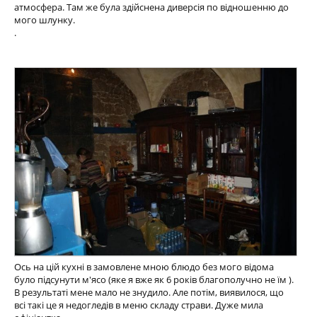
атмосфера. Там же була здійснена диверсія по відношенню до
мого шлунку.
.
Ось на цій кухні в замовлене мною блюдо без мого відома
було підсунути м'ясо (яке я вже як 6 років благополучно не їм ).
В результаті мене мало не знудило. Але потім, виявилося, що
всі такі це я недогледів в меню складу страви. Дуже мила