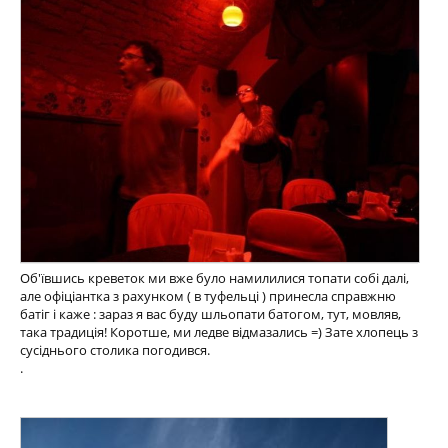
Об'ївшись креветок ми вже було намилилися топати собі далі,
але офіціантка з рахунком ( в туфельці ) принесла справжню
батіг і каже : зараз я вас буду шльопати батогом, тут, мовляв,
така традиція! Коротше, ми ледве відмазались =) Зате хлопець з
сусіднього столика погодився.
.