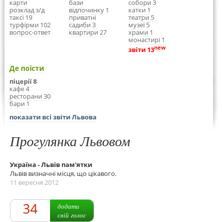
карти
бази
собори 3
розклад з/д
відпочинку 1
катки 1
таксі 19
приватні
театри 5
турфірми 102
садиби 3
музеї 5
вопрос-ответ
квартири 27
храми 1
монастирі 1
new
звіти 13
Де поїсти
піцерії 8
кафе 4
ресторани 30
бари 1
показати всі звіти Львова
Прогулянка Львовом
Україна - Львів пам'ятки
Львів визначні місця, що цікавого.
11 вересня 2012
34
додати
свій голос