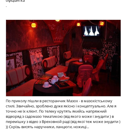
офіціантка
.
По приколу пішли в ресторанчик Мазох - в мазохістському
стилі. Звичайно, зроблено дуже якісно і концептуально. Але я
точно не їх клієнт. По телеку крутять якийсь напряжний
відеоряд з садомазо тематикою (від якого може і знудити ) в
перемішку з відео з Вреховной раді (від якої теж може знудити )
)) Скрізь висять наручники, ланцюги, ножиці...