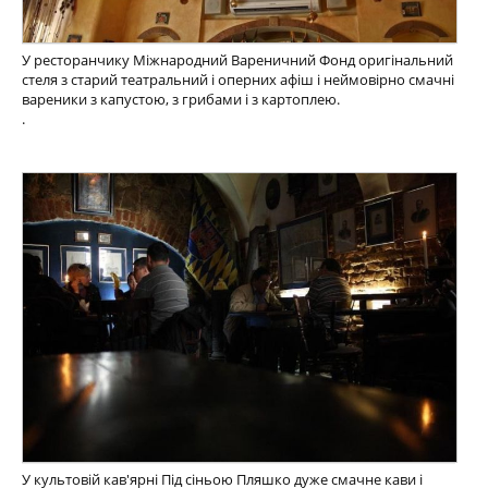
У ресторанчику Міжнародний Вареничний Фонд оригінальний
стеля з старий театральний і оперних афіш і неймовірно смачні
вареники з капустою, з грибами і з картоплею.
.
У культовій кав'ярні Під сіньою Пляшко дуже смачне кави і