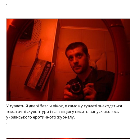
.
У туалетній двері безліч вічок, в самому туалеті знаходяться
тематичні скульптури і на ланцюгу висить випуск якогось
українського еротичного журналу.
.