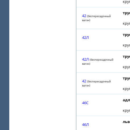
кру
тру
42
(беспересадочный
вагон)
кру
тру
42Л
кру
тру
42Л
(беспересадочный
вагон)
кру
тру
42
(беспересадочный
вагон)
кру
адл
46С
кру
льв
46Л