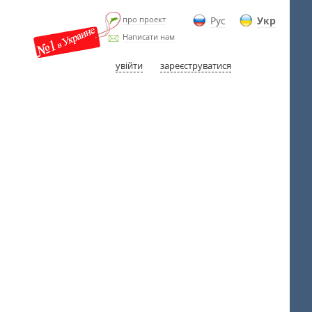
про проект
Рус
Укр
Написати нам
увійти
зареєструватися