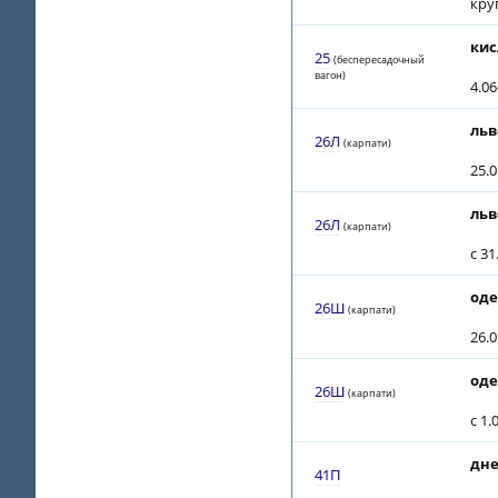
кру
кис
25
(беспересадочный
вагон)
4.0
льв
26Л
(карпати)
25.
льв
26Л
(карпати)
c 3
оде
26Ш
(карпати)
26.
оде
26Ш
(карпати)
c 1
дне
41П