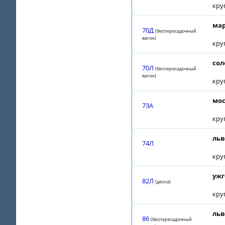
кру
мар
70Д
(беспересадочный
вагон)
кру
сол
70Л
(беспересадочный
вагон)
кру
мос
73A
кру
льв
74Л
кру
ужг
82Л
(десна)
кру
льв
86
(беспересадочный