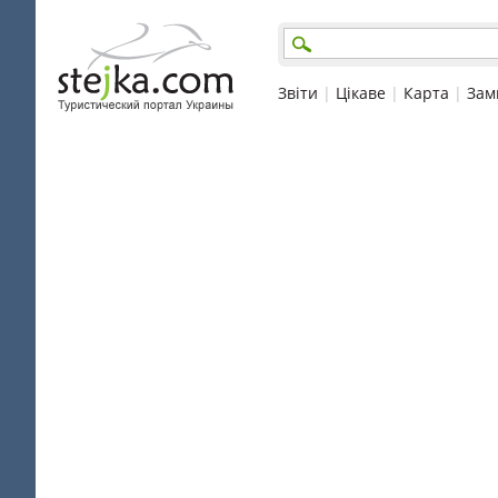
Звіти
|
Цікаве
|
Карта
|
Зам