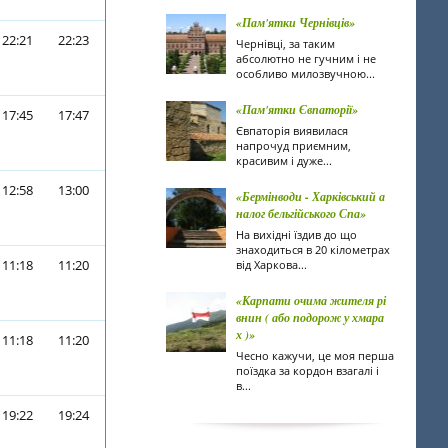
«Пам'ятки Чернівців»
22:21
22:23
Чернівці, за таким
абсолютно не гучним і не
особливо милозвучною...
«Пам'ятки Євпаторії»
17:45
17:47
Євпаторія виявилася
напрочуд приємним,
красивим і дуже...
12:58
13:00
«Бермінводи - Харківський а
налог бельгійського Спа»
На вихідні їздив до що
знаходиться в 20 кілометрах
11:18
11:20
від Харкова...
«Карпати очима жителя рі
внин ( або подорож у хмара
х )»
11:18
11:20
Чесно кажучи, це моя перша
поїздка за кордон взагалі і
в...
19:22
19:24