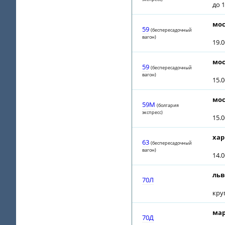
до 1
мос
59
(беспересадочный
вагон)
19.
мос
59
(беспересадочный
вагон)
15.
мос
59М
(болгария
экспресс)
15.
хар
63
(беспересадочный
вагон)
14.
льв
70Л
кру
мар
70Д