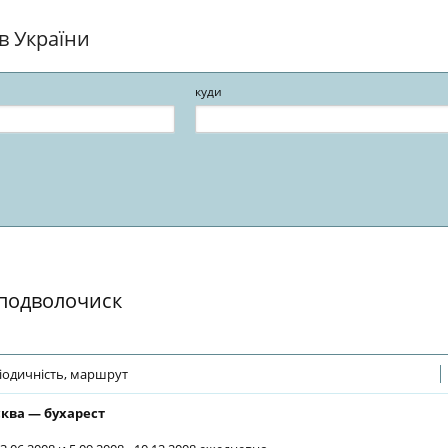
ів України
куди
 подволочиск
іодичність, маршрут
ква — бухарест