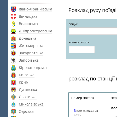
Івано-Франківська
Розклад руху поїзд
Вінницька
Волинська
звідки
Дніпропетровська
Донецька
номер потяга
Житомирська
Закарпатська
Запорізька
Кіровоградська
Київська
розклад по станції
Крим
Луганська
Львівська
номер потяга
пер
Миколаївська
мос
3
Одеська
(беспересадочный
вагон)