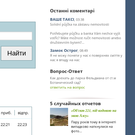
Останні коментарі
ВАШЕ ТАКСІ
, 03:38
Solidní půjčka na zástavu nemovitosti
Potřebujete půjčku a banka Vám nechce vyjít
vstříc? Máte možnost ručit nemovitosti anebo
družstevním bytem?...
Замок Острог
, 08:49
Я не можу поняти у нас є поверхнях сміття у
нас я впаду на нас
Вопрос-Ответ
Как доехать до парка Фельдмана от ст.м
Ботанический сад?
ответить на вопрос
5 случайных отчетов
«Об'єкт 221, під кодовою на
приб.
відпр.
звою Алсу»
Пару років тому в інтернеті
22:21
22:23
випадково наткнулися на
фото...