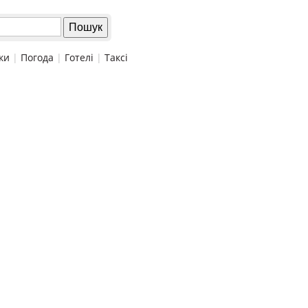
ки
|
Погода
|
Готелі
|
Таксі