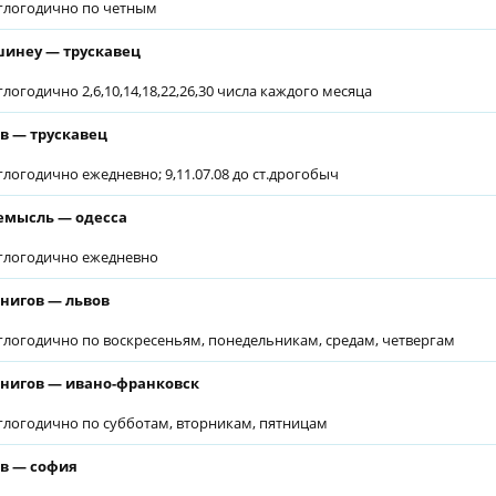
глогодично по четным
инеу — трускавец
глогодично 2,6,10,14,18,22,26,30 числа каждого месяца
в — трускавец
глогодично ежедневно; 9,11.07.08 до ст.дрогобыч
мысль — одесса
глогодично ежедневно
нигов — львов
глогодично по воскресеньям, понедельникам, средам, четвергам
нигов — ивано-франковск
глогодично по субботам, вторникам, пятницам
в — софия