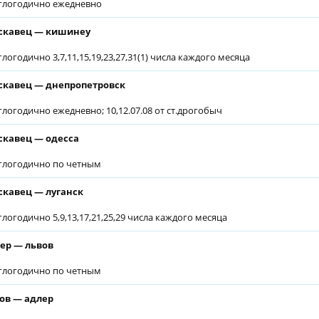
глогодично ежедневно
скавец — кишинеу
глогодично 3,7,11,15,19,23,27,31(1) числа каждого месяца
скавец — днепропетровск
глогодично ежедневно; 10,12.07.08 от ст.дрогобыч
скавец — одесса
глогодично по четным
скавец — луганск
глогодично 5,9,13,17,21,25,29 числа каждого месяца
ер — львов
глогодично по четным
ов — адлер