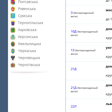
до 1
Полтавська
Ровенська
мос
3
(беспересадочный
Сумська
вагон)
до 1
Тернопільська
дон
Харківська
10Д
(беспересадочный
вагон)
Херсонська
кру
Хмельницька
ужг
13
Черкаська
(беспересадочный
вагон)
кру
Чернівецька
Чернігівська
дон
21Д
кру
дон
21Д
(беспересадочный
вагон)
кру
льв
22Л