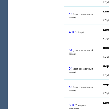
кру
киш
48
(беспересадочный
вагон)
кру
кие
49К
(кобзар)
кру
пше
51
(беспересадочный
вагон)
кру
чер
54
(беспересадочный
вагон)
кру
чер
54
(беспересадочный
вагон)
кру
кие
59К
(болгария
экспресс)