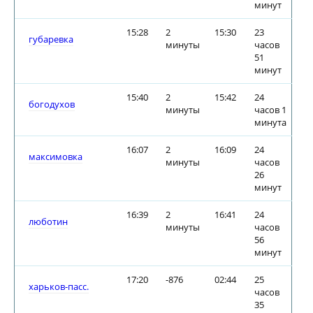
минут
15:28
2
15:30
23
губаревка
минуты
часов
51
минут
15:40
2
15:42
24
богодухов
минуты
часов 1
минута
16:07
2
16:09
24
максимовка
минуты
часов
26
минут
16:39
2
16:41
24
люботин
минуты
часов
56
минут
17:20
-876
02:44
25
харьков-пасс.
часов
35