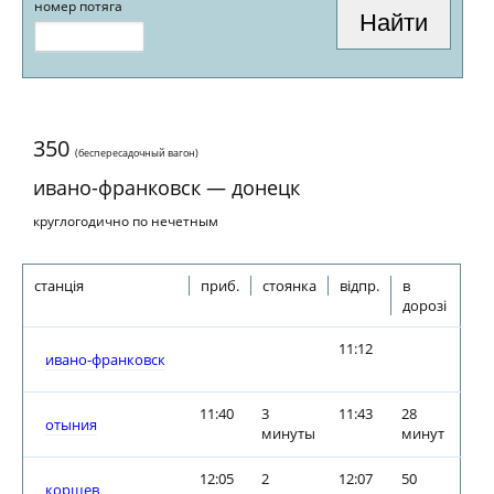
номер потяга
350
(беспересадочный вагон)
ивано-франковск — донецк
круглогодично по нечетным
станція
приб.
стоянка
відпр.
в
дорозі
11:12
ивано-франковск
11:40
3
11:43
28
отыния
минуты
минут
12:05
2
12:07
50
коршев