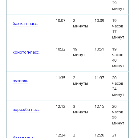
29
минут
10:07
2
10:09
19
бахмач-пасс.
минуты
часов
17
минут
10:32
19
10:51
19
конотоп-пасс.
минут
часов
40
минут
11:35
2
11:37
20
путивль
минуты
часов
24
минут
12:12
3
12:15
20
ворожба-пасс.
минуты
часов
59
минут
12:24
2
12:26
21