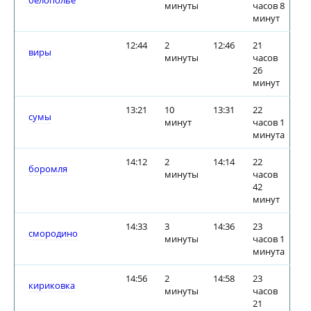
белополье
минуты
часов 8
минут
12:44
2
12:46
21
виры
минуты
часов
26
минут
13:21
10
13:31
22
сумы
минут
часов 1
минута
14:12
2
14:14
22
боромля
минуты
часов
42
минут
14:33
3
14:36
23
смородино
минуты
часов 1
минута
14:56
2
14:58
23
кириковка
минуты
часов
21