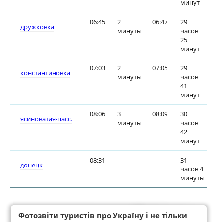
минут
06:45
2
06:47
29
дружковка
минуты
часов
25
минут
07:03
2
07:05
29
константиновка
минуты
часов
41
минут
08:06
3
08:09
30
ясиноватая-пасс.
минуты
часов
42
минут
08:31
31
донецк
часов 4
минуты
Фотозвіти туристів про Україну і не тільки