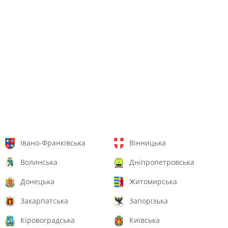
Івано-Франківська
Вінницька
Волинська
Дніпропетровська
Донецька
Житомирська
Закарпатська
Запорізька
Кіровоградська
Київська