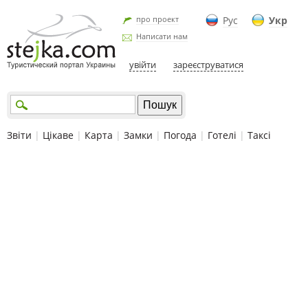
про проект
Рус
Укр
Написати нам
увійти
зареєструватися
Звіти
|
Цікаве
|
Карта
|
Замки
|
Погода
|
Готелі
|
Таксі