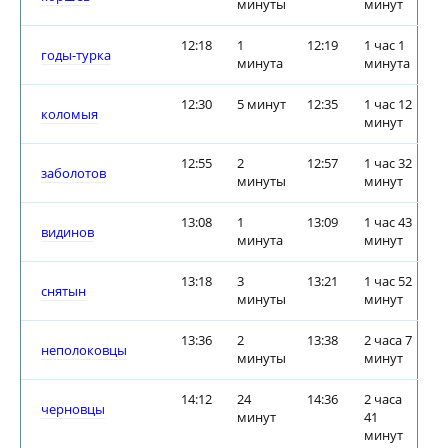
минуты
минут
12:18
1
12:19
1 час 1
годы-турка
минута
минута
12:30
5 минут
12:35
1 час 12
коломыя
минут
12:55
2
12:57
1 час 32
заболотов
минуты
минут
13:08
1
13:09
1 час 43
видинов
минута
минут
13:18
3
13:21
1 час 52
снятын
минуты
минут
13:36
2
13:38
2 часа 7
неполоковцы
минуты
минут
14:12
24
14:36
2 часа
черновцы
минут
41
минут