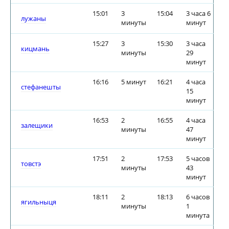
15:01
3
15:04
3 часа 6
лужаны
минуты
минут
15:27
3
15:30
3 часа
кицмань
минуты
29
минут
16:16
5 минут
16:21
4 часа
стефанешты
15
минут
16:53
2
16:55
4 часа
залещики
минуты
47
минут
17:51
2
17:53
5 часов
товстэ
минуты
43
минут
18:11
2
18:13
6 часов
ягильныця
минуты
1
минута