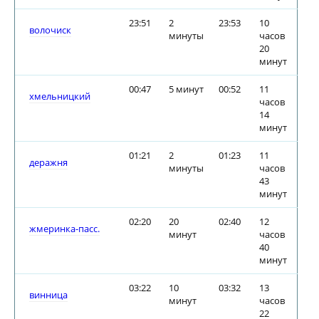
23:51
2
23:53
10
волочиск
минуты
часов
20
минут
00:47
5 минут
00:52
11
хмельницкий
часов
14
минут
01:21
2
01:23
11
деражня
минуты
часов
43
минут
02:20
20
02:40
12
жмеринка-пасс.
минут
часов
40
минут
03:22
10
03:32
13
винница
минут
часов
22