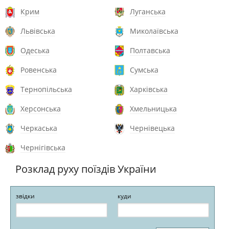
Крим
Луганська
Львівська
Миколаївська
Одеська
Полтавська
Ровенська
Сумська
Тернопільська
Харківська
Херсонська
Хмельницька
Черкаська
Чернівецька
Чернігівська
Розклад руху поїздів України
звідки
куди