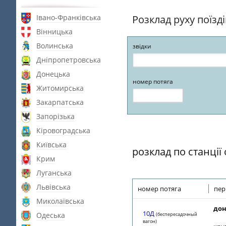
Івано-Франківська
Розклад руху поїзд
Вінницька
Волинська
звідки
Дніпропетровська
Донецька
номер потяга
Житомирська
Закарпатська
Запорізька
Кіровоградська
Київська
розклад по станції
Крим
Луганська
Львівська
номер потяга
пер
Миколаївська
дон
10Д
Одеська
(беспересадочный
вагон)