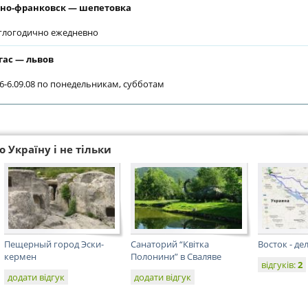
но-франковск — шепетовка
глогодично ежедневно
гас — львов
06-6.09.08 по понедельникам, субботам
 Україну і не тільки
Пещерный город Эски-
Санаторий “Квiтка
Восток - де
кермен
Полонини” в Сваляве
відгуків:
2
додати відгук
додати відгук