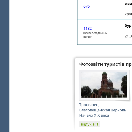
ива
676
кру
бур
1182
(беспересадочный
21.
вагон)
Фотозвіти туристів про
Тростянец.
Благовещенская церковь.
Начало XIX века
відгуків:
1