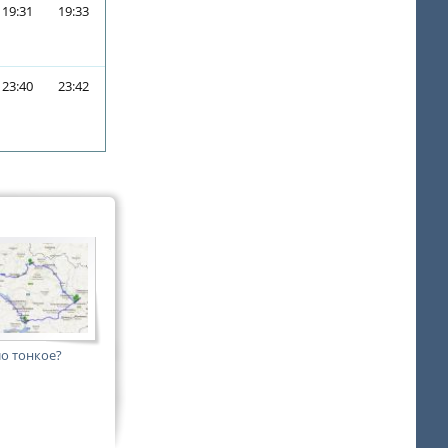
19:31
19:33
23:40
23:42
ло тонкое?