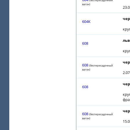
(беспересадочный
вагон)
23.0
чер
604К
кру
льв
608
кру
чер
608
(беспересадочный
вагон)
2.0
чер
608
кру
фра
чер
608
(беспересадочный
вагон)
15.