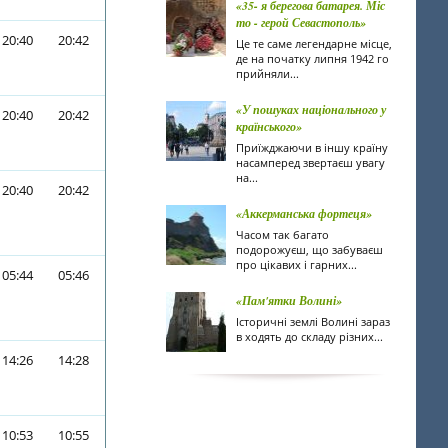
«35- я берегова батарея. Міс
то - герой Севастополь»
20:40
20:42
Це те саме легендарне місце,
де на початку липня 1942 го
прийняли...
«У пошуках національного у
20:40
20:42
країнського»
Приїжджаючи в іншу країну
насамперед звертаєш увагу
на...
20:40
20:42
«Аккерманська фортеця»
Часом так багато
подорожуєш, що забуваєш
про цікавих і гарних...
05:44
05:46
«Пам'ятки Волині»
Історичні землі Волині зараз
в ходять до складу різних...
14:26
14:28
10:53
10:55