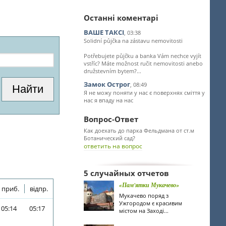
Останні коментарі
ВАШЕ ТАКСІ
, 03:38
Solidní půjčka na zástavu nemovitosti
Potřebujete půjčku a banka Vám nechce vyjít
vstříc? Máte možnost ručit nemovitosti anebo
družstevním bytem?...
Замок Острог
, 08:49
Я не можу поняти у нас є поверхнях сміття у
нас я впаду на нас
Вопрос-Ответ
Как доехать до парка Фельдмана от ст.м
Ботанический сад?
ответить на вопрос
5 случайных отчетов
«Пам'ятки Мукачево»
приб.
відпр.
Мукачево поряд з
Ужгородом є красивим
05:14
05:17
містом на Заході...