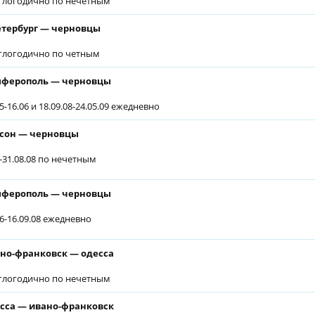
глогодично по нечетным
етербург — черновцы
глогодично по четным
ферополь — черновцы
5-16.06 и 18.09.08-24.05.09 ежедневно
сон — черновцы
7-31.08.08 по нечетным
ферополь — черновцы
06-16.09.08 ежедневно
но-франковск — одесса
глогодично по нечетным
сса — ивано-франковск