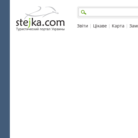
Звіти
|
Цікаве
|
Карта
|
Зам