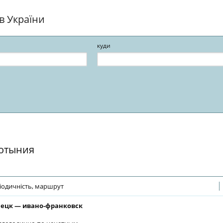
ів України
куди
 отыния
іодичність, маршрут
ецк — ивано-франковск