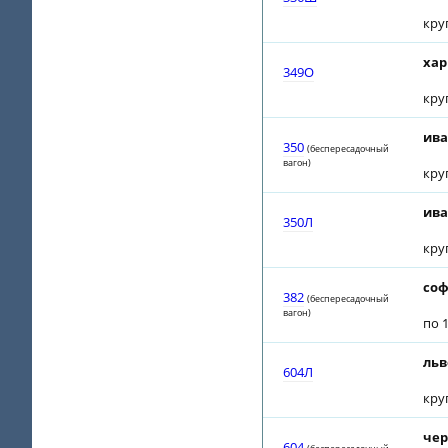
кру
хар
349О
кру
ива
350
(беспересадочный
вагон)
кру
ива
350Л
кру
соф
382
(беспересадочный
вагон)
по 1
льв
604Л
кру
чер
604