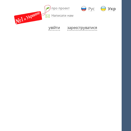
про проект
Рус
Укр
Написати нам
увійти
зареєструватися