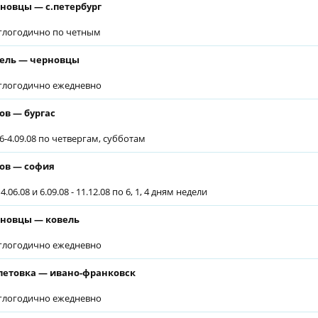
новцы — с.петербург
глогодично по четным
ель — черновцы
глогодично ежедневно
ов — бургас
06-4.09.08 по четвергам, субботам
ов — софия
4.06.08 и 6.09.08 - 11.12.08 по 6, 1, 4 дням недели
новцы — ковель
глогодично ежедневно
етовка — ивано-франковск
глогодично ежедневно