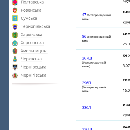
кру
Полтавська
Ровенська
с.п
47
(беспересадочный
Сумська
вагон)
кру
Тернопільська
сим
Харківська
86
(беспересадочный
вагон)
Херсонська
25.0
Хмельницька
хер
267Ш
Черкаська
(беспересадочный
3.0
Чернівецька
вагон)
Чернігівська
сим
296П
(беспересадочный
16.
вагон)
ива
336Л
кру
оде
336Ш