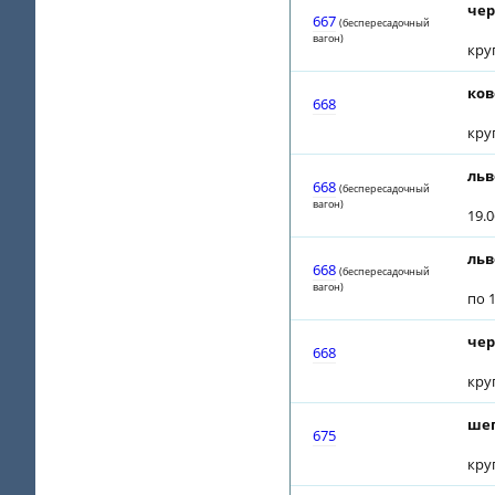
чер
667
(беспересадочный
вагон)
кру
ков
668
кру
льв
668
(беспересадочный
вагон)
19.
льв
668
(беспересадочный
вагон)
по 1
чер
668
кру
шеп
675
кру