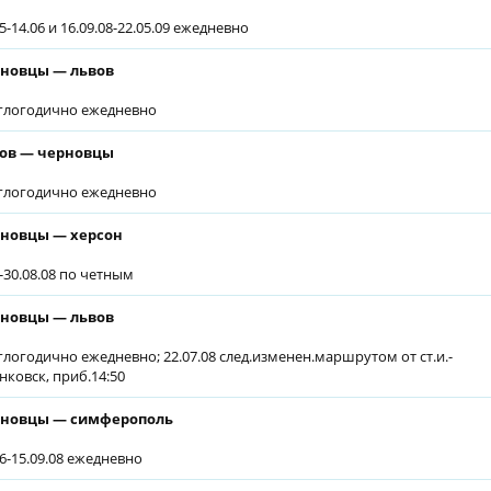
5-14.06 и 16.09.08-22.05.09 ежедневно
новцы — львов
глогодично ежедневно
ов — черновцы
глогодично ежедневно
новцы — херсон
7-30.08.08 по четным
новцы — львов
глогодично ежедневно; 22.07.08 след.изменен.маршрутом от ст.и.-
нковск, приб.14:50
новцы — симферополь
06-15.09.08 ежедневно