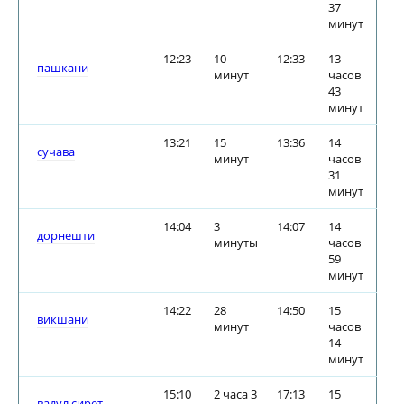
37
минут
12:23
10
12:33
13
пашкани
минут
часов
43
минут
13:21
15
13:36
14
сучава
минут
часов
31
минут
14:04
3
14:07
14
дорнешти
минуты
часов
59
минут
14:22
28
14:50
15
викшани
минут
часов
14
минут
15:10
2 часа 3
17:13
15
вадул сирет