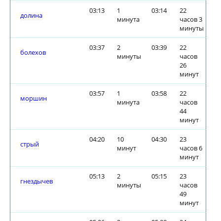
03:13
1
03:14
22
долина
минута
часов 3
минуты
03:37
2
03:39
22
болехов
минуты
часов
26
минут
03:57
1
03:58
22
моршин
минута
часов
44
минут
04:20
10
04:30
23
стрый
минут
часов 6
минут
05:13
2
05:15
23
гнездычев
минуты
часов
49
минут