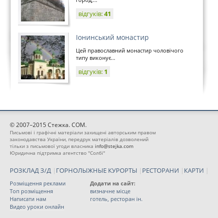
відгуків:
41
Іонинський монастир
Цей православний монастир чоловічого
типу виконує...
відгуків:
1
© 2007–2015 Стежка. COM.
Письмові і графічні матеріали захищені авторським правом
законодавства України, передрук матеріалів дозволений
тільки з письмової угоди власника
info@stejka.com
Юридична підтримка агентство "Солбі"
РОЗКЛАД З/Д
|
ГОРНОЛЫЖНЫЕ КУРОРТЫ
|
РЕСТОРАНИ
|
КАРТИ
|
Розміщення реклами
Додати на сайт:
Топ розміщення
визначне місце
Написати нам
готель, ресторан ін.
Видео уроки онлайн