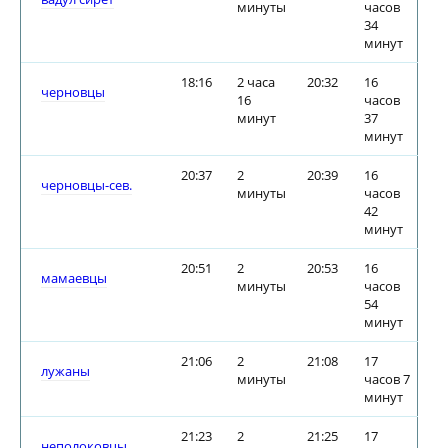
минуты
часов
34
минут
18:16
2 часа
20:32
16
черновцы
16
часов
минут
37
минут
20:37
2
20:39
16
черновцы-сев.
минуты
часов
42
минут
20:51
2
20:53
16
мамаевцы
минуты
часов
54
минут
21:06
2
21:08
17
лужаны
минуты
часов 7
минут
21:23
2
21:25
17
неполоковцы