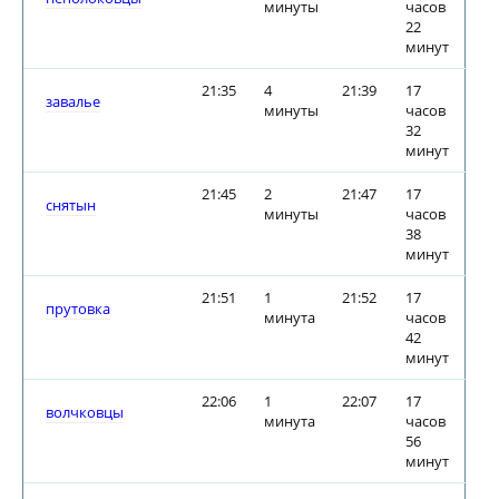
минуты
часов
22
минут
21:35
4
21:39
17
завалье
минуты
часов
32
минут
21:45
2
21:47
17
снятын
минуты
часов
38
минут
21:51
1
21:52
17
прутовка
минута
часов
42
минут
22:06
1
22:07
17
волчковцы
минута
часов
56
минут