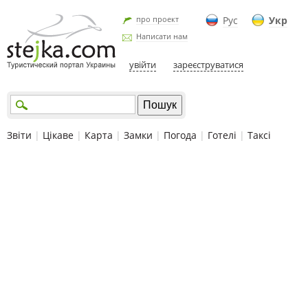
про проект
Рус
Укр
Написати нам
увійти
зареєструватися
Звіти
|
Цікаве
|
Карта
|
Замки
|
Погода
|
Готелі
|
Таксі