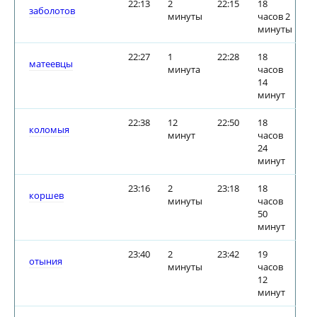
22:13
2
22:15
18
заболотов
минуты
часов 2
минуты
22:27
1
22:28
18
матеевцы
минута
часов
14
минут
22:38
12
22:50
18
коломыя
минут
часов
24
минут
23:16
2
23:18
18
коршев
минуты
часов
50
минут
23:40
2
23:42
19
отыния
минуты
часов
12
минут