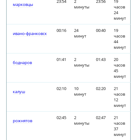
23:54
2
23:56
19
марковцы
минуты
часов
24
минут
00:16
24
00:40
19
ивано-франковск
минут
часов
44
минут
01:41
2
01:43
20
боднаров
минуты
часов
45
минут
02:10
10
02:20
21
калуш
минут
часов
12
минут
02:45
2
02:47
21
рожнятов
минуты
часов
37
минут