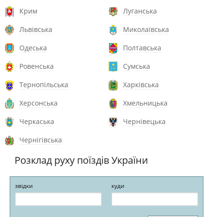
Крим
Луганська
Львівська
Миколаївська
Одеська
Полтавська
Ровенська
Сумська
Тернопільська
Харківська
Херсонська
Хмельницька
Черкаська
Чернівецька
Чернігівська
Розклад руху поїздів України
звідки
куди