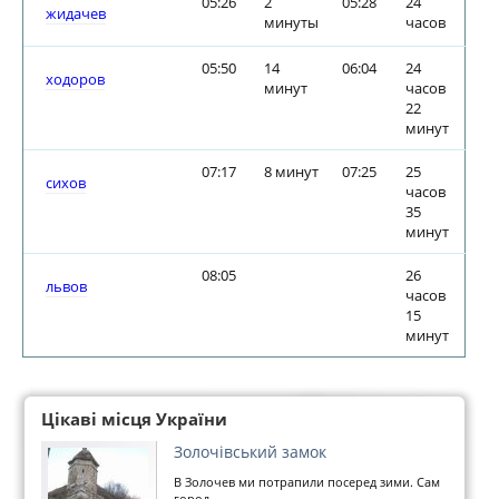
05:26
2
05:28
24
жидачев
минуты
часов
05:50
14
06:04
24
ходоров
минут
часов
22
минут
07:17
8 минут
07:25
25
сихов
часов
35
минут
08:05
26
львов
часов
15
минут
Цікаві місця України
Золочівський замок
В Золочев ми потрапили посеред зими. Сам
город,...