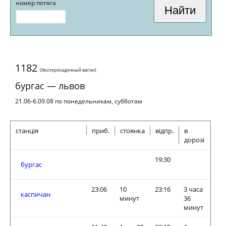
номер потяга
1182
(беспересадочный вагон)
бургас — львов
21.06-6.09.08 по понедельникам, субботам
станція
приб.
стоянка
відпр.
в
дорозі
19:30
бургас
23:06
10
23:16
3 часа
каспичан
минут
36
минут