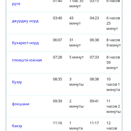
01:40
1 час 35
03:15
6 часов
русе
минут
03:40
43
04:23
6 часов
джурджу норд
минут
25
минут
06:07
31
06:38
8 часов
бухарест-норд
минут
9 минут
07:28
5 минут
07:33
8 часов
плоешти южная
59
минут
08:35
3
08:38
10
бузэу
минуты
часов 1
минута
09:39
2
09:41
11
фокшани
минуты
часов 2
минуты
11:16
1
11:17
12
бакэу
минута
часов