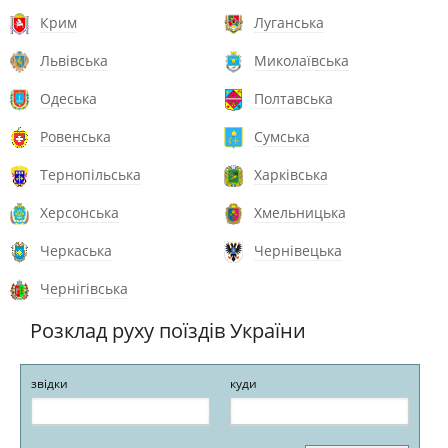
Крим
Луганська
Львівська
Миколаївська
Одеська
Полтавська
Ровенська
Сумська
Тернопільська
Харківська
Херсонська
Хмельницька
Черкаська
Чернівецька
Чернігівська
Розклад руху поїздів України
звідки
куди