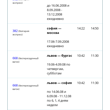
экспресс)
до 16.06.2008 и
8.09.2008 -
13.12.2008
ежедневно
софия —
14:22
14:50
382
(болгария
москва
экспресс)
17.06-7.09.2008
ежедневно
львов — бургас
10:42
11:30
668
(беспересадочный
вагон)
19.06-4.09.08 по
четвергам,
субботам
львов — софия
10:42
11:30
668
(беспересадочный
вагон)
по 14.06.08 и
6.09.08 - 11.12.08
по 6, 1, 4 дням
недели