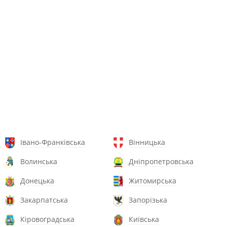
Івано-Франківська
Вінницька
Волинська
Дніпропетровська
Донецька
Житомирська
Закарпатська
Запорізька
Кіровоградська
Київська