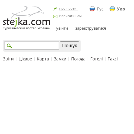
про проект
Рус
Укр
Написати нам
увійти
зареєструватися
Звіти
|
Цікаве
|
Карта
|
Замки
|
Погода
|
Готелі
|
Таксі