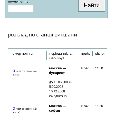
номер потяга
розклад по станції викшани
номер потяга
періодичність,
приб.
відпр.
маршрут
москва —
10:42
11:30
3
(беспересадочный
бухарест
вагон)
до 13.06.2008 и
5.09.2008 -
10.12.2008
ежедневно
москва —
10:42
11:30
3
(беспересадочный
софия
вагон)