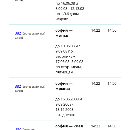
вагон)
по 16.06.08 и
8.09.08 - 12.13.08
по 1,3,6 дням
недели
софия —
14:22
14:50
382
(беспересадочный
минск
вагон)
до 10.06.08 и с
9.09.08 по
вторникам,
17.06.08 -5.09.08
по вторникам,
пятницам
софия —
14:22
14:50
382
(беспересадочный
москва
вагон)
до 16.06.2008 и
9.09.2008 -
13.12.2008
ежедневно
софия — киев
14:22
14:50
382
(болгария