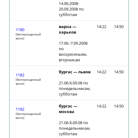
14.06.2008-
20.09.2008 по
субботам
варна —
14:22
14:50
1180
харьков
(беспересадочный
вагон)
17.06.-7.09.2008
по
воскресеньям,
вторникам
бургас — львов
14:22
14:50
1182
(беспересадочный
21.06-6.09.08 по
вагон)
понедельникам,
субботам
бургас —
14:22
14:50
1182
москва
(беспересадочный
вагон)
21.06-6.09.08 по
понедельникам,
субботам