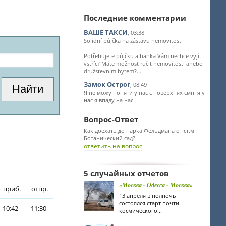
Последние комментарии
ВАШЕ ТАКСИ
, 03:38
Solidní půjčka na zástavu nemovitosti
Potřebujete půjčku a banka Vám nechce vyjít
vstříc? Máte možnost ručit nemovitosti anebo
družstevním bytem?...
Замок Острог
, 08:49
Я не можу поняти у нас є поверхнях сміття у
нас я впаду на нас
Вопрос-Ответ
Как доехать до парка Фельдмана от ст.м
Ботанический сад?
ответить на вопрос
5 случайных отчетов
«Москва - Одесса - Москва»
приб.
отпр.
13 апреля в полночь
состоялся старт почти
10:42
11:30
космического...