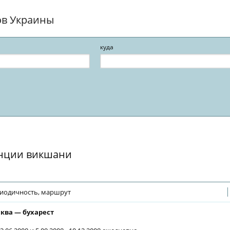
ов Украины
куда
анции викшани
иодичность, маршрут
ква — бухарест