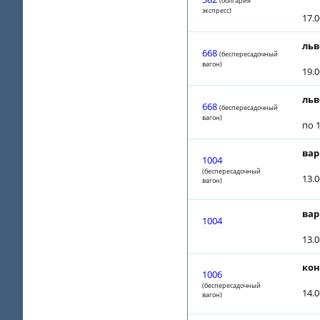
(болгария
экспресс)
17.
льв
668
(беспересадочный
вагон)
19.
льв
668
(беспересадочный
вагон)
по 1
вар
1004
(беспересадочный
13.
вагон)
вар
1004
13.
кон
1006
(беспересадочный
14.
вагон)