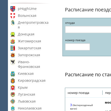
pHqghUme
Расписание поезд
Волынская
Днепропетровска
откуда
я
Донецкая
номер поезда
Житомирская
Закарпатская
Запорожская
Ивано-
Франковская
Киевская
Расписание по ст
Кировоградская
Крым
номер поезда
пер
Луганская
Львовская
мос
3
(беспересадочный
Николаевская
вагон)