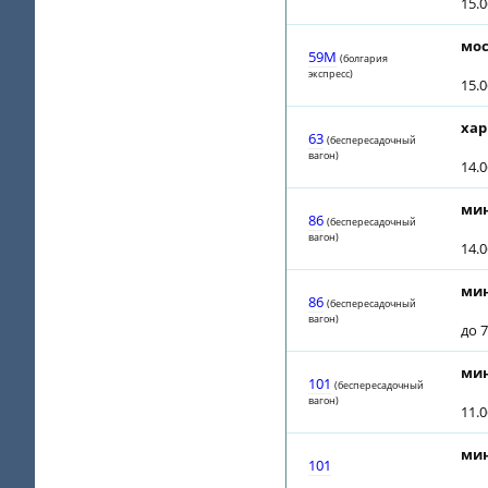
15.
мос
59М
(болгария
экспресс)
15.
хар
63
(беспересадочный
вагон)
14.
мин
86
(беспересадочный
вагон)
14.0
мин
86
(беспересадочный
вагон)
до 7
мин
101
(беспересадочный
вагон)
11.
мин
101