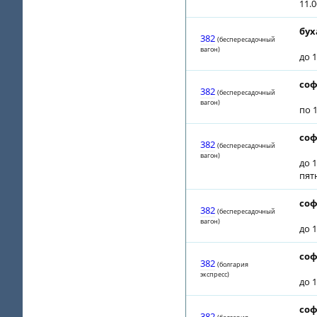
11.
бух
382
(беспересадочный
вагон)
до 1
соф
382
(беспересадочный
вагон)
по 1
соф
382
(беспересадочный
вагон)
до 1
пят
соф
382
(беспересадочный
вагон)
до 1
соф
382
(болгария
экспресс)
до 1
соф
382