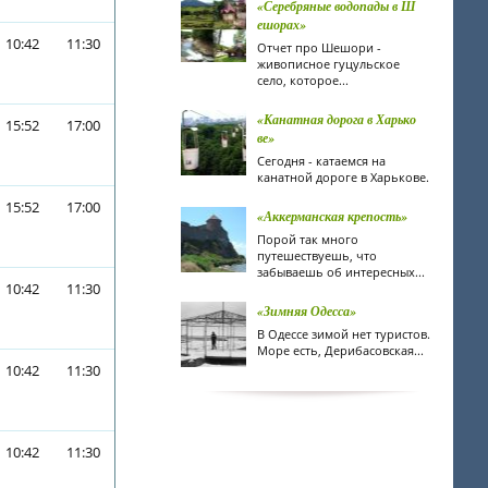
«Серебряные водопады в Ш
ешорах»
10:42
11:30
Отчет про Шешори -
живописное гуцульское
село, которое...
«Канатная дорога в Харько
15:52
17:00
ве»
Сегодня - катаемся на
канатной дороге в Харькове.
15:52
17:00
«Аккерманская крепость»
Порой так много
путешествуешь, что
забываешь об интересных...
10:42
11:30
«Зимняя Одесса»
В Одессе зимой нет туристов.
Море есть, Дерибасовская...
10:42
11:30
10:42
11:30