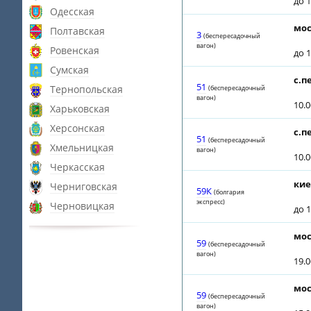
до 1
Одесская
мос
Полтавская
3
(беспересадочный
вагон)
Ровенская
до 1
Сумская
с.п
51
Тернопольская
(беспересадочный
вагон)
10.
Харьковская
Херсонская
с.п
51
(беспересадочный
Хмельницкая
вагон)
10.
Черкасская
кие
Черниговская
59К
(болгария
экспресс)
Черновицкая
до 1
мос
59
(беспересадочный
вагон)
19.
мос
59
(беспересадочный
вагон)