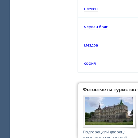
плевен
червен бряг
мездра
софия
Фотоотчеты туристов 
Подгорецкий дворец:
жемчужина львовской