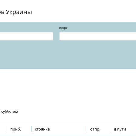
ов Украины
куда
, субботам
приб.
стоянка
отпр.
в пути