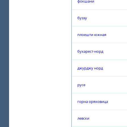
фокшани
бузэу
плоешти южная
бухарест-норд
джурджу норд
русе
горна оряховица
левски