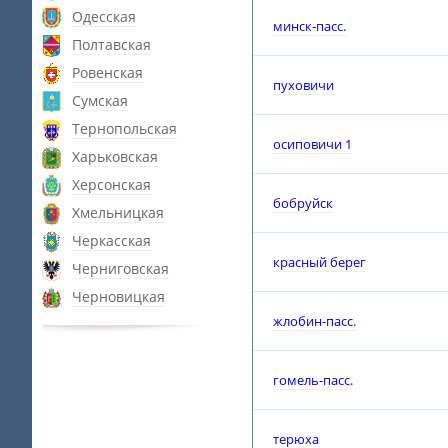
Одесская
минск-пасс.
Полтавская
Ровенская
пуховичи
Сумская
Тернопольская
осиповичи 1
Харьковская
Херсонская
бобруйск
Хмельницкая
Черкасская
красный берег
Черниговская
Черновицкая
жлобин-пасс.
гомель-пасс.
терюха