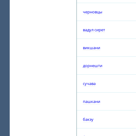
черновцы
вадул сирет
викшани
дорнешти
сучава
пашкани
бакэу