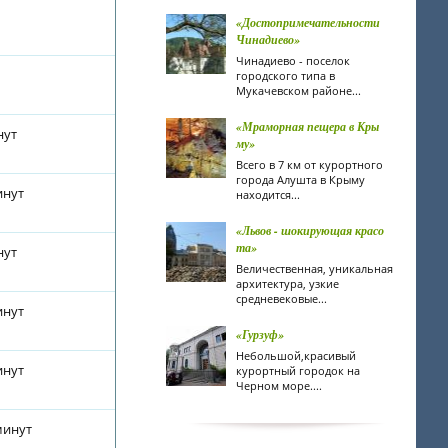
«Достопримечательности
Чинадиево»
Чинадиево - поселок
городского типа в
Мукачевском районе...
«Мраморная пещера в Кры
нут
му»
Всего в 7 км от курортного
города Алушта в Крыму
инут
находится...
«Львов - шокирующая красо
та»
нут
Величественная, уникальная
архитектура, узкие
средневековые...
инут
«Гурзуф»
Небольшой,красивый
инут
курортный городок на
Черном море....
минут