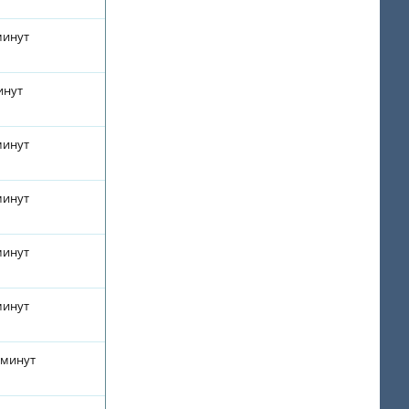
минут
инут
минут
минут
минут
минут
 минут