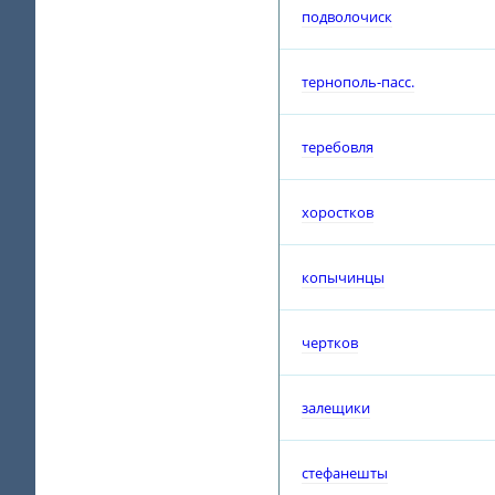
подволочиск
тернополь-пасс.
теребовля
хоростков
копычинцы
чертков
залещики
стефанешты