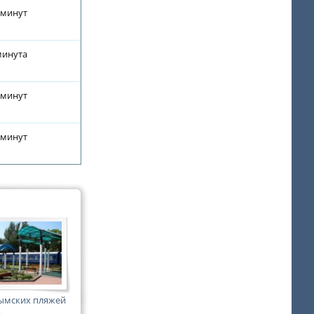
 минут
минута
 минут
 минут
ымских пляжей