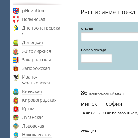
pHqghUme
Расписание поезд
Волынская
Днепропетровска
откуда
я
Донецкая
номер поезда
Житомирская
Закарпатская
Запорожская
Ивано-
Франковская
Киевская
86
(беспересадочный вагон)
Кировоградская
минск — софия
Крым
14.06.08 - 2.09.08 по вторникам
Луганская
Львовская
станция
Николаевская