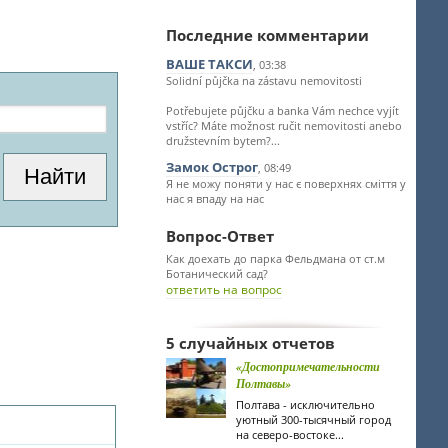
Последние комментарии
ВАШЕ ТАКСИ
, 03:38
Solidní půjčka na zástavu nemovitosti
Potřebujete půjčku a banka Vám nechce vyjít
vstříc? Máte možnost ručit nemovitosti anebo
družstevním bytem?...
Замок Острог
, 08:49
Я не можу поняти у нас є поверхнях сміття у
нас я впаду на нас
Вопрос-Ответ
Как доехать до парка Фельдмана от ст.м
Ботанический сад?
ответить на вопрос
5 случайных отчетов
«Достопримечательности
Полтавы»
Полтава - исключительно
уютный 300-тысячный город
на северо-востоке...