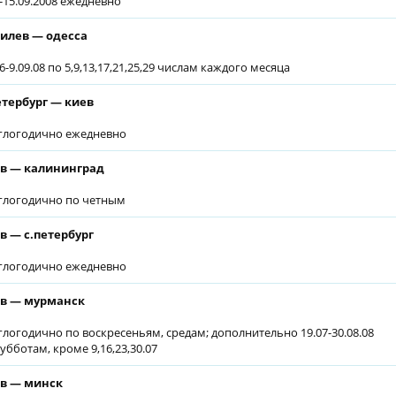
7-15.09.2008 ежедневно
илев — одесса
6-9.09.08 по 5,9,13,17,21,25,29 числам каждого месяца
етербург — киев
глогодично ежедневно
в — калининград
глогодично по четным
в — с.петербург
глогодично ежедневно
в — мурманск
глогодично по воскресеньям, средам; дополнительно 19.07-30.08.08
субботам, кроме 9,16,23,30.07
в — минск