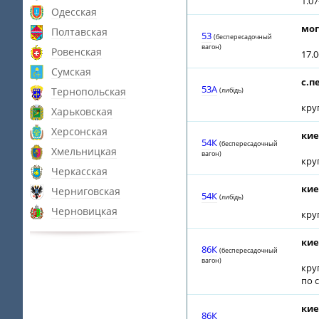
1.0
Одесская
мог
Полтавская
53
(беспересадочный
вагон)
Ровенская
17.0
Сумская
с.п
53A
Тернопольская
(либiдь)
кру
Харьковская
Херсонская
кие
54К
(беспересадочный
Хмельницкая
вагон)
кру
Черкасская
кие
Черниговская
54К
(либiдь)
Черновицкая
кру
кие
86К
(беспересадочный
вагон)
кру
по 
кие
86К