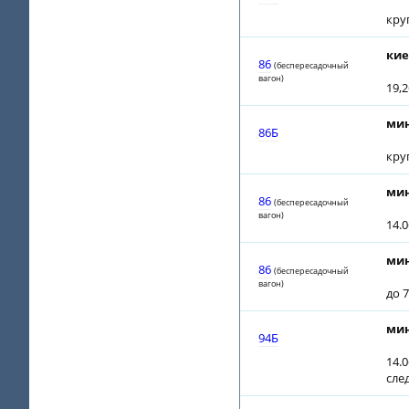
кру
кие
86
(беспересадочный
вагон)
19,2
мин
86Б
кру
мин
86
(беспересадочный
вагон)
14.0
мин
86
(беспересадочный
вагон)
до 7
мин
94Б
14.0
сле