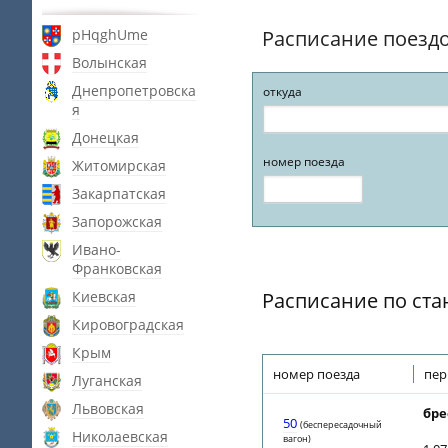
pHqghUme
Расписание поезд
Волынская
Днепропетровска
откуда
я
Донецкая
номер поезда
Житомирская
Закарпатская
Запорожская
Ивано-
Франковская
Киевская
Расписание по ст
Кировоградская
Крым
номер поезда
пер
Луганская
Львовская
бре
50
(беспересадочный
Николаевская
вагон)