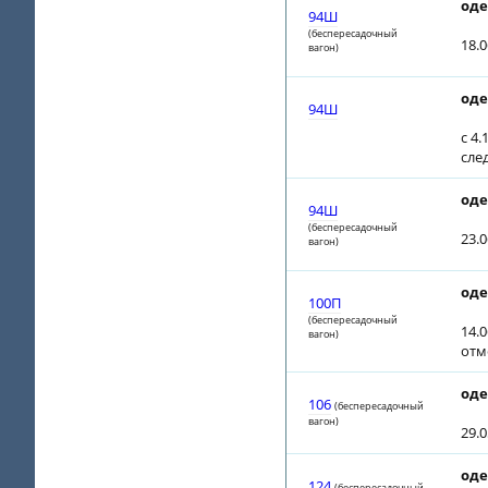
оде
94Ш
(беспересадочный
18.0
вагон)
оде
94Ш
с 4.
сле
оде
94Ш
(беспересадочный
23.
вагон)
оде
100П
(беспересадочный
14.0
вагон)
отм
оде
106
(беспересадочный
вагон)
29.0
оде
124
(беспересадочный