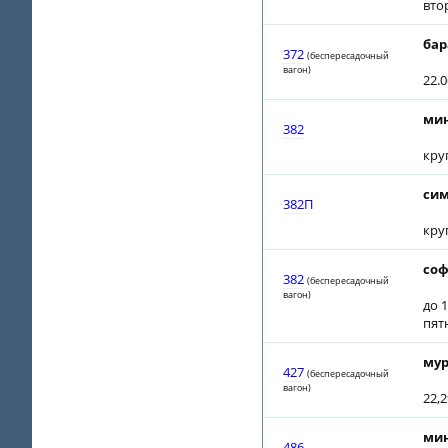
вто
бар
372
(беспересадочный
вагон)
22.
мин
382
кру
сим
382П
кру
соф
382
(беспересадочный
вагон)
до 1
пят
мур
427
(беспересадочный
вагон)
22,2
мин
486