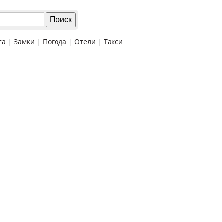
та
|
Замки
|
Погода
|
Отели
|
Такси