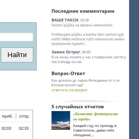
Последние комментарии
ВАШЕ ТАКСИ
, 03:38
Solidní půjčka na zástavu nemovitosti
Potřebujete půjčku a banka Vám nechce vyjít
vstříc? Máte možnost ručit nemovitosti anebo
družstevním bytem?...
Замок Острог
, 08:49
Я не можу поняти у нас є поверхнях сміття у
нас я впаду на нас
Вопрос-Ответ
Как доехать до парка Фельдмана от ст.м
Ботанический сад?
ответить на вопрос
5 случайных отчетов
«Балаклава: фотопрогулка
приб.
отпр.
по городу»
Каждый год, по приезду в
02:03
02:33
Севастополь, давал себе
обещание,...