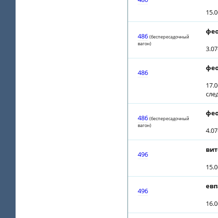
15.0
фео
486
(беспересадочный
вагон)
3.0
фео
486
17.0
сле
фео
486
(беспересадочный
вагон)
4.0
вит
496
15.0
евп
496
16.0