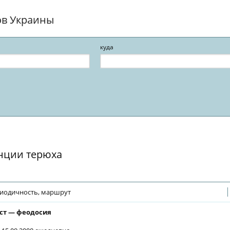
ов Украины
куда
анции терюха
иодичность, маршрут
ст — феодосия