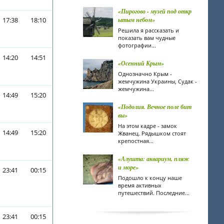
«Пирогово - музей под откр
17:38
18:10
ытым небом»
Решила я рассказать и
показать вам чудные
фотографии...
14:20
14:51
«Осенний Крым»
Однозначно Крым -
жемчужина Украины, Судак -
жемчужина...
14:49
15:20
«Подолия. Вечное поле бит
вы»
На этом кадре - замок
14:49
15:20
Жванец. Рядышком стоят
крепостная...
«Алушта: аквариум, пляж
и море»
23:41
00:15
Подошло к концу наше
время активных
путешествий. Последние...
23:41
00:15